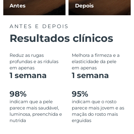
Omã
Entrega prevista
14/08/2026
Antes
Depois
Filipinas
Entrega prevista
14/08/2026
ANTES E DEPOIS
Polônia
Entrega prevista
12/08/2026
Resultados clínicos
Portugal
Entrega prevista
11/08/2026
Reduz as rugas
Melhora a firmeza e a
Porto Rico
Entrega prevista
13/08/2026
profundas e as rídulas
elasticidade da pele
em apenas
em apenas
1 semana
1 semana
Catar
Entrega prevista
12/08/2026
Reunião
Entrega prevista
16/08/2026
98%
95%
indicam que a pele
indicam que o rosto
Romênia
Entrega prevista
11/08/2026
parece mais saudável,
parece mais jovem e as
luminosa, preenchida e
maçãs do rosto mais
Rússia
Entrega prevista
19/08/2026
nutrida
erguidas
Arábia Saudita
Entrega prevista
12/08/2026