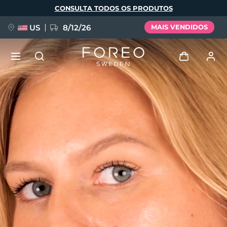
Pular
CONSULTA TODOS OS PRODUTOS
para
o
conteúdo
principal
US
8/12/26
MAIS VENDIDOS
NOVIDADE
Entrar
Idioma
BREAKING NEWS
Perfil de usuário
English
Deutsch
Español
Meus aparelhos
FAQ™ Pure Beauty-Tech Elixir
Français
Italiano
Português
Meus pedidos
Polski
Svenska
Русский
Türkçe
简体中文
繁體中文
Meus endereços
issa™ Teeth Whitening Set
As minhas subscrições