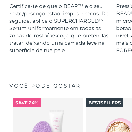
Certifica-te de que o BEAR™ e o seu
Pressi
rosto/pescoço estão limpos e secos. De
BEAR™
seguida, aplica o SUPERCHARGED™
micro
Serum uniformemente em todas as
botão
zonas do rosto/pescoço que pretendas
nível.
tratar, deixando uma camada leve na
mais o
superfície da tua pele.
FORE
VOCÊ PODE GOSTAR
SAVE 24%
BESTSELLERS