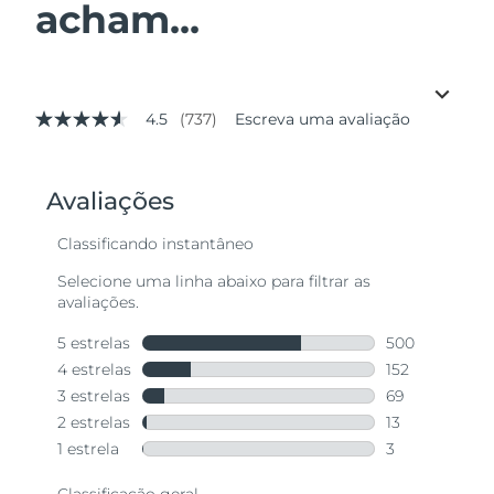
acham...
4.5
(737)
Escreva uma avaliação
4.5
de
5
estrelas,
valor
médio
de
avaliação.
Read
737
Reviews.
Link
abre
na
mesma
página.