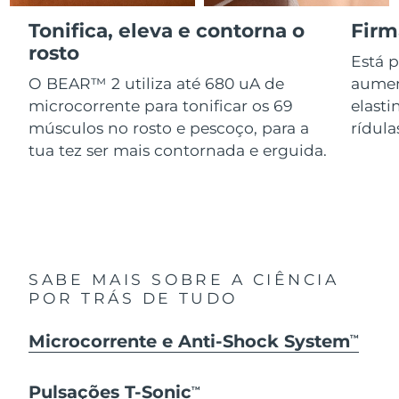
Serum
issa™ Teeth Whitening Gel
Advanced pore care essentials
Tonifica, eleva e contorna o
Firm
For healthy hair
18% PAP
Israel
Entrega prevista
15/08/2026
Cosméticos
Homens
rosto
Está 
Itália
O BEAR™ 2 utiliza até 680 uA de
aumen
Entrega prevista
11/08/2026
microcorrente para tonificar os 69
elasti
Japão
Entrega prevista
14/08/2026
músculos no rosto e pescoço, para a
rídula
tua tez ser mais contornada e erguida.
Comprar todos
Jersey
Entrega prevista
16/08/2026
Cazaquistão
Entrega prevista
13/08/2026
FOREO APP
Kuwait
Entrega prevista
11/08/2026
SOBRE
SABE MAIS SOBRE A CIÊNCIA
Letônia
Entrega prevista
11/08/2026
POR TRÁS DE TUDO
Líbano
Entrega prevista
12/08/2026
Microcorrente e Anti-Shock System
TM
Lituânia
Entrega prevista
11/08/2026
Pulsações T-Sonic
TM