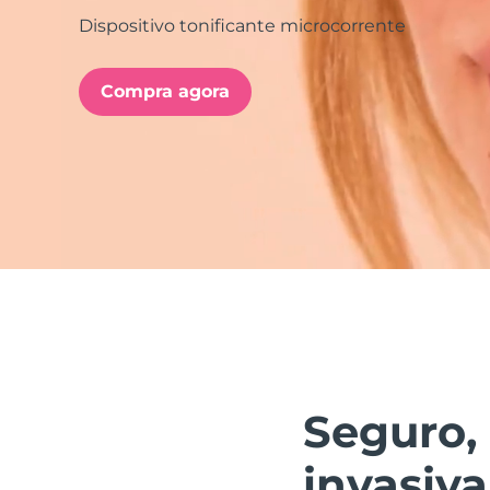
Dispositivo tonificante microcorrente
issa™ Teeth Whitening Set
Compra agora
FAQ™ Dual LED Panel
POPULAR
Ofertas especiais
Bestsellers
Seguro, 
invasiva