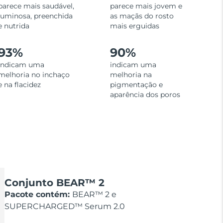
parece mais saudável,
parece mais jovem e
luminosa, preenchida
as maçãs do rosto
e nutrida
mais erguidas
93%
90%
indicam uma
indicam uma
melhoria no inchaço
melhoria na
e na flacidez
pigmentação e
aparência dos poros
Conjunto BEAR™ 2
Pacote contém:
BEAR™ 2 e
SUPERCHARGED™ Serum 2.0