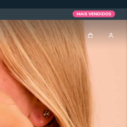
MAIS VENDIDOS
Entrar
Perfil de usuário
Meus aparelhos
Meus pedidos
Meus endereços
As minhas subscrições