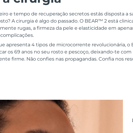
ro e tempo de recuperação secretos estás disposta a sacr
osto? A cirurgia é algo do passado. O BEAR™ 2 está clin
vamente rugas, a firmeza da pele e elasticidade em apen
 complicações.
que apresenta 4 tipos de microcorrente revolucionária, 
icar os 69 anos no seu rosto e pescoço, deixando-te co
ente firme. Não confies nas propagandas. Confia nos res