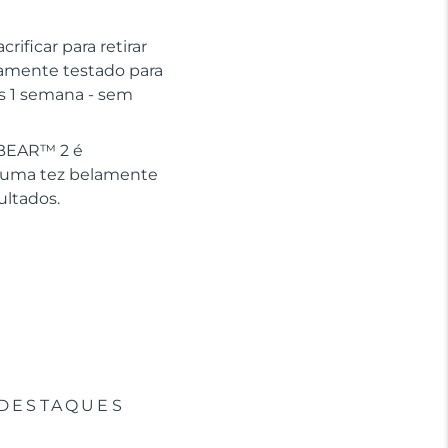
ificar para retirar
icamente testado para
as 1 semana - sem
o BEAR™ 2 é
m uma tez belamente
ultados.
DESTAQUES