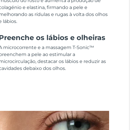
músculo do rosto e aumenta a produção de
colagénio e elastina, firmando a pele e
melhorando as rídulas e rugas à volta dos olhos
e lábios.
Preenche os lábios e olheiras
A microcorrente e a massagem T-Sonic™
preenchem a pele ao estimular a
microcirculação, destacar os lábios e reduzir as
cavidades debaixo dos olhos.