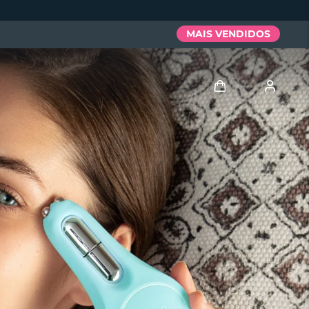
MAIS VENDIDOS
Entrar
Perfil de usuário
Meus aparelhos
Meus pedidos
Meus endereços
As minhas subscrições