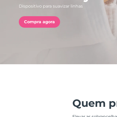
Dispositivo para suavizar linhas
issa™ Teeth Whitening Set
Compra agora
FAQ™ Dual LED Panel
POPULAR
Ofertas especiais
Bestsellers
Quem pr
Elevar as sobrancelha