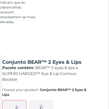
indicam que as
sobrancelhas
parecem
estar/sentem-se mais
elevadas.
Conjunto BEAR™ 2 Eyes & Lips
Pacote contém:
BEAR™ 2 eyes & lips e
SUPERCHARGED™ Eye & Lip Contour
Booster
Choose your product:
Conjunto BEAR™ 2 Eyes &
Lips