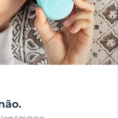
não.
 eyes & lips dá-te os