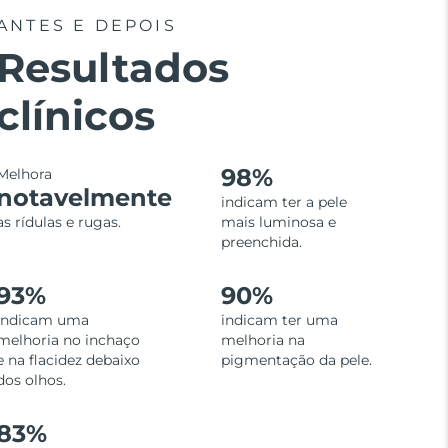
ANTES E DEPOIS
Resultados
clínicos
98%
Melhora
notavelmente
indicam ter a pele
as rídulas e rugas.
mais luminosa e
preenchida.
93%
90%
indicam uma
indicam ter uma
melhoria no inchaço
melhoria na
e na flacidez debaixo
pigmentação da pele.
dos olhos.
83%