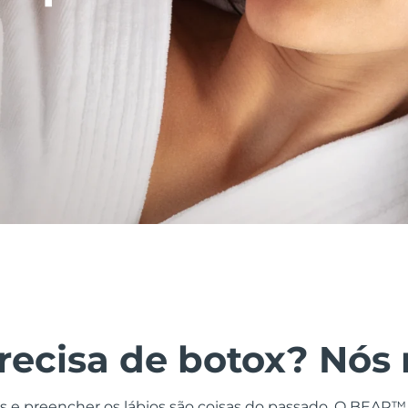
ecisa de botox? Nós 
s e preencher os lábios são coisas do passado. O BEAR™ 2