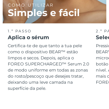
COMO UTILIZAR
Simples e fácil
1.º PASSO
2.º 
Aplica o sérum
Sele
Certifica-te de que tanto a tua pele
Pressi
como o dispositivo BEAR™ estão
BEAR™
limpos e secos. Depois, aplica o
micro
FOREO SUPERCHARGED™ Serum 2.0
botão
de modo uniforme em todas as zonas
nível.
do rosto/pescoço que desejes tratar,
mais o
deixando uma leve camada na
FORE
superfície da pele.