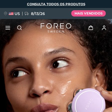
Pular
CONSULTA TODOS OS PRODUTOS
para
o
conteúdo
principal
US
8/13/26
MAIS VENDIDOS
NOVIDADE
Entrar
Idioma
BREAKING NEWS
Perfil de usuário
English
Deutsch
Español
Meus aparelhos
FAQ™ Pure Beauty-Tech Elixir
Français
Italiano
Português
Meus pedidos
Polski
Svenska
Русский
Türkçe
简体中文
繁體中文
Meus endereços
issa™ Teeth Whitening Set
As minhas subscrições