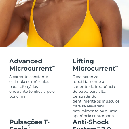
Advanced
Lifting
Microcurrent
Microcurrent
TM
TM
A corrente constante
Dessincroniza
estimula os músculos
repetidamente a
para reforçá-los,
corrente de frequência
enquanto tonifica a pele
de baixa para alta,
por cima.
persuadindo
gentilmente os músculos
para se elevarem
naturalmente para uma
aparência contornada.
Pulsações T-
Anti-Shock
TM
TM