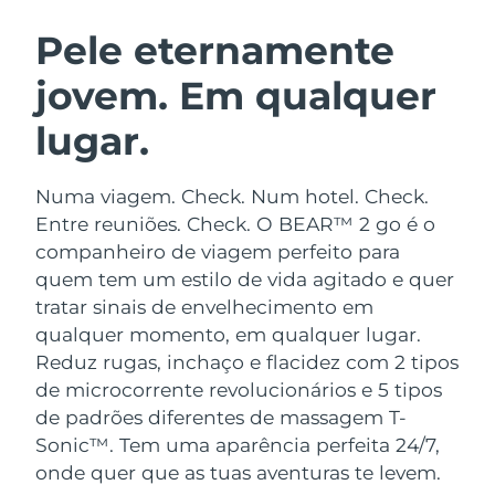
ROTINA DE BELEZA SUECA
Áustria
Entrega prevista
8/12/26
Pele eternamente
jovem. Em qualquer
Barein
Entrega prevista
8/13/26
lugar.
Limpeza facial
Lifting facial
Bélgica
Entrega prevista
8/12/26
LUNA™ 4 kit
BEAR™ 2 kit
Bermudas
Entrega prevista
8/18/26
Numa viagem. Check. Num hotel. Check.
Anti-aging massage
Microcurrent toning
Entre reuniões. Check. O BEAR™ 2 go é o
Bósnia e
companheiro de viagem perfeito para
Entrega prevista
8/15/26
Hidratação
Cuidado oral
Herzegovina
quem tem um estilo de vida agitado e quer
LUNA™ 4 Plus
BEAR™ 2 go
UFO™ 3 kit
issa™ 4
tratar sinais de envelhecimento em
Massage, LED heating
Microcurrent toning on-the-go
Brunei
Entrega prevista
8/17/26
TRATAMENTO ANTIENVELHECIMENTO
qualquer momento, em qualquer lugar.
Deep facial hydration
Hybrid silicone sonic toothbrush
FAQ™
Reduz rugas, inchaço e flacidez com 2 tipos
Bulgária
Entrega prevista
8/12/26
de microcorrente revolucionários e 5 tipos
LUNA™ 4 Men
BEAR™ 2 eyes & lips
UFO™ 3 LED
NEW
issa™ 4 plus
de padrões diferentes de massagem T-
Canadá
For men, anti-aging massage
Microcurrent line smoothing device
Entrega prevista
8/16/26
Near-infrared and red light therapy
Sonic™. Tem uma aparência perfeita 24/7,
Smart hybrid silicone sonic toothbrush
device
onde quer que as tuas aventuras te levem.
Chile
Entrega prevista
8/16/26
Antienvelhecimento
Tratamentos LED