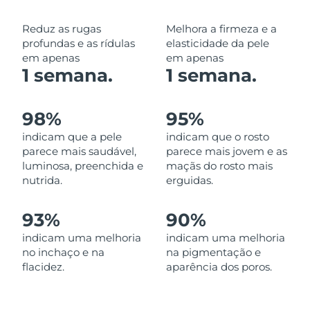
Omã
Entrega prevista
8/15/26
Reduz as rugas
Melhora a firmeza e a
Filipinas
profundas e as rídulas
elasticidade da pele
Entrega prevista
8/15/26
em apenas
em apenas
1 semana.
1 semana.
Polônia
Entrega prevista
8/13/26
Portugal
Entrega prevista
8/12/26
98%
95%
indicam que a pele
indicam que o rosto
Porto Rico
Entrega prevista
8/14/26
parece mais saudável,
parece mais jovem e as
luminosa, preenchida e
maçãs do rosto mais
Catar
Entrega prevista
8/13/26
nutrida.
erguidas.
Reunião
Entrega prevista
8/17/26
93%
90%
Romênia
indicam uma melhoria
indicam uma melhoria
Entrega prevista
8/12/26
no inchaço e na
na pigmentação e
flacidez.
aparência dos poros.
Rússia
Entrega prevista
8/20/26
Arábia Saudita
Entrega prevista
8/13/26