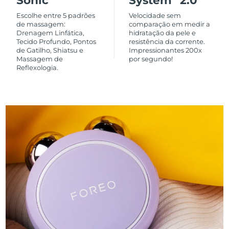
Sonic
System
2.0
Escolhe entre 5 padrões
Velocidade sem
de massagem:
comparação em medir a
Drenagem Linfática,
hidratação da pele e
Tecido Profundo, Pontos
resistência da corrente.
de Gatilho, Shiatsu e
Impressionantes 200x
Massagem de
por segundo!
Reflexologia.