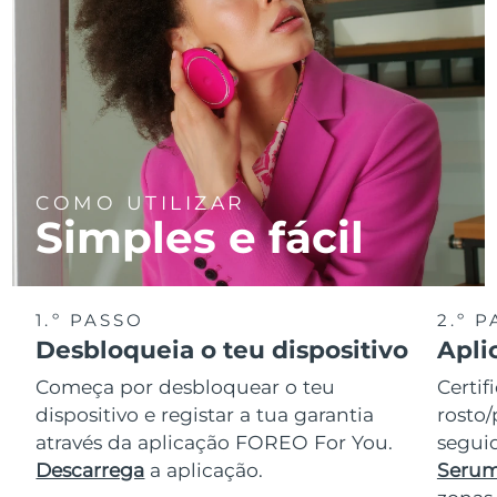
COMO UTILIZAR
Simples e fácil
1.º PASSO
2.º 
Desbloqueia o teu dispositivo
Apli
Começa por desbloquear o teu
Certif
dispositivo e registar a tua garantia
rosto/
através da aplicação FOREO For You.
seguid
Descarrega
a aplicação.
Serum