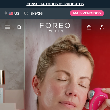
Pular
CONSULTA TODOS OS PRODUTOS
para
o
conteúdo
principal
US
8/9/26
MAIS VENDIDOS
NOVIDADE
Entrar
Idioma
BREAKING NEWS
Perfil de usuário
English
Deutsch
Español
Meus aparelhos
FAQ™ Pure Beauty-Tech Elixir
Français
Italiano
Português
Meus pedidos
Polski
Svenska
Русский
Türkçe
简体中文
繁體中文
Meus endereços
issa™ Teeth Whitening Set
As minhas subscrições