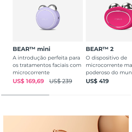
Tailândia
Entrega prevista
8/12/26
Turquia
Entrega prevista
8/9/26
Emirados Árabes
Entrega prevista
8/9/26
Unidos
BEAR™ mini
BEAR™ 2
Reino Unido
Entrega prevista
8/8/26
A introdução perfeita para
O dispositivo de
os tratamentos faciais com
microcorrente ma
Estados Unidos
Entrega prevista
8/9/26
microcorrente
poderoso do mu
Uzbequistão
Entrega prevista
8/13/26
US$ 169,69
US$ 239
US$ 419
Vietnã
Entrega prevista
8/14/26