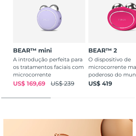
Tailândia
Entrega prevista
12/8/26
Turquia
Entrega prevista
9/8/26
Emirados Árabes
Entrega prevista
9/8/26
Unidos
BEAR™ mini
BEAR™ 2
Reino Unido
Entrega prevista
8/8/26
A introdução perfeita para
O dispositivo de
os tratamentos faciais com
microcorrente ma
Estados Unidos
Entrega prevista
9/8/26
microcorrente
poderoso do mu
Uzbequistão
Entrega prevista
13/8/26
US$ 169,69
US$ 239
US$ 419
Vietnã
Entrega prevista
14/8/26