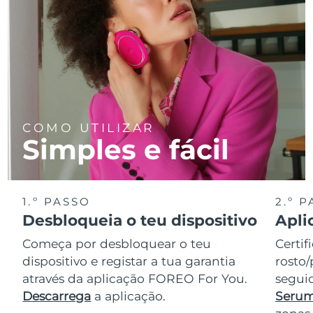
COMO UTILIZAR
Simples e fácil
1.º PASSO
2.º 
Desbloqueia o teu dispositivo
Apli
Começa por desbloquear o teu
Certif
dispositivo e registar a tua garantia
rosto/
através da aplicação FOREO For You.
seguid
Descarrega
a aplicação.
Serum