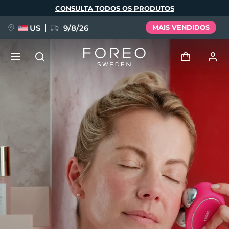
Pular
CONSULTA TODOS OS PRODUTOS
para
o
conteúdo
principal
US
9/8/26
MAIS VENDIDOS
NOVIDADE
Entrar
Idioma
BREAKING NEWS
Perfil de usuário
English
Deutsch
Español
Meus aparelhos
FAQ™ Pure Beauty-Tech Elixir
Français
Italiano
Português
Meus pedidos
Polski
Svenska
Русский
Türkçe
简体中文
繁體中文
Meus endereços
issa™ Teeth Whitening Set
As minhas subscrições