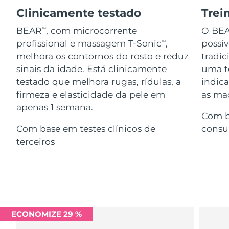
Serum
issa™ Teeth Whitening Gel
Advanced pore care essentials
Clinicamente testado
Trei
For healthy hair
18% PAP
Israel
Entrega prevista
12/8/26
Cosméticos
Homens
BEAR
, com microcorrente
O BE
TM
profissional e massagem T-Sonic
,
possí
TM
Itália
Entrega prevista
8/8/26
melhora os contornos do rosto e reduz
tradic
sinais da idade. Está clinicamente
uma te
Japão
Entrega prevista
11/8/26
testado que melhora rugas, rídulas, a
indic
Comprar todos
firmeza e elasticidade da pele em
as maç
Jersey
Entrega prevista
13/8/26
apenas 1 semana.
Com b
Cazaquistão
Entrega prevista
10/8/26
Com base em testes clínicos de
consu
FOREO APP
terceiros
Kuwait
Entrega prevista
8/8/26
SOBRE
Letônia
Entrega prevista
8/8/26
Líbano
Entrega prevista
9/8/26
ECONOMIZE 29 %
Lituânia
Entrega prevista
8/8/26