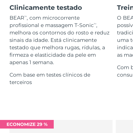
Serum
issa™ Teeth Whitening Gel
Advanced pore care essentials
Clinicamente testado
Trei
For healthy hair
18% PAP
Israel
Entrega prevista
14/8/26
Cosméticos
Homens
BEAR
, com microcorrente
O BE
TM
profissional e massagem T-Sonic
,
possí
TM
Itália
Entrega prevista
10/8/26
melhora os contornos do rosto e reduz
tradic
sinais da idade. Está clinicamente
uma te
Japão
Entrega prevista
13/8/26
testado que melhora rugas, rídulas, a
indic
Comprar todos
firmeza e elasticidade da pele em
as maç
Jersey
Entrega prevista
15/8/26
apenas 1 semana.
Com b
Cazaquistão
Entrega prevista
12/8/26
Com base em testes clínicos de
consu
FOREO APP
terceiros
Kuwait
Entrega prevista
10/8/26
SOBRE
Letônia
Entrega prevista
10/8/26
Líbano
Entrega prevista
11/8/26
ECONOMIZE 29 %
Lituânia
Entrega prevista
10/8/26