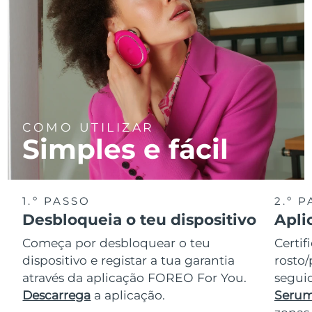
COMO UTILIZAR
Simples e fácil
1.º PASSO
2.º 
Desbloqueia o teu dispositivo
Apli
Começa por desbloquear o teu
Certif
dispositivo e registar a tua garantia
rosto/
através da aplicação FOREO For You.
seguid
Descarrega
a aplicação.
Serum