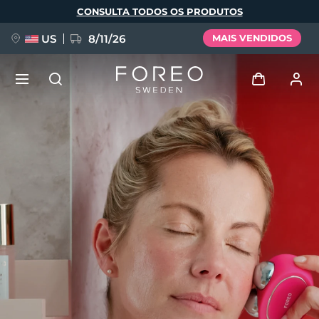
Pular
CONSULTA TODOS OS PRODUTOS
para
o
conteúdo
principal
US
8/11/26
MAIS VENDIDOS
NOVIDADE
Entrar
Idioma
BREAKING NEWS
Perfil de usuário
English
Deutsch
Español
Meus aparelhos
FAQ™ Pure Beauty-Tech Elixir
Français
Italiano
Português
Meus pedidos
Polski
Svenska
Русский
Türkçe
简体中文
繁體中文
Meus endereços
issa™ Teeth Whitening Set
As minhas subscrições