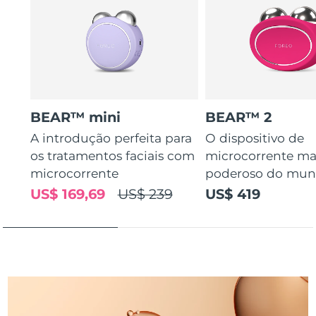
Tailândia
Entrega prevista
14/8/26
Turquia
Entrega prevista
11/8/26
Emirados Árabes
Entrega prevista
11/8/26
Unidos
BEAR™ mini
BEAR™ 2
Reino Unido
Entrega prevista
10/8/26
A introdução perfeita para
O dispositivo de
os tratamentos faciais com
microcorrente ma
Estados Unidos
Entrega prevista
11/8/26
microcorrente
poderoso do mu
Uzbequistão
Entrega prevista
15/8/26
US$ 169,69
US$ 239
US$ 419
Vietnã
Entrega prevista
16/8/26