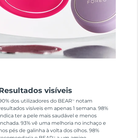
Resultados visíveis
90% dos utilizadores do BEAR
notam
TM
resultados visíveis em apenas 1 semana. 98%
indica ter a pele mais saudável e menos
inchada. 93% vê uma melhoria no inchaço e
nos pés de galinha à volta dos olhos. 98%
recomendaria o BEAR
a um amigo.
TM