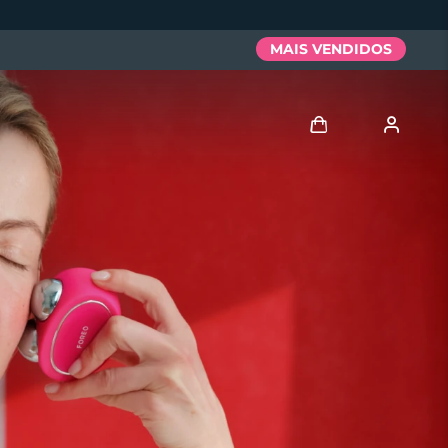
MAIS VENDIDOS
Entrar
Perfil de usuário
Meus aparelhos
Meus pedidos
Meus endereços
As minhas subscrições