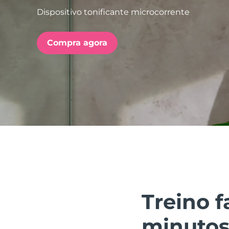
Dispositivo tonificante microcorrente
issa™ Teeth Whitening Set
Compra agora
FAQ™ Dual LED Panel
POPULAR
Ofertas especiais
Bestsellers
Treino 
minutos 