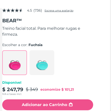
4.5
(736)
Escreva uma avaliação
4.5
de
BEAR™
5
estrelas,
valor
Treino facial total. Para melhorar rugas e
médio
firmeza.
de
avaliação.
Read
Escolher a cor:
Fuchsia
736
Reviews.
Link
abre
na
mesma
página.
Disponível
$ 247,79
$ 349
economize
$ 101,21
IVA e taxas incl.
Adicionar ao Carrinho