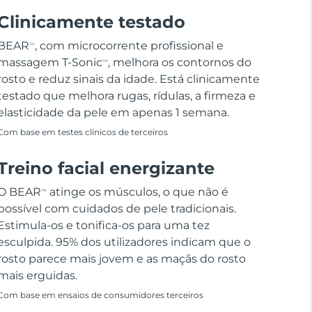
Clinicamente testado
BEAR
, com microcorrente profissional e
TM
massagem T-Sonic
, melhora os contornos do
TM
rosto e reduz sinais da idade. Está clinicamente
testado que melhora rugas, rídulas, a firmeza e
elasticidade da pele em apenas 1 semana.
Com base em testes clínicos de terceiros
Treino facial energizante
O BEAR
atinge os músculos, o que não é
TM
possível com cuidados de pele tradicionais.
Estimula-os e tonifica-os para uma tez
esculpida. 95% dos utilizadores indicam que o
rosto parece mais jovem e as maçãs do rosto
mais erguidas.
Com base em ensaios de consumidores terceiros