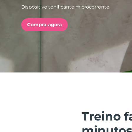
Dispositivo tonificante microcorrente
issa™ Teeth Whitening Set
Compra agora
FAQ™ Dual LED Panel
POPULAR
Ofertas especiais
Bestsellers
Treino 
minutos 