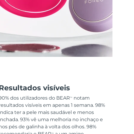
Resultados visíveis
90% dos utilizadores do BEAR
notam
TM
resultados visíveis em apenas 1 semana. 98%
indica ter a pele mais saudável e menos
inchada. 93% vê uma melhoria no inchaço e
nos pés de galinha à volta dos olhos. 98%
recomendaria o BEAR
a um amigo.
TM