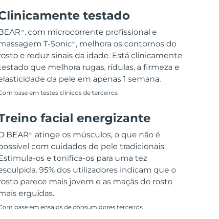
Clinicamente testado
BEAR
, com microcorrente profissional e
TM
massagem T-Sonic
, melhora os contornos do
TM
rosto e reduz sinais da idade. Está clinicamente
testado que melhora rugas, rídulas, a firmeza e
elasticidade da pele em apenas 1 semana.
Com base em testes clínicos de terceiros
Treino facial energizante
O BEAR
atinge os músculos, o que não é
TM
possível com cuidados de pele tradicionais.
Estimula-os e tonifica-os para uma tez
esculpida. 95% dos utilizadores indicam que o
rosto parece mais jovem e as maçãs do rosto
mais erguidas.
Com base em ensaios de consumidores terceiros