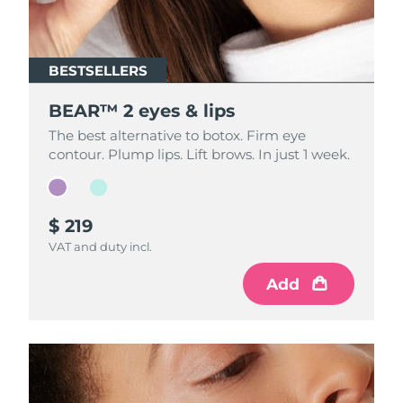
BESTSELLERS
BESTSELLERS
BEAR™ 2 eyes & lips
BEAR™ 2 eyes & lips
The best alternative to botox. Firm eye
The best alternative to botox. Firm eye
contour. Plump lips. Lift brows. In just 1 week.
contour. Plump lips. Lift brows. In just 1 week.
$ 219
$ 199
VAT and duty incl.
VAT and duty incl.
Add
Add