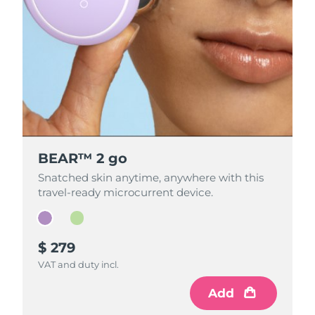
BEAR™ 2 go
BEAR™ 2 go
Snatched skin anytime, anywhere with this
Snatched skin anytime, anywhere with this
travel-ready microcurrent device.
travel-ready microcurrent device.
$ 279
$ 279
VAT and duty incl.
VAT and duty incl.
Add
Add