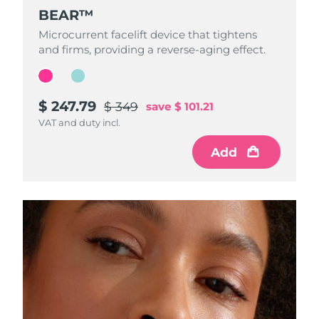
BEAR™
BEAR™
Microcurrent facelift device that tightens
Microcurrent facelift device that tightens
and firms, providing a reverse-aging effect.
and firms, providing a reverse-aging effect.
$ 247.79
$ 233.59
$ 349
$ 329
save
save
$ 101.21
$ 95.41
VAT and duty incl.
VAT and duty incl.
Add
Add