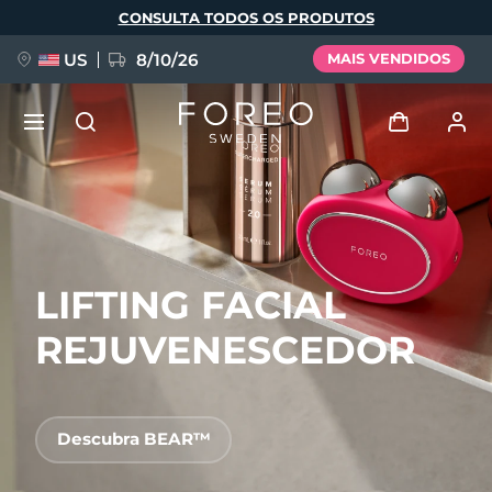
Pular
CONSULTA TODOS OS PRODUTOS
para
o
conteúdo
principal
US
8/10/26
MAIS VENDIDOS
NOVIDADE
Entrar
Idioma
BREAKING NEWS
Perfil de usuário
LIFTING FACIAL
English
Deutsch
Español
Meus aparelhos
FAQ™ Pure Beauty-Tech Elixir
Français
Italiano
Português
REJUVENESCEDOR
Meus pedidos
Polski
Svenska
Русский
Türkçe
简体中文
繁體中文
Meus endereços
Descubra BEAR™
issa™ Teeth Whitening Set
As minhas subscrições