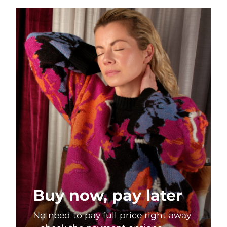
Tailândia
Entrega prevista
8/13/26
Turquia
Entrega prevista
8/10/26
Emirados Árabes
Entrega prevista
8/10/26
Unidos
Reino Unido
Entrega prevista
8/9/26
Estados Unidos
Entrega prevista
8/10/26
Uzbequistão
Entrega prevista
8/14/26
Vietnã
Entrega prevista
8/15/26
Buy now, pay later
No need to pay full price right away