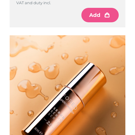
VAT and duty incl.
Omã
Entrega prevista
8/12/26
Add
Filipinas
Entrega prevista
8/12/26
Polônia
Entrega prevista
8/10/26
Portugal
Entrega prevista
8/9/26
Porto Rico
Entrega prevista
8/11/26
Catar
Entrega prevista
8/10/26
Reunião
Entrega prevista
8/14/26
Romênia
Entrega prevista
8/9/26
Rússia
Entrega prevista
8/17/26
Arábia Saudita
Entrega prevista
8/10/26