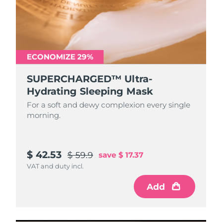
ECONOMIZE 29%
SUPERCHARGED™ Ultra-
Hydrating Sleeping Mask
For a soft and dewy complexion every single
morning.
$ 42.53
$ 59.9
save
$ 17.37
VAT and duty incl.
Add