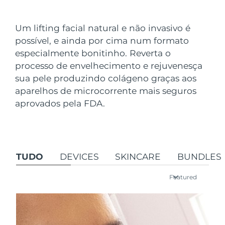
País de envio
Um lifting facial natural e não invasivo é
Estados Unidos
Entrega prevista
8/10/26
possível, e ainda por cima num formato
FAQ™ Dual LED Panel
especialmente bonitinho. Reverta o
Reino Unido
Entrega prevista
8/9/26
processo de envelhecimento e rejuvenesça
POPULAR
sua pele produzindo colágeno graças aos
Espanha
Entrega prevista
8/9/26
aparelhos de microcorrente mais seguros
Austrália
aprovados pela FDA.
Entrega prevista
8/12/26
França
Entrega prevista
8/9/26
Ofertas especiais
Bestsellers
Alemanha
Entrega prevista
8/9/26
TUDO
DEVICES
SKINCARE
BUNDLES
Canadá
Entrega prevista
8/13/26
Featured
Terapia com luz vermelha
Austrália
Entrega prevista
8/12/26