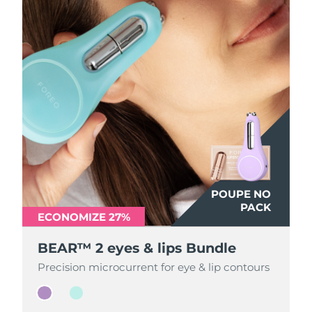
POUPE NO
POUPE NO
PACK
PACK
ECONOMIZE 27%
ECONOMIZE 27%
BEAR™ 2 eyes & lips Bundle
BEAR™ 2 eyes & lips Bundle
Precision microcurrent for eye & lip contours
Precision microcurrent for eye & lip contours