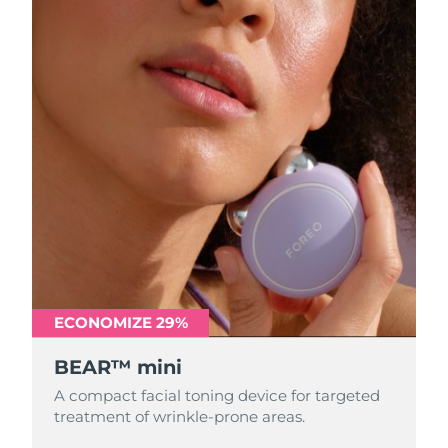
ECONOMIZE 29%
BEAR™ mini
A compact facial toning device for targeted
treatment of wrinkle-prone areas.