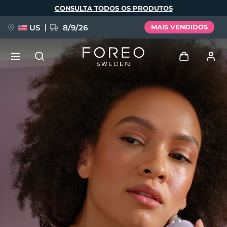
Pular
CONSULTA TODOS OS PRODUTOS
para
o
conteúdo
principal
US
8/9/26
MAIS VENDIDOS
NOVIDADE
Entrar
Idioma
BREAKING NEWS
Perfil de usuário
English
Deutsch
Español
Meus aparelhos
FAQ™ Pure Beauty-Tech Elixir
Français
Italiano
Português
Meus pedidos
Polski
Svenska
Русский
Türkçe
简体中文
繁體中文
Meus endereços
issa™ Teeth Whitening Set
As minhas subscrições