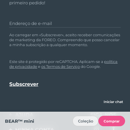
primeiro pedido!
Endereço de e-mail
Ao carregar em «Subscrever», aceito receber comunicações
de marketing da FOREO. Compreendo que posso cancelar
a minha subscrição a qualquer momento.
Este site é protegido por reCAPTCHA. Aplicam-se a
política
de privacidade
e
os Termos de Serviço
do Google.
Iniciar chat
AJUDA
SIGA-NOS
BEAR™ mini
Coleção
Comprar
Entre em contato
MINHA CONTA