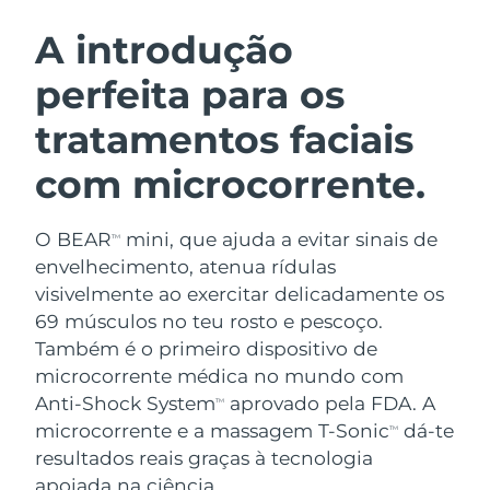
ROTINA DE BELEZA SUECA
Áustria
Entrega prevista
8/8/26
A introdução
perfeita para os
Barein
Entrega prevista
8/9/26
tratamentos faciais
Limpeza facial
Lifting facial
Bélgica
Entrega prevista
8/8/26
LUNA™ 4 kit
BEAR™ 2 kit
com microcorrente.
Bermudas
Entrega prevista
8/14/26
Anti-aging massage
Microcurrent toning
O BEAR
mini, que ajuda a evitar sinais de
Bósnia e
TM
Entrega prevista
8/11/26
Hidratação
Cuidado oral
Herzegovina
envelhecimento, atenua rídulas
LUNA™ 4 Plus
BEAR™ 2 go
visivelmente ao exercitar delicadamente os
UFO™ 3 kit
issa™ 4
Massage, LED heating
Microcurrent toning on-the-go
Brunei
Entrega prevista
8/13/26
69 músculos no teu rosto e pescoço.
TRATAMENTO ANTIENVELHECIMENTO
Deep facial hydration
Hybrid silicone sonic toothbrush
Também é o primeiro dispositivo de
FAQ™
Bulgária
Entrega prevista
8/8/26
microcorrente médica no mundo com
LUNA™ 4 Men
BEAR™ 2 eyes & lips
UFO™ 3 LED
NEW
Anti-Shock System
aprovado pela FDA. A
TM
issa™ 4 plus
Canadá
For men, anti-aging massage
Microcurrent line smoothing device
Entrega prevista
8/12/26
microcorrente e a massagem T-Sonic
dá-te
Near-infrared and red light therapy
TM
Smart hybrid silicone sonic toothbrush
device
resultados reais graças à tecnologia
Chile
Entrega prevista
8/12/26
Antienvelhecimento
Tratamentos LED
apoiada na ciência.