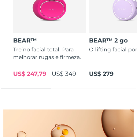
Tailândia
Entrega prevista
8/12/26
Turquia
Entrega prevista
8/9/26
Emirados Árabes
Entrega prevista
8/9/26
Unidos
BEAR™
BEAR™ 2 go
Treino facial total. Para
O lifting facial por
Reino Unido
Entrega prevista
8/8/26
melhorar rugas e firmeza.
Estados Unidos
Entrega prevista
8/9/26
US$ 247,79
US$ 349
US$ 279
Uzbequistão
Entrega prevista
8/13/26
Vietnã
Entrega prevista
8/14/26