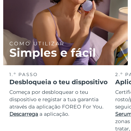
COMO UTILIZAR
Simples e fácil
1.º PASSO
2.º 
Desbloqueia o teu dispositivo
Apli
Começa por desbloquear o teu
Certif
dispositivo e registar a tua garantia
rosto/
através da aplicação FOREO For You.
seguid
Descarrega
a aplicação.
Serum
zonas
trata