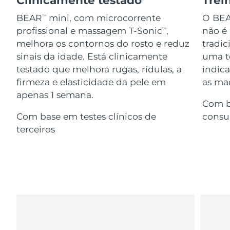
Serum
issa™ Teeth Whitening Gel
Advanced pore care essentials
For healthy hair
BEAR
mini, com microcorrente
O BE
TM
18% PAP
Israel
Entrega prevista
8/12/26
Cosméticos
Homens
profissional e massagem T-Sonic
,
não é
TM
melhora os contornos do rosto e reduz
tradic
Itália
Entrega prevista
8/8/26
sinais da idade. Está clinicamente
uma te
testado que melhora rugas, rídulas, a
indic
Japão
Entrega prevista
8/11/26
firmeza e elasticidade da pele em
as maç
Comprar todos
apenas 1 semana.
Jersey
Entrega prevista
8/13/26
Com b
Com base em testes clínicos de
consu
Cazaquistão
Entrega prevista
8/10/26
terceiros
FOREO APP
Kuwait
Entrega prevista
8/8/26
SOBRE
Letônia
Entrega prevista
8/8/26
Líbano
Entrega prevista
8/9/26
Lituânia
Entrega prevista
8/8/26