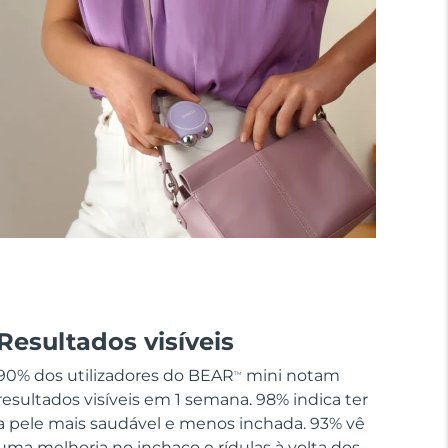
Resultados visíveis
90% dos utilizadores do BEAR
mini notam
TM
resultados visíveis em 1 semana. 98% indica ter
a pele mais saudável e menos inchada. 93% vê
uma melhoria no inchaço e rídulas à volta dos