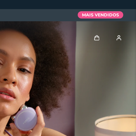
MAIS VENDIDOS
Entrar
Perfil de usuário
Meus aparelhos
Meus pedidos
Meus endereços
As minhas subscrições