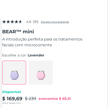
4.6
(91)
Escreva uma avaliação
4.6
de
BEAR™ mini
5
estrelas,
valor
A introdução perfeita para os tratamentos
médio
faciais com microcorrente
de
avaliação.
Read
Escolher a cor:
Lavender
91
Reviews.
Link
abre
na
mesma
página.
Disponível
$ 169,69
$ 239
economize
$ 69,31
IVA e taxas incl.