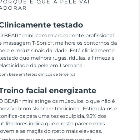
PORQUE É QUE A PELE VAI
ADORAR
Clinicamente testado
O BEAR
mini, com microcorrente profissional
TM
e massagem T-Sonic
, melhora os contornos da
TM
pele e reduz sinais da idade. Está clinicamente
testado que melhora rugas, rídulas, a firmeza e
elasticidade da pele em 1 semana.
Com base em testes clínicos de terceiros
Treino facial energizante
O BEAR
mini atinge os músculos, o que não é
TM
possível com skincare tradicional. Estimula-os e
tonifica-os para uma tez esculpida. 95% dos
utilizadores indica que o rosto parece mais
jovem e as maçãs do rosto mais elevadas.
Com base em ensaios de consumidores terceiros