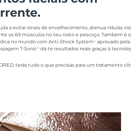
rrente.
uda a evitar sinais de envelhecimento, atenua rídulas vi
nte os 69 músculos no teu rosto e pescoço. Também é o 
édica no mundo com Anti-Shock System
aprovado pela
TM
assagem T-Sonic
dá-te resultados reais graças à tecnolo
TM
REO, terás tudo o que precisas para um tratamento clínic