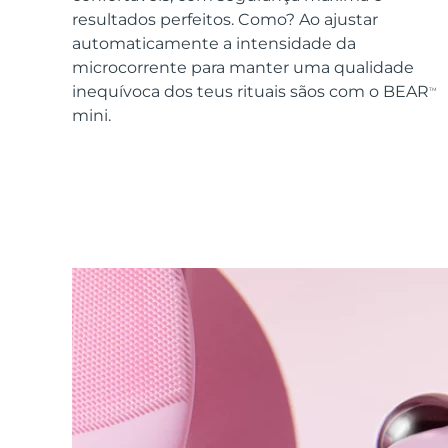
Dispositivos ESPADA™
Dispositivos de olhos
LUNA™ Dual-Peptide Scalp
resultados perfeitos. Como? Ao ajustar
Cuidados de pele KIWI™
All acne treatment devices
All revitalizing eye massagers
Serum
issa™ Teeth Whitening Gel
automaticamente a intensidade da
Advanced pore care essentials
For healthy hair
18% PAP
microcorrente para manter uma qualidade
inequívoca dos teus rituais sãos com o BEAR
TM
Cosméticos
Homens
mini.
Comprar todos
FOREO APP
SOBRE