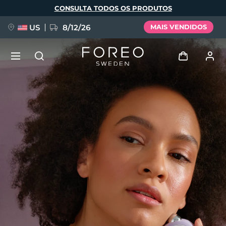
Pular
CONSULTA TODOS OS PRODUTOS
para
o
conteúdo
principal
US
8/12/26
MAIS VENDIDOS
NOVIDADE
Entrar
Idioma
BREAKING NEWS
Perfil de usuário
English
Deutsch
Español
Meus aparelhos
FAQ™ Pure Beauty-Tech Elixir
Français
Italiano
Português
Meus pedidos
Polski
Svenska
Русский
Türkçe
简体中文
繁體中文
Meus endereços
issa™ Teeth Whitening Set
As minhas subscrições