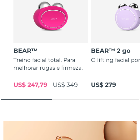
Tailândia
Entrega prevista
2026/8/15
Turquia
Entrega prevista
2026/8/12
Emirados Árabes
Entrega prevista
2026/8/12
Unidos
BEAR™
BEAR™ 2 go
Reino Unido
Entrega prevista
2026/8/11
Treino facial total. Para
O lifting facial por
melhorar rugas e firmeza.
Estados Unidos
Entrega prevista
2026/8/12
Uzbequistão
US$ 247,79
US$ 349
US$ 279
Entrega prevista
2026/8/16
Vietnã
Entrega prevista
2026/8/17