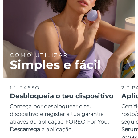
COMO UTILIZAR
Simples e fácil
1.º PASSO
2.º 
Desbloqueia o teu dispositivo
Apli
Começa por desbloquear o teu
Certif
dispositivo e registar a tua garantia
rosto/
através da aplicação FOREO For You.
seguid
Descarrega
a aplicação.
Serum
zonas