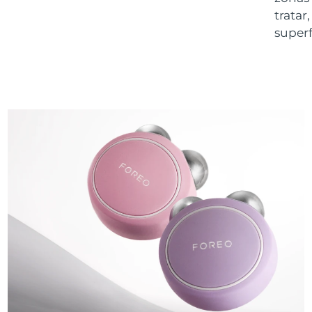
trata
superf