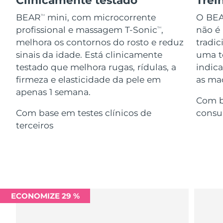
Serum
issa™ Teeth Whitening Gel
Advanced pore care essentials
For healthy hair
BEAR
mini, com microcorrente
O BE
TM
18% PAP
Israel
Entrega prevista
2026/8/15
Cosméticos
Homens
profissional e massagem T-Sonic
,
não é
TM
melhora os contornos do rosto e reduz
tradic
Itália
Entrega prevista
2026/8/11
sinais da idade. Está clinicamente
uma te
testado que melhora rugas, rídulas, a
indic
Japão
Entrega prevista
2026/8/14
firmeza e elasticidade da pele em
as maç
Comprar todos
apenas 1 semana.
Jersey
Entrega prevista
2026/8/16
Com b
Com base em testes clínicos de
consu
Cazaquistão
Entrega prevista
2026/8/13
terceiros
FOREO APP
Kuwait
Entrega prevista
2026/8/11
SOBRE
Letônia
Entrega prevista
2026/8/11
Líbano
Entrega prevista
2026/8/12
ECONOMIZE 29 %
Lituânia
Entrega prevista
2026/8/11