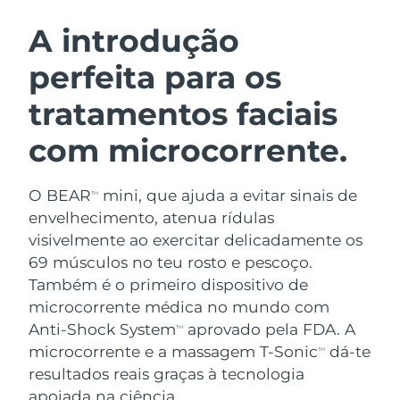
ROTINA DE BELEZA SUECA
Áustria
Entrega prevista
2026/8/11
A introdução
perfeita para os
Barein
Entrega prevista
2026/8/12
tratamentos faciais
Limpeza facial
Lifting facial
Bélgica
Entrega prevista
2026/8/11
LUNA™ 4 kit
BEAR™ 2 kit
com microcorrente.
Bermudas
Entrega prevista
2026/8/17
Anti-aging massage
Microcurrent toning
O BEAR
mini, que ajuda a evitar sinais de
Bósnia e
TM
Entrega prevista
2026/8/14
Hidratação
Cuidado oral
Herzegovina
envelhecimento, atenua rídulas
LUNA™ 4 Plus
BEAR™ 2 go
visivelmente ao exercitar delicadamente os
UFO™ 3 kit
issa™ 4
Massage, LED heating
Microcurrent toning on-the-go
Brunei
Entrega prevista
2026/8/16
69 músculos no teu rosto e pescoço.
TRATAMENTO ANTIENVELHECIMENTO
Deep facial hydration
Hybrid silicone sonic toothbrush
Também é o primeiro dispositivo de
FAQ™
Bulgária
Entrega prevista
2026/8/11
microcorrente médica no mundo com
LUNA™ 4 Men
BEAR™ 2 eyes & lips
UFO™ 3 LED
NEW
Anti-Shock System
aprovado pela FDA. A
TM
issa™ 4 plus
Canadá
For men, anti-aging massage
Microcurrent line smoothing device
Entrega prevista
2026/8/15
microcorrente e a massagem T-Sonic
dá-te
Near-infrared and red light therapy
TM
Smart hybrid silicone sonic toothbrush
device
resultados reais graças à tecnologia
Chile
Entrega prevista
2026/8/15
Antienvelhecimento
Tratamentos LED
apoiada na ciência.