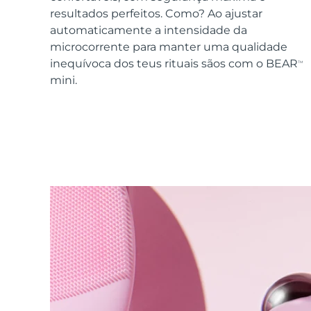
Dispositivos ESPADA™
Dispositivos de olhos
LUNA™ Dual-Peptide Scalp
resultados perfeitos. Como? Ao ajustar
Cuidados de pele KIWI™
All acne treatment devices
All revitalizing eye massagers
Serum
issa™ Teeth Whitening Gel
automaticamente a intensidade da
Advanced pore care essentials
For healthy hair
18% PAP
microcorrente para manter uma qualidade
inequívoca dos teus rituais sãos com o BEAR
TM
Cosméticos
Homens
mini.
Comprar todos
FOREO APP
SOBRE