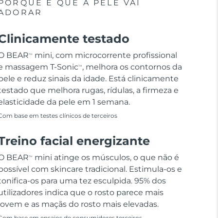
PORQUE É QUE A PELE VAI
ADORAR
Clinicamente testado
O BEAR
mini, com microcorrente profissional
TM
e massagem T-Sonic
, melhora os contornos da
TM
pele e reduz sinais da idade. Está clinicamente
testado que melhora rugas, rídulas, a firmeza e
elasticidade da pele em 1 semana.
Com base em testes clínicos de terceiros
Treino facial energizante
O BEAR
mini atinge os músculos, o que não é
TM
possível com skincare tradicional. Estimula-os e
tonifica-os para uma tez esculpida. 95% dos
utilizadores indica que o rosto parece mais
jovem e as maçãs do rosto mais elevadas.
Com base em ensaios de consumidores terceiros