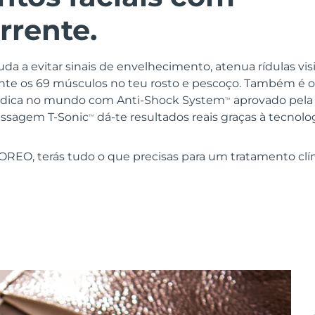
rrente.
uda a evitar sinais de envelhecimento, atenua rídulas vi
nte os 69 músculos no teu rosto e pescoço. Também é o 
édica no mundo com Anti-Shock System
aprovado pela
TM
assagem T-Sonic
dá-te resultados reais graças à tecnolo
TM
REO, terás tudo o que precisas para um tratamento clínic