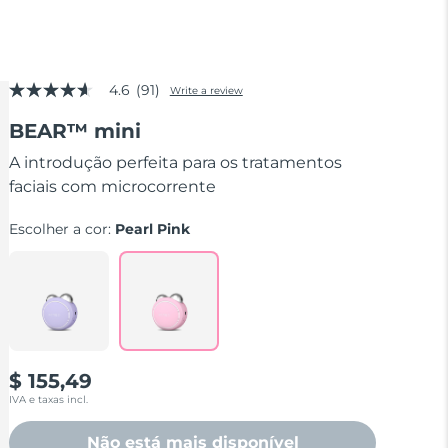
4.6
(91)
Write a review
4.6
out
BEAR™ mini
of
5
stars,
A introdução perfeita para os tratamentos
average
faciais com microcorrente
rating
value.
Read
Escolher a cor:
Pearl Pink
91
Reviews.
Same
page
link.
$ 155,49
IVA e taxas incl.
Não está mais disponível