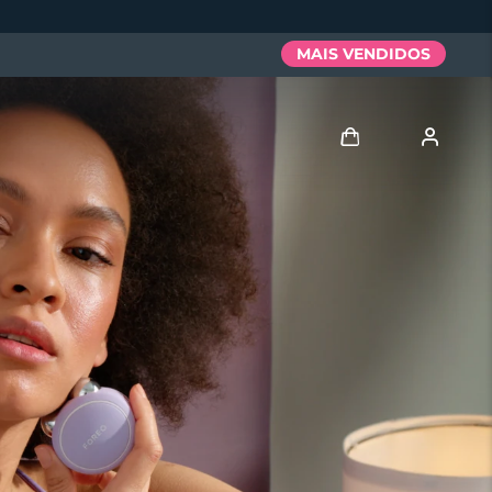
MAIS VENDIDOS
Entrar
Perfil de usuário
Meus aparelhos
Meus pedidos
Meus endereços
As minhas subscrições