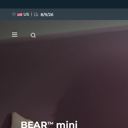
Pular
para
o
conteúdo
US
8/9/26
principal
NOVIDADE
BREAKING NEWS
FAQ™ Pure Beauty-Tech Elixir
BEAR
mini
TM