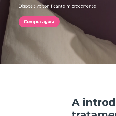
Dispositivo tonificante microcorrente
issa™ Teeth Whitening Set
Compra agora
FAQ™ Dual LED Panel
POPULAR
Ofertas especiais
Bestsellers
A introd
tratame