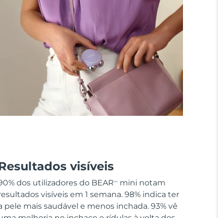
Resultados visíveis
90% dos utilizadores do BEAR
mini notam
TM
resultados visíveis em 1 semana. 98% indica ter
a pele mais saudável e menos inchada. 93% vê
uma melhoria no inchaço e rídulas à volta dos