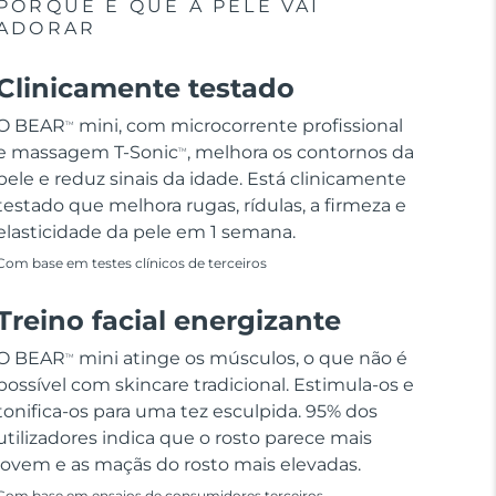
PORQUE É QUE A PELE VAI
ADORAR
Clinicamente testado
O BEAR
mini, com microcorrente profissional
TM
e massagem T-Sonic
, melhora os contornos da
TM
pele e reduz sinais da idade. Está clinicamente
testado que melhora rugas, rídulas, a firmeza e
elasticidade da pele em 1 semana.
Com base em testes clínicos de terceiros
Treino facial energizante
O BEAR
mini atinge os músculos, o que não é
TM
possível com skincare tradicional. Estimula-os e
tonifica-os para uma tez esculpida. 95% dos
utilizadores indica que o rosto parece mais
jovem e as maçãs do rosto mais elevadas.
Com base em ensaios de consumidores terceiros