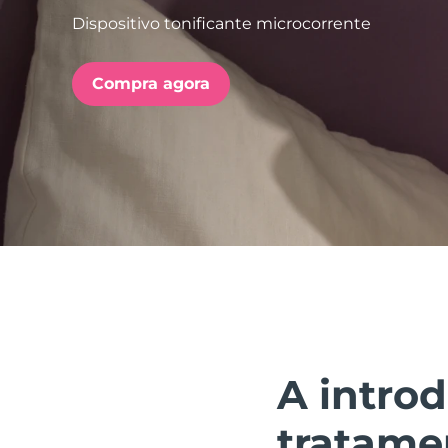
Dispositivo tonificante microcorrente
issa™ Teeth Whitening Set
Compra agora
FAQ™ Dual LED Panel
POPULAR
Ofertas especiais
Bestsellers
A introd
tratame