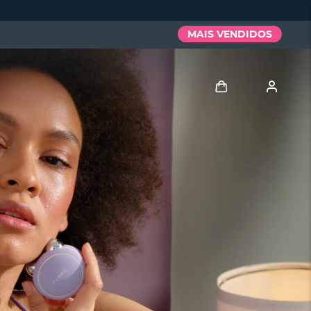
MAIS VENDIDOS
Entrar
Perfil de usuário
Meus aparelhos
Meus pedidos
Meus endereços
As minhas subscrições