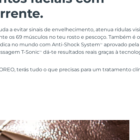
rrente.
uda a evitar sinais de envelhecimento, atenua rídulas vi
nte os 69 músculos no teu rosto e pescoço. Também é o 
édica no mundo com Anti-Shock System
aprovado pela
TM
assagem T-Sonic
dá-te resultados reais graças à tecnolo
TM
REO, terás tudo o que precisas para um tratamento clínic