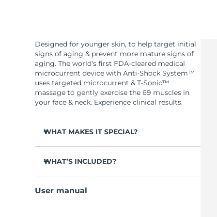
Designed for younger skin, to help target initial
signs of aging & prevent more mature signs of
aging. The world's first FDA-cleared medical
microcurrent device with Anti-Shock System™
uses targeted microcurrent & T-Sonic™
massage to gently exercise the 69 muscles in
your face & neck. Experience clinical results.
WHAT MAKES IT SPECIAL?
Clinically proven to reduce fine lines in 1 week.
WHAT’S INCLUDED?
Clinically proven to improve skin elasticity in 1
week.
BEAR
mini
™
90% of users notice visible results in just 1
User manual
Device stand
week.
USB charging cable
95% of users report face looks younger &