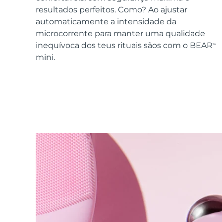
Dispositivos ESPADA™
Dispositivos de olhos
LUNA™ Dual-Peptide Scalp
resultados perfeitos. Como? Ao ajustar
Cuidados de pele KIWI™
All acne treatment devices
All revitalizing eye massagers
Serum
issa™ Teeth Whitening Gel
automaticamente a intensidade da
Advanced pore care essentials
For healthy hair
18% PAP
microcorrente para manter uma qualidade
inequívoca dos teus rituais sãos com o BEAR
TM
Cosméticos
Homens
mini.
Comprar todos
FOREO APP
SOBRE