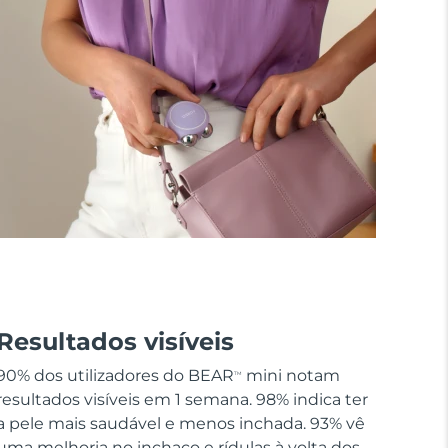
Resultados visíveis
90% dos utilizadores do BEAR
mini notam
TM
resultados visíveis em 1 semana. 98% indica ter
a pele mais saudável e menos inchada. 93% vê
uma melhoria no inchaço e rídulas à volta dos