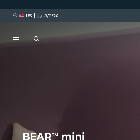
Pular
para
o
conteúdo
US
8/9/26
principal
NOVIDADE
BREAKING NEWS
FAQ™ Pure Beauty-Tech Elixir
BEAR
mini
TM