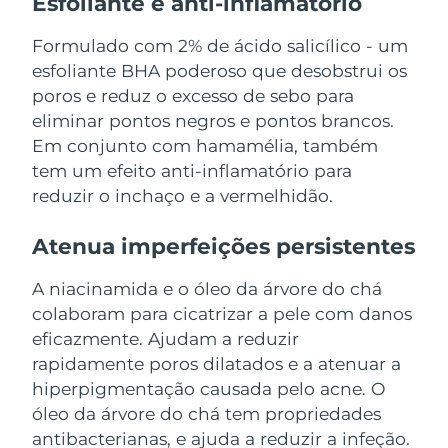
Esfoliante e anti-inflamatório
Omã
Entrega prevista
8/11/26
Formulado com 2% de ácido salicílico - um
Filipinas
Entrega prevista
8/11/26
esfoliante BHA poderoso que desobstrui os
poros e reduz o excesso de sebo para
Polônia
Entrega prevista
8/9/26
eliminar pontos negros e pontos brancos.
Em conjunto com hamamélia, também
Portugal
Entrega prevista
8/8/26
tem um efeito anti-inflamatório para
reduzir o inchaço e a vermelhidão.
Porto Rico
Entrega prevista
8/10/26
Atenua imperfeições persistentes
Catar
Entrega prevista
8/9/26
A niacinamida e o óleo da árvore do chá
Reunião
Entrega prevista
8/13/26
colaboram para cicatrizar a pele com danos
eficazmente. Ajudam a reduzir
Romênia
Entrega prevista
8/8/26
rapidamente poros dilatados e a atenuar a
hiperpigmentação causada pelo acne. O
Rússia
Entrega prevista
8/16/26
óleo da árvore do chá tem propriedades
Arábia Saudita
antibacterianas, e ajuda a reduzir a infeção.
Entrega prevista
8/9/26