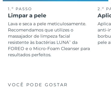
1.º PASSO
2.º 
Limpar a pele
Apli
Lava e seca a pele meticulosamente.
Aplic
Recomendamos que utilizes o
anti-i
massajador de limpeza facial
borbul
resistente às bactérias LUNA
da
pele 
TM
FOREO e o Micro-Foam Cleanser para
resultados perfeitos.
VOCÊ PODE GOSTAR