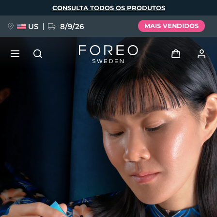
Pular
CONSULTA TODOS OS PRODUTOS
para
o
conteúdo
principal
US
8/9/26
MAIS VENDIDOS
NOVIDADE
Entrar
Idioma
BREAKING NEWS
Perfil de usuário
English
Deutsch
Español
Meus aparelhos
FAQ™ Pure Beauty-Tech Elixir
Français
Italiano
Português
Meus pedidos
Polski
Svenska
Русский
Türkçe
简体中文
繁體中文
Meus endereços
issa™ Teeth Whitening Set
As minhas subscrições