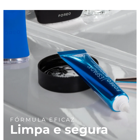
Tailândia
Entrega prevista
8/12/26
Turquia
Entrega prevista
8/9/26
Emirados Árabes
Entrega prevista
8/9/26
Unidos
Reino Unido
Entrega prevista
8/8/26
Estados Unidos
Entrega prevista
8/9/26
Uzbequistão
Entrega prevista
8/13/26
Vietnã
Entrega prevista
8/14/26
FÓRMULA EFICAZ
Limpa e segura