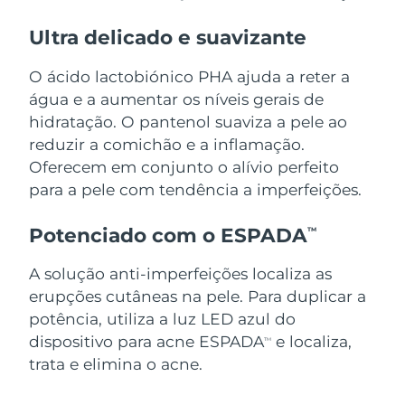
Singapura
Ultra delicado e suavizante
Entrega prevista
8/10/26
O ácido lactobiónico PHA ajuda a reter a
Eslováquia
Entrega prevista
8/8/26
água e a aumentar os níveis gerais de
Eslovênia
Entrega prevista
8/8/26
hidratação. O pantenol suaviza a pele ao
reduzir a comichão e a inflamação.
África do Sul
Entrega prevista
8/16/26
Oferecem em conjunto o alívio perfeito
para a pele com tendência a imperfeições.
Coreia do Sul
Entrega prevista
8/10/26
Potenciado com o ESPADA
TM
Espanha
Entrega prevista
8/8/26
A solução anti-imperfeições localiza as
Suécia
Entrega prevista
8/8/26
erupções cutâneas na pele. Para duplicar a
potência, utiliza a luz LED azul do
Suíça
Entrega prevista
8/8/26
dispositivo para acne ESPADA
e localiza,
TM
trata e elimina o acne.
Taiwan
Entrega prevista
8/13/26