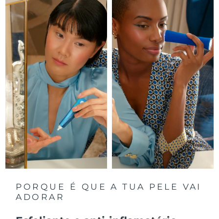
Luxemburgo
Entrega prevista
8/8/26
Macau, RAE da
Entrega prevista
8/10/26
China
Malásia
Entrega prevista
8/11/26
Malta
Entrega prevista
8/8/26
México
Entrega prevista
8/12/26
Mônaco
Entrega prevista
8/9/26
Países Baixos
Entrega prevista
8/8/26
Nova Zelândia
Entrega prevista
8/8/26
PORQUE É QUE A TUA PELE VAI
ADORAR
Noruega
Entrega prevista
8/8/26