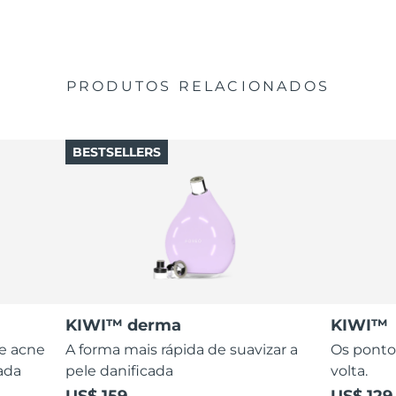
PRODUTOS RELACIONADOS
BESTSELLERS
KIWI™ derma
KIWI™
de acne
A forma mais rápida de suavizar a
Os ponto
ada
pele danificada
volta.
US$ 159
US$ 129