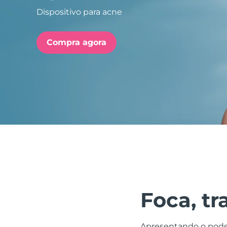
Dispositivo para acne
issa™ Teeth Whitening Set
Compra agora
FAQ™ Dual LED Panel
POPULAR
Ofertas especiais
Bestsellers
Foca, tr
Apresentando o poder