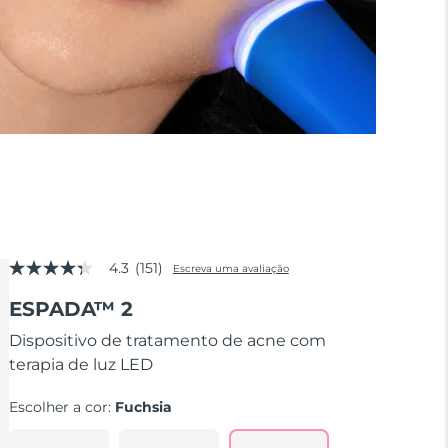
4.3
(151)
Escreva uma avaliação
4.3
de
ESPADA™ 2
5
estrelas,
valor
Dispositivo de tratamento de acne com
médio
terapia de luz LED
de
avaliação.
Read
Escolher a cor:
Fuchsia
151
Reviews.