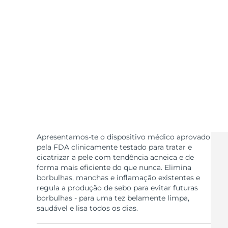
Dispositivos ESPADA™
Dispositivos de olhos
LUNA™ Dual-Peptide Scalp
Cuidados de pele KIWI™
All acne treatment devices
All revitalizing eye massagers
Serum
issa™ Teeth Whitening Gel
Advanced pore care essentials
For healthy hair
18% PAP
Cosméticos
Homens
Comprar todos
Apresentamos-te o dispositivo médico aprovado
pela FDA clinicamente testado para tratar e
FOREO APP
cicatrizar a pele com tendência acneica e de
forma mais eficiente do que nunca. Elimina
borbulhas, manchas e inflamação existentes e
SOBRE
regula a produção de sebo para evitar futuras
borbulhas - para uma tez belamente limpa,
saudável e lisa todos os dias.