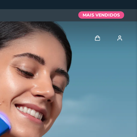
MAIS VENDIDOS
Entrar
Perfil de usuário
Meus aparelhos
Meus pedidos
Meus endereços
As minhas subscrições