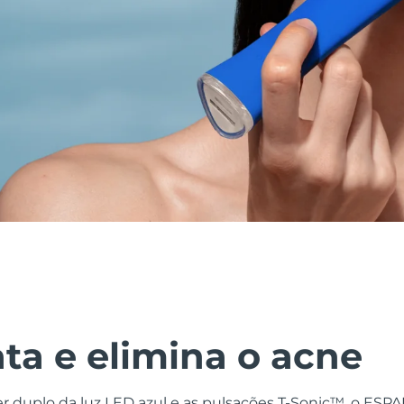
ata e elimina o acne
 duplo da luz LED azul e as pulsações T-Sonic™, o ESP