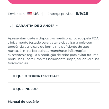
Omã
Entrega prevista
11/8/26
8/9/26
US
Enviar para:
Entrega prevista:
Filipinas
Entrega prevista
11/8/26
GARANTIA DE 2 ANOS*
Polônia
Entrega prevista
9/8/26
Ao efetuar seu pedido hoje, você tem direito a
cobertura completa da Garantia FOREO. Isso
Portugal
significa que se você tiver qualquer problema até
Entrega prevista
8/8/26
Apresentamos-te o dispositivo médico aprovado pela FDA
2 anos após a compra, a FOREO substituirá seu
clinicamente testado para tratar e cicatrizar a pele com
produto gratuitamente.*exceto pelo Luna FOFO
tendência acneica e de forma mais eficiente do que
Porto Rico
Entrega prevista
10/8/26
e Luna Play plus cuja garantia é de 90 dias.
nunca. Elimina borbulhas, manchas e inflamação
existentes e regula a produção de sebo para evitar futuras
borbulhas - para uma tez belamente limpa, saudável e lisa
Catar
Entrega prevista
9/8/26
todos os dias.
Reunião
Entrega prevista
13/8/26
O QUE O TORNA ESPECIAL?
Romênia
Entrega prevista
8/8/26
3 em cada 4 consumidores relatam resultados visíveis
depois da primeira utilização.
O QUE INCLUI?
100% dos utilizadores relatam uma pele mais limpa.
Rússia
Entrega prevista
16/8/26
ESPADA™ 2
4 em cada 5 utilizadores notam uma diminuição das
Manual do usuário
Cabo de Carregamento USB
borbulhas.
Arábia Saudita
Entrega prevista
9/8/26