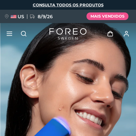
Pular
CONSULTA TODOS OS PRODUTOS
para
o
conteúdo
principal
US
8/9/26
MAIS VENDIDOS
NOVIDADE
Entrar
Idioma
BREAKING NEWS
Perfil de usuário
English
Deutsch
Español
Meus aparelhos
FAQ™ Pure Beauty-Tech Elixir
Français
Italiano
Português
Meus pedidos
Polski
Svenska
Русский
Türkçe
简体中文
繁體中文
Meus endereços
issa™ Teeth Whitening Set
As minhas subscrições