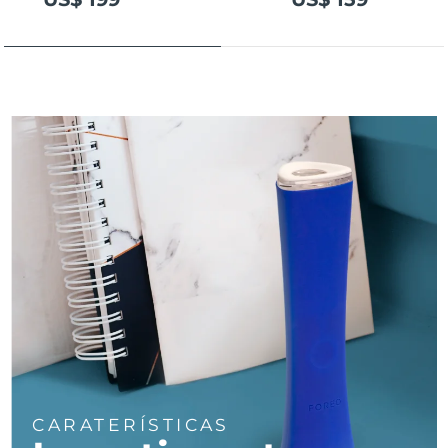
Tailândia
Entrega prevista
12/8/26
Turquia
Entrega prevista
9/8/26
Emirados Árabes
Entrega prevista
9/8/26
Unidos
Reino Unido
Entrega prevista
8/8/26
Estados Unidos
Entrega prevista
9/8/26
Uzbequistão
Entrega prevista
13/8/26
Vietnã
Entrega prevista
14/8/26
CARATERÍSTICAS