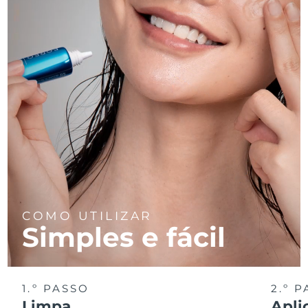
COMO UTILIZAR
Simples e fácil
1.º PASSO
2.º 
Limpa
Apli