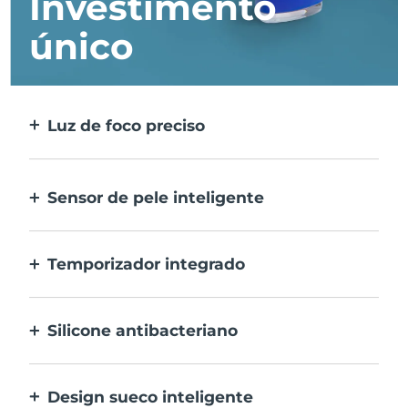
Investimento
único
Luz de foco preciso
Foca e trata todas as manchas
individualmente com a máxima precisão.
Sensor de pele inteligente
A LED azul ativa-se apenas quando a área
de tratamento estiver na pele para a
Temporizador integrado
máxima segurança.
Pulsa a cada 30 segundos para informar-te
quando a acne for tratada.
Silicone antibacteriano
100% à prova de água e não poroso para
prevenir a acumulação e propagação de
Design sueco inteligente
bactérias.