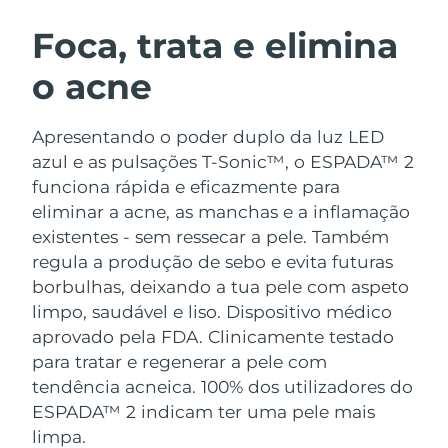
ROTINA DE BELEZA SUECA
Áustria
Entrega prevista
8/8/26
Foca, trata e elimina
o acne
Barein
Entrega prevista
9/8/26
Limpeza facial
Lifting facial
Bélgica
Entrega prevista
8/8/26
Apresentando o poder duplo da luz LED
LUNA™ 4 kit
BEAR™ 2 kit
azul e as pulsações T-Sonic™, o ESPADA™ 2
Bermudas
Entrega prevista
14/8/26
Anti-aging massage
Microcurrent toning
funciona rápida e eficazmente para
eliminar a acne, as manchas e a inflamação
Bósnia e
Entrega prevista
11/8/26
existentes - sem ressecar a pele. Também
Hidratação
Cuidado oral
Herzegovina
LUNA™ 4 Plus
BEAR™ 2 go
regula a produção de sebo e evita futuras
UFO™ 3 kit
issa™ 4
Massage, LED heating
Microcurrent toning on-the-go
borbulhas, deixando a tua pele com aspeto
Brunei
Entrega prevista
13/8/26
TRATAMENTO ANTIENVELHECIMENTO
Deep facial hydration
Hybrid silicone sonic toothbrush
limpo, saudável e liso.
Dispositivo médico
FAQ™
Bulgária
aprovado pela FDA. Clinicamente testado
Entrega prevista
8/8/26
LUNA™ 4 Men
BEAR™ 2 eyes & lips
para tratar e regenerar a pele com
UFO™ 3 LED
NEW
issa™ 4 plus
Canadá
For men, anti-aging massage
Microcurrent line smoothing device
Entrega prevista
12/8/26
tendência acneica. 100% dos utilizadores do
Near-infrared and red light therapy
Smart hybrid silicone sonic toothbrush
ESPADA™ 2 indicam ter uma pele mais
device
Chile
Entrega prevista
12/8/26
limpa.
Antienvelhecimento
Tratamentos LED