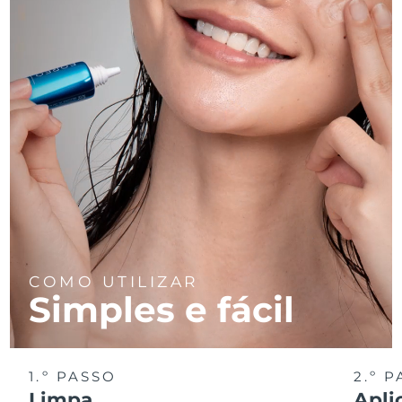
COMO UTILIZAR
Simples e fácil
1.º PASSO
2.º 
Limpa
Apli