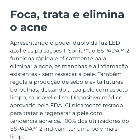
ROTINA DE BELEZA SUECA
Áustria
Entrega prevista
8/9/26
Foca, trata e elimina
o acne
Barein
Entrega prevista
8/10/26
Limpeza facial
Lifting facial
Bélgica
Entrega prevista
8/9/26
Apresentando o poder duplo da luz LED
LUNA™ 4 kit
BEAR™ 2 kit
azul e as pulsações T-Sonic™, o ESPADA™ 2
Bermudas
Entrega prevista
8/15/26
Anti-aging massage
Microcurrent toning
funciona rápida e eficazmente para
eliminar a acne, as manchas e a inflamação
Bósnia e
Entrega prevista
8/12/26
existentes - sem ressecar a pele. Também
Hidratação
Cuidado oral
Herzegovina
LUNA™ 4 Plus
BEAR™ 2 go
regula a produção de sebo e evita futuras
UFO™ 3 kit
issa™ 4
Massage, LED heating
Microcurrent toning on-the-go
borbulhas, deixando a tua pele com aspeto
Brunei
Entrega prevista
8/14/26
TRATAMENTO ANTIENVELHECIMENTO
Deep facial hydration
Hybrid silicone sonic toothbrush
limpo, saudável e liso.
Dispositivo médico
FAQ™
Bulgária
aprovado pela FDA. Clinicamente testado
Entrega prevista
8/9/26
LUNA™ 4 Men
BEAR™ 2 eyes & lips
para tratar e regenerar a pele com
UFO™ 3 LED
NEW
issa™ 4 plus
Canadá
For men, anti-aging massage
Microcurrent line smoothing device
Entrega prevista
8/13/26
tendência acneica. 100% dos utilizadores do
Near-infrared and red light therapy
Smart hybrid silicone sonic toothbrush
ESPADA™ 2 indicam ter uma pele mais
device
Chile
Entrega prevista
8/13/26
limpa.
Antienvelhecimento
Tratamentos LED