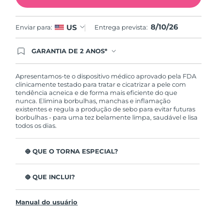
Omã
Entrega prevista
8/12/26
8/10/26
US
Enviar para:
Entrega prevista:
Filipinas
Entrega prevista
8/12/26
GARANTIA DE 2 ANOS*
Polônia
Entrega prevista
8/10/26
Ao efetuar seu pedido hoje, você tem direito a
cobertura completa da Garantia FOREO. Isso
Portugal
significa que se você tiver qualquer problema até
Entrega prevista
8/9/26
Apresentamos-te o dispositivo médico aprovado pela FDA
2 anos após a compra, a FOREO substituirá seu
clinicamente testado para tratar e cicatrizar a pele com
produto gratuitamente.*exceto pelo Luna FOFO
tendência acneica e de forma mais eficiente do que
Porto Rico
Entrega prevista
8/11/26
e Luna Play plus cuja garantia é de 90 dias.
nunca. Elimina borbulhas, manchas e inflamação
existentes e regula a produção de sebo para evitar futuras
borbulhas - para uma tez belamente limpa, saudável e lisa
Catar
Entrega prevista
8/10/26
todos os dias.
Reunião
Entrega prevista
8/14/26
O QUE O TORNA ESPECIAL?
Romênia
Entrega prevista
8/9/26
3 em cada 4 consumidores relatam resultados visíveis
depois da primeira utilização.
O QUE INCLUI?
100% dos utilizadores relatam uma pele mais limpa.
Rússia
Entrega prevista
8/17/26
ESPADA™ 2
4 em cada 5 utilizadores notam uma diminuição das
Manual do usuário
Cabo de Carregamento USB
borbulhas.
Arábia Saudita
Entrega prevista
8/10/26