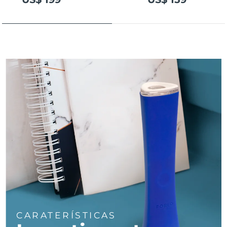
Tailândia
Entrega prevista
8/13/26
Turquia
Entrega prevista
8/10/26
Emirados Árabes
Entrega prevista
8/10/26
Unidos
Reino Unido
Entrega prevista
8/9/26
Estados Unidos
Entrega prevista
8/10/26
Uzbequistão
Entrega prevista
8/14/26
Vietnã
Entrega prevista
8/15/26
CARATERÍSTICAS