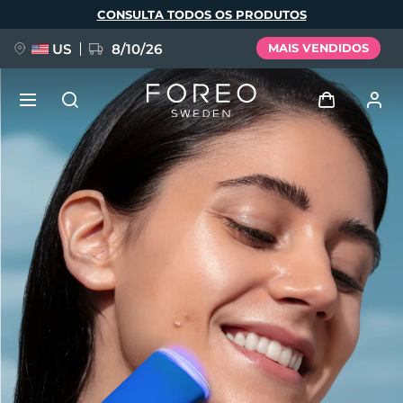
Pular
CONSULTA TODOS OS PRODUTOS
para
o
conteúdo
principal
US
8/10/26
MAIS VENDIDOS
NOVIDADE
Entrar
Idioma
BREAKING NEWS
Perfil de usuário
English
Deutsch
Español
Meus aparelhos
FAQ™ Pure Beauty-Tech Elixir
Français
Italiano
Português
Meus pedidos
Polski
Svenska
Русский
Türkçe
简体中文
繁體中文
Meus endereços
issa™ Teeth Whitening Set
As minhas subscrições