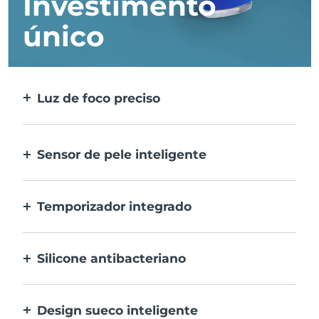
Investimento
único
Luz de foco preciso
Foca e trata todas as manchas
individualmente com a máxima precisão.
Sensor de pele inteligente
A LED azul ativa-se apenas quando a área
de tratamento estiver na pele para a
Temporizador integrado
máxima segurança.
Pulsa a cada 30 segundos para informar-te
quando a acne for tratada.
Silicone antibacteriano
100% à prova de água e não poroso para
prevenir a acumulação e propagação de
Design sueco inteligente
bactérias.