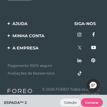
AJUDA
SIGA-NOS
Entre em contato
MINHA CONTA
Encomendas & Envios
Registro de produto
A EMPRESA
Garantia & Devolução
Suporte
Sobre FOREO
Perguntas frequentes
Pagamento 100% seguro
Afiliados
Informações da bateria
Avaliações da Bazaarvoice
Notícias de afiliados
MYSA
© 2026 FOREO Todos os direitos
Parceiro minoritário
reservados
ESPADA™ 2
Coleção
Comprar
Termos de uso