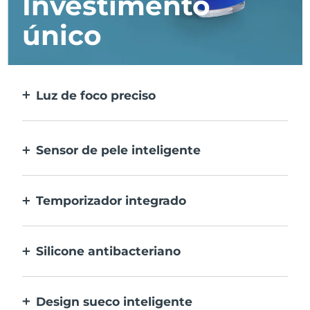
Investimento
único
Luz de foco preciso
Foca e trata todas as manchas
individualmente com a máxima precisão.
Sensor de pele inteligente
A LED azul ativa-se apenas quando a área
de tratamento estiver na pele para a
Temporizador integrado
máxima segurança.
Pulsa a cada 30 segundos para informar-te
quando a acne for tratada.
Silicone antibacteriano
100% à prova de água e não poroso para
prevenir a acumulação e propagação de
Design sueco inteligente
bactérias.