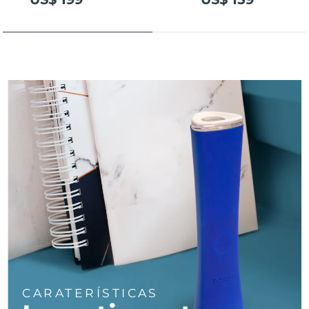
Tailândia
Entrega prevista
8/15/26
Turquia
Entrega prevista
8/12/26
Emirados Árabes
Entrega prevista
8/12/26
Unidos
Reino Unido
Entrega prevista
8/11/26
Estados Unidos
Entrega prevista
8/12/26
Uzbequistão
Entrega prevista
8/16/26
Vietnã
Entrega prevista
8/17/26
CARATERÍSTICAS