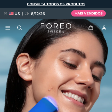
Pular
CONSULTA TODOS OS PRODUTOS
para
o
conteúdo
principal
US
8/12/26
MAIS VENDIDOS
NOVIDADE
Entrar
Idioma
BREAKING NEWS
Perfil de usuário
English
Deutsch
Español
Meus aparelhos
FAQ™ Pure Beauty-Tech Elixir
Français
Italiano
Português
Meus pedidos
Polski
Svenska
Русский
Türkçe
简体中文
繁體中文
Meus endereços
issa™ Teeth Whitening Set
As minhas subscrições