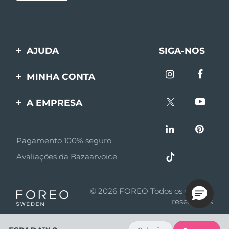
AJUDA
SIGA-NOS
Entre em contato
MINHA CONTA
Encomendas & Envios
Registro de produto
A EMPRESA
Garantia & Devolução
Suporte
Sobre FOREO
Perguntas frequentes
Pagamento 100% seguro
Afiliados
Informações da bateria
Avaliações da Bazaarvoice
Notícias de afiliados
MYSA
© 2026 FOREO Todos os direitos
Parceiro minoritário
reservados
Termos de uso