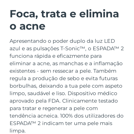
ROTINA DE BELEZA SUECA
Áustria
Entrega prevista
8/11/26
Foca, trata e elimina
o acne
Barein
Entrega prevista
8/12/26
Limpeza facial
Lifting facial
Bélgica
Entrega prevista
8/11/26
Apresentando o poder duplo da luz LED
LUNA™ 4 kit
BEAR™ 2 kit
azul e as pulsações T-Sonic™, o ESPADA™ 2
Bermudas
Entrega prevista
8/17/26
Anti-aging massage
Microcurrent toning
funciona rápida e eficazmente para
eliminar a acne, as manchas e a inflamação
Bósnia e
Entrega prevista
8/14/26
existentes - sem ressecar a pele. Também
Hidratação
Cuidado oral
Herzegovina
LUNA™ 4 Plus
BEAR™ 2 go
regula a produção de sebo e evita futuras
UFO™ 3 kit
issa™ 4
Massage, LED heating
Microcurrent toning on-the-go
borbulhas, deixando a tua pele com aspeto
Brunei
Entrega prevista
8/16/26
TRATAMENTO ANTIENVELHECIMENTO
Deep facial hydration
Hybrid silicone sonic toothbrush
limpo, saudável e liso.
Dispositivo médico
FAQ™
Bulgária
aprovado pela FDA. Clinicamente testado
Entrega prevista
8/11/26
LUNA™ 4 Men
BEAR™ 2 eyes & lips
para tratar e regenerar a pele com
UFO™ 3 LED
NEW
issa™ 4 plus
Canadá
For men, anti-aging massage
Microcurrent line smoothing device
Entrega prevista
8/15/26
tendência acneica. 100% dos utilizadores do
Near-infrared and red light therapy
Smart hybrid silicone sonic toothbrush
ESPADA™ 2 indicam ter uma pele mais
device
Chile
Entrega prevista
8/15/26
limpa.
Antienvelhecimento
Tratamentos LED