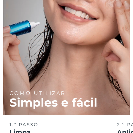
COMO UTILIZAR
Simples e fácil
1.º PASSO
2.º 
Limpa
Apli