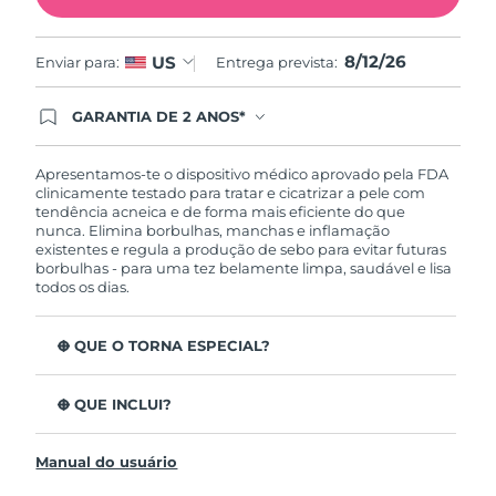
Omã
Entrega prevista
8/14/26
8/12/26
US
Enviar para:
Entrega prevista:
Filipinas
Entrega prevista
8/14/26
GARANTIA DE 2 ANOS*
Polônia
Entrega prevista
8/12/26
Ao efetuar seu pedido hoje, você tem direito a
cobertura completa da Garantia FOREO. Isso
Portugal
significa que se você tiver qualquer problema até
Entrega prevista
8/11/26
Apresentamos-te o dispositivo médico aprovado pela FDA
2 anos após a compra, a FOREO substituirá seu
clinicamente testado para tratar e cicatrizar a pele com
produto gratuitamente.*exceto pelo Luna FOFO
tendência acneica e de forma mais eficiente do que
Porto Rico
Entrega prevista
8/13/26
e Luna Play plus cuja garantia é de 90 dias.
nunca. Elimina borbulhas, manchas e inflamação
existentes e regula a produção de sebo para evitar futuras
borbulhas - para uma tez belamente limpa, saudável e lisa
Catar
Entrega prevista
8/12/26
todos os dias.
Reunião
Entrega prevista
8/16/26
O QUE O TORNA ESPECIAL?
Romênia
Entrega prevista
8/11/26
3 em cada 4 consumidores relatam resultados visíveis
depois da primeira utilização.
O QUE INCLUI?
100% dos utilizadores relatam uma pele mais limpa.
Rússia
Entrega prevista
8/19/26
ESPADA™ 2
4 em cada 5 utilizadores notam uma diminuição das
Manual do usuário
Cabo de Carregamento USB
borbulhas.
Arábia Saudita
Entrega prevista
8/12/26