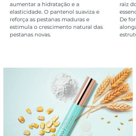
aumentar a hidratação e a
raiz d
Luxemburgo
Entrega prevista
8/11/26
elasticidade. O pantenol suaviza e
essenc
reforça as pestanas maduras e
De for
Macau, RAE da
Entrega prevista
8/13/26
China
estimula o crescimento natural das
alonga
pestanas novas.
estrut
Malásia
Entrega prevista
8/14/26
Malta
Entrega prevista
8/11/26
México
Entrega prevista
8/15/26
Mônaco
Entrega prevista
8/12/26
Países Baixos
Entrega prevista
8/11/26
Nova Zelândia
Entrega prevista
8/11/26
Noruega
Entrega prevista
8/11/26