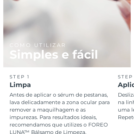
Tailândia
Entrega prevista
8/15/26
Turquia
Entrega prevista
8/12/26
Emirados Árabes
Entrega prevista
8/12/26
Unidos
COMO UTILIZAR
Simples e fácil
Reino Unido
Entrega prevista
8/11/26
Estados Unidos
Entrega prevista
8/12/26
STEP 1
STEP
Uzbequistão
Entrega prevista
8/16/26
Limpa
Apli
Vietnã
Antes de aplicar o sérum de pestanas,
Desli
Entrega prevista
8/17/26
lava delicadamente a zona ocular para
na lin
remover a maquilhagem e as
uma l
impurezas. Para resultados ideais,
Repete
recomendamos que utilizes o FOREO
LUNA™ Bálsamo de Limpeza.