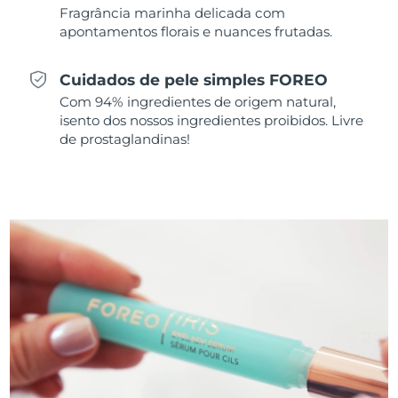
Fragrância marinha delicada com
apontamentos florais e nuances frutadas.
Singapura
Entrega prevista
8/13/26
Eslováquia
Entrega prevista
8/11/26
Cuidados de pele simples FOREO
Com 94% ingredientes de origem natural,
Eslovênia
Entrega prevista
8/11/26
isento dos nossos ingredientes proibidos. Livre
de prostaglandinas!
África do Sul
Entrega prevista
8/19/26
Coreia do Sul
Entrega prevista
8/13/26
Espanha
Entrega prevista
8/11/26
Suécia
Entrega prevista
8/11/26
Suíça
Entrega prevista
8/11/26
Taiwan
Entrega prevista
8/16/26