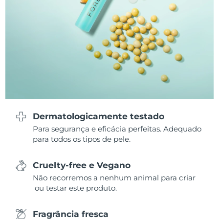
Omã
Entrega prevista
8/14/26
Filipinas
Entrega prevista
8/14/26
Polônia
Entrega prevista
8/12/26
Portugal
Entrega prevista
8/11/26
Porto Rico
Entrega prevista
8/13/26
Dermatologicamente testado
Catar
Entrega prevista
8/12/26
Para segurança e eficácia perfeitas. Adequado
para todos os tipos de pele.
Reunião
Entrega prevista
8/16/26
Cruelty-free e Vegano
Romênia
Entrega prevista
8/11/26
Não recorremos a nenhum animal para criar
ou testar este produto.
Rússia
Entrega prevista
8/19/26
Fragrância fresca
Arábia Saudita
Entrega prevista
8/12/26