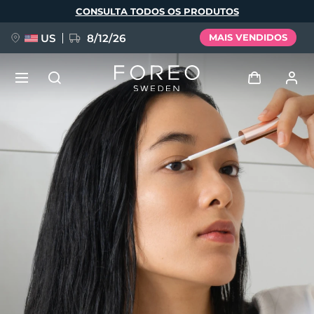
Pular
CONSULTA TODOS OS PRODUTOS
para
o
conteúdo
principal
US
8/12/26
MAIS VENDIDOS
NOVIDADE
Entrar
Idioma
BREAKING NEWS
Perfil de usuário
English
Deutsch
Español
Meus aparelhos
FAQ™ Pure Beauty-Tech Elixir
Français
Italiano
Português
Meus pedidos
Polski
Svenska
Русский
Türkçe
简体中文
繁體中文
Meus endereços
issa™ Teeth Whitening Set
As minhas subscrições