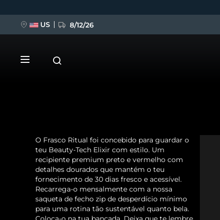
US
8/12/26
Pular
para
o
conteúdo
principal
O Frasco Ritual foi concebido para guardar o
NOVIDADE
teu Beauty-Tech Elixir com estilo. Um
recipiente premium preto e vermelho com
BREAKING NEWS
detalhes dourados que mantém o teu
fornecimento de 30 dias fresco e acessível.
Recarrega-o mensalmente com a nossa
FAQ™ Pure Beauty-Tech Elixir
saqueta de fecho zip de desperdício mínimo
para uma rotina tão sustentável quanto bela.
Coloca-o na tua bancada. Deixa que te lembre