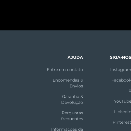
AJUDA
SIGA-NO
Entre em contato
Instagra
Encomendas &
Faceboo
Envios
Garantia &
YouTub
Devolução
LinkedI
Perguntas
frequentes
Pinteres
Informações da