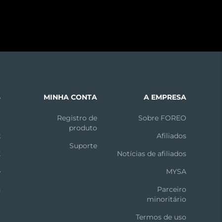
S
MINHA CONTA
A EMPRESA
m
Registro de
Sobre FOREO
produto
k
Afiliados
Suporte
X
Notícias de afiliados
e
MYSA
n
Parceiro
minoritário
t
Termos de uso