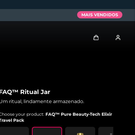
MAIS VENDIDOS
Entrar
Perfil de usuário
Meus aparelhos
FAQ™ Ritual Jar
Meus pedidos
Um ritual, lindamente armazenado.
Choose your product:
FAQ™ Pure Beauty-Tech Elixir
Meus endereços
Travel Pack
As minhas subscrições