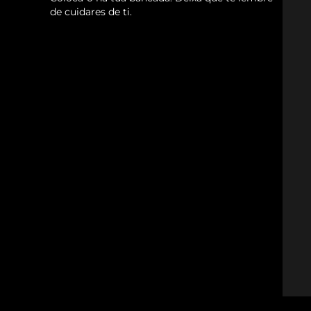
de cuidares de ti.
issa™ Teeth Whitening Set
FAQ™ Dual LED Panel
POPULAR
Ofertas especiais
Bestsellers