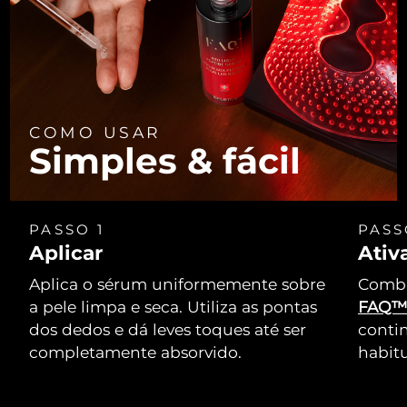
COMO USAR
Simples & fácil
PASSO 1
PASS
Aplicar
Ativ
Aplica o sérum uniformemente sobre
Combi
a pele limpa e seca. Utiliza as pontas
FAQ
dos dedos e dá leves toques até ser
conti
completamente absorvido.
habitu