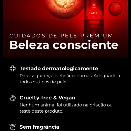
Tailândia
Entrega prevista
8/16/26
Turquia
Entrega prevista
8/13/26
Emirados Árabes
Entrega prevista
8/13/26
CUIDADOS DE PELE PREMIUM
Unidos
Beleza consciente
Reino Unido
Entrega prevista
8/12/26
Estados Unidos
Entrega prevista
8/13/26
Testado dermatologicamente
Para segurança e eficácia ótimas. Adequado a
Uzbequistão
Entrega prevista
8/17/26
todos os tipos de pele.
Vietnã
Entrega prevista
8/18/26
Cruelty-free & Vegan
Nenhum animal foi utilizado na criação ou
teste deste produto.
Sem fragrância