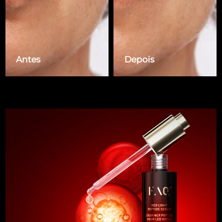
Singapura
Entrega prevista
8/14/26
Eslováquia
Entrega prevista
8/12/26
Antes
Depois
Eslovênia
Entrega prevista
8/12/26
África do Sul
Entrega prevista
8/20/26
Coreia do Sul
Entrega prevista
8/14/26
Espanha
Entrega prevista
8/12/26
Suécia
Entrega prevista
8/12/26
Suíça
Entrega prevista
8/12/26
Taiwan
Entrega prevista
8/17/26