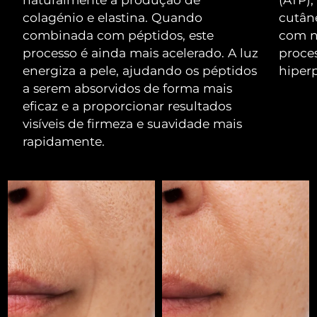
Omã
Entrega prevista
8/15/26
colagénio e elastina. Quando
cutân
combinada com péptidos, este
com na
Filipinas
Entrega prevista
8/15/26
processo é ainda mais acelerado. A luz
proces
energiza a pele, ajudando os péptidos
hiper
Polônia
Entrega prevista
8/13/26
a serem absorvidos de forma mais
eficaz e a proporcionar resultados
Portugal
Entrega prevista
8/12/26
visíveis de firmeza e suavidade mais
rapidamente.
Porto Rico
Entrega prevista
8/14/26
Catar
Entrega prevista
8/13/26
Reunião
Entrega prevista
8/17/26
Romênia
Entrega prevista
8/12/26
Rússia
Entrega prevista
8/20/26
Arábia Saudita
Entrega prevista
8/13/26