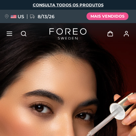
Pular
CONSULTA TODOS OS PRODUTOS
para
o
conteúdo
principal
US
8/13/26
MAIS VENDIDOS
NOVIDADE
Entrar
Idioma
BREAKING NEWS
Perfil de usuário
English
Deutsch
Español
Meus aparelhos
FAQ™ Pure Beauty-Tech Elixir
Français
Italiano
Português
Meus pedidos
Polski
Svenska
Русский
Türkçe
简体中文
繁體中文
Meus endereços
issa™ Teeth Whitening Set
As minhas subscrições