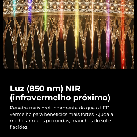
Luxemburgo
Entrega prevista
8/10/26
Macau, RAE da
Entrega prevista
8/12/26
China
Malásia
Entrega prevista
8/13/26
Malta
Entrega prevista
8/10/26
México
Entrega prevista
8/14/26
Mônaco
Entrega prevista
8/11/26
Luz (850 nm) NIR
(infravermelho próximo)
Países Baixos
Entrega prevista
8/10/26
Penetra mais profundamente do que o LED
Nova Zelândia
Entrega prevista
8/10/26
vermelho para benefícios mais fortes. Ajuda a
melhorar rugas profundas, manchas do sol e
Noruega
flacidez.
Entrega prevista
8/10/26