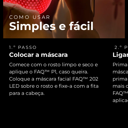
COMO USAR
Simples e fácil
1.º PASSO
2.º 
Colocar a máscara
Liga
Comece com o rosto limpo e seco e
Prima 
aplique o FAQ™ P1, caso queira.
máscar
Coloque a máscara facial FAQ™ 202
prima
LED sobre o rosto e fixe-a com a fita
mais d
para a cabeça.
FAQ™ 
aplic