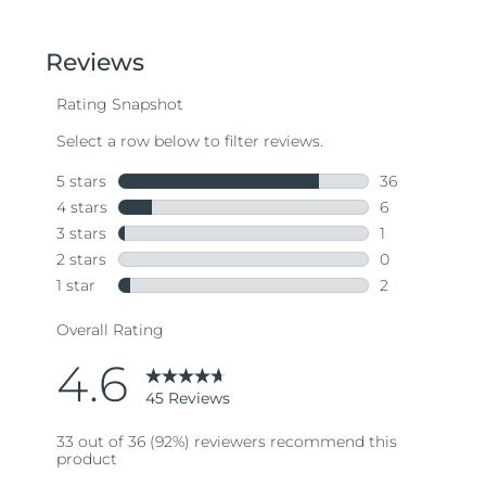
out
of
5
stars,
average
rating
value.
Read
45
Reviews.
Same
page
link.