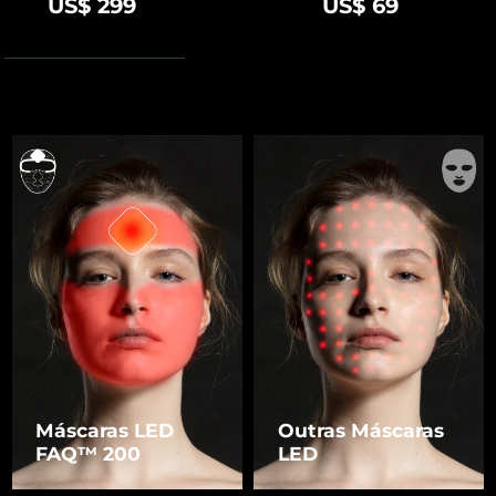
US$ 299
US$ 69
Máscaras LED
Outras Máscaras
FAQ™ 200
LED