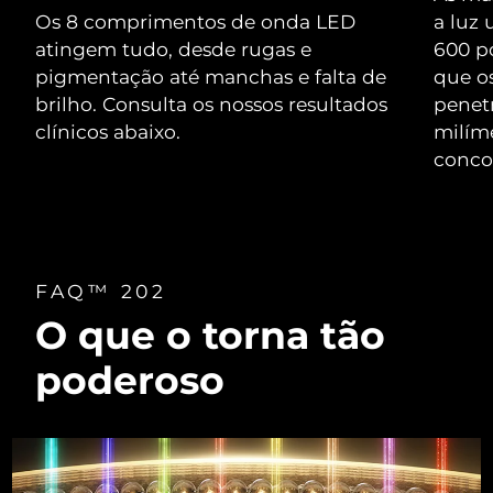
Serum
issa™ Teeth Whitening Gel
Os 8 comprimentos de onda LED
a luz
Advanced pore care essentials
For healthy hair
18% PAP
atingem tudo, desde rugas e
600 p
Israel
Entrega prevista
8/14/26
Cosméticos
Homens
pigmentação até manchas e falta de
que o
Itália
brilho. Consulta os nossos resultados
Entrega prevista
8/10/26
penet
clínicos abaixo.
milíme
Japão
Entrega prevista
8/13/26
conco
Comprar todos
Jersey
Entrega prevista
8/15/26
Cazaquistão
Entrega prevista
8/12/26
FOREO APP
FAQ™ 202
Kuwait
Entrega prevista
8/10/26
O que o torna tão
SOBRE
Letônia
Entrega prevista
8/10/26
poderoso
Líbano
Entrega prevista
8/11/26
Lituânia
Entrega prevista
8/10/26