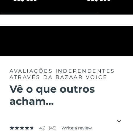
AVALIAÇÕES INDEPENDENTES
ATRAVÉS DA BAZAAR VOICE
Vê o que outros
acham...
4.6
(45)
Write a review
4.6