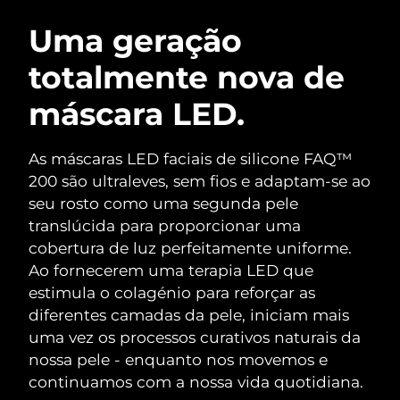
ROTINA DE BELEZA SUECA
Áustria
Entrega prevista
8/10/26
Uma geração
totalmente nova de
Barein
Entrega prevista
8/11/26
máscara LED.
Limpeza facial
Lifting facial
Bélgica
Entrega prevista
8/10/26
LUNA™ 4 kit
BEAR™ 2 kit
Bermudas
Entrega prevista
8/16/26
As máscaras LED faciais de silicone FAQ™
Anti-aging massage
Microcurrent toning
200 são ultraleves, sem fios e adaptam-se ao
Bósnia e
seu rosto como uma segunda pele
Entrega prevista
8/13/26
Hidratação
Cuidado oral
Herzegovina
translúcida para proporcionar uma
LUNA™ 4 Plus
BEAR™ 2 go
UFO™ 3 kit
issa™ 4
cobertura de luz perfeitamente uniforme.
Massage, LED heating
Microcurrent toning on-the-go
Brunei
Entrega prevista
8/15/26
TRATAMENTO ANTIENVELHECIMENTO
Ao fornecerem uma terapia LED que
Deep facial hydration
Hybrid silicone sonic toothbrush
FAQ™
estimula o colagénio para reforçar as
Bulgária
Entrega prevista
8/10/26
diferentes camadas da pele, iniciam mais
LUNA™ 4 Men
BEAR™ 2 eyes & lips
UFO™ 3 LED
NEW
issa™ 4 plus
uma vez os processos curativos naturais da
Canadá
For men, anti-aging massage
Microcurrent line smoothing device
Entrega prevista
8/14/26
Near-infrared and red light therapy
nossa pele - enquanto nos movemos e
Smart hybrid silicone sonic toothbrush
device
continuamos com a nossa vida quotidiana.
Chile
Entrega prevista
8/14/26
Antienvelhecimento
Tratamentos LED