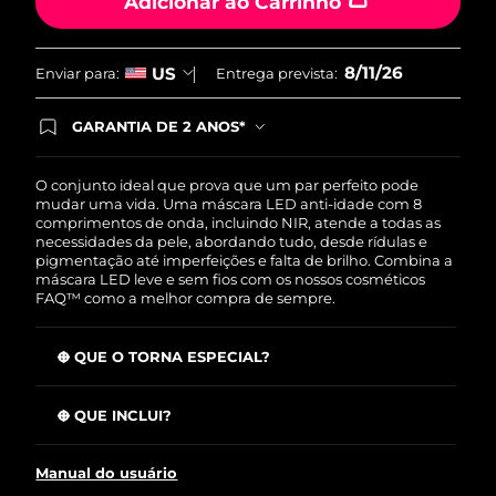
Adicionar ao Carrinho
8/11/26
US
Enviar para:
Entrega prevista:
GARANTIA DE 2 ANOS*
Ao efetuar seu pedido hoje, você tem direito a
cobertura completa da Garantia FOREO. Isso
significa que se você tiver qualquer problema até
O conjunto ideal que prova que um par perfeito pode
2 anos após a compra, a FOREO substituirá seu
mudar uma vida. Uma máscara LED anti-idade com 8
produto gratuitamente.*exceto pelo Luna FOFO
comprimentos de onda, incluindo NIR, atende a todas as
e Luna Play plus cuja garantia é de 90 dias.
necessidades da pele, abordando tudo, desde rídulas e
pigmentação até imperfeições e falta de brilho. Combina a
máscara LED leve e sem fios com os nossos cosméticos
FAQ™ como a melhor compra de sempre.
O QUE O TORNA ESPECIAL?
Clinicamente testado para reduzir as rugas em 32% em
apenas 2 semanas.
O QUE INCLUI?
Clinicamente testado para melhorar a firmeza e a
Máscara LED facial de silicone FAQ™ 202
elasticidade da pele em apenas 2 semanas.
Manual do usuário
FAQ™ Red Light Peptide Serum
Reduz o acne em 48% e o sebo em 18% em apenas 2