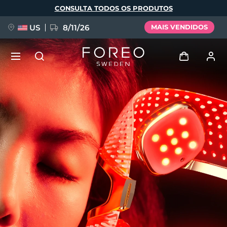
Pular
CONSULTA TODOS OS PRODUTOS
para
o
conteúdo
principal
US
8/11/26
MAIS VENDIDOS
NOVIDADE
Entrar
Idioma
BREAKING NEWS
Perfil de usuário
English
Deutsch
Español
Meus aparelhos
FAQ™ Pure Beauty-Tech Elixir
Français
Italiano
Português
Meus pedidos
Polski
Svenska
Русский
Türkçe
简体中文
繁體中文
Meus endereços
issa™ Teeth Whitening Set
As minhas subscrições