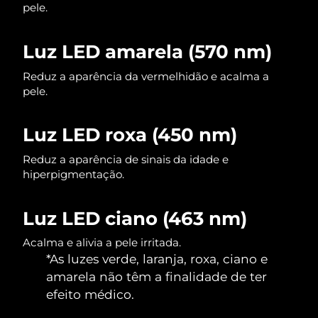
pele.
Singapura
Entrega prevista
8/12/26
Luz LED amarela (570 nm)
Eslováquia
Entrega prevista
8/10/26
Reduz a aparência da vermelhidão e acalma a
pele.
Eslovênia
Entrega prevista
8/10/26
África do Sul
Entrega prevista
8/18/26
Luz LED roxa (450 nm)
Coreia do Sul
Reduz a aparência de sinais da idade e
Entrega prevista
8/12/26
hiperpigmentação.
Espanha
Entrega prevista
8/10/26
Luz LED ciano (463 nm)
Suécia
Entrega prevista
8/10/26
Acalma e alivia a pele irritada.
*As luzes verde, laranja, roxa, ciano e
Suíça
Entrega prevista
8/10/26
amarela não têm a finalidade de ter
Taiwan
efeito médico.
Entrega prevista
8/15/26