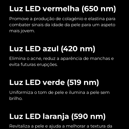
Omã
Entrega prevista
8/13/26
Luz LED vermelha (650 nm)
Filipinas
Entrega prevista
8/13/26
Promove a produção de colagénio e elastina para
combater sinais da idade da pele para um aspeto
mais jovem.
Polônia
Entrega prevista
8/11/26
Portugal
Entrega prevista
8/10/26
Luz LED azul (420 nm)
Porto Rico
Elimina o acne, reduz a aparência de manchas e
Entrega prevista
8/12/26
evita futuras erupções.
Catar
Entrega prevista
8/11/26
Luz LED verde (519 nm)
Reunião
Entrega prevista
8/15/26
Uniformiza o tom de pele e ilumina a pele sem
brilho.
Romênia
Entrega prevista
8/10/26
Rússia
Entrega prevista
8/18/26
Luz LED laranja (590 nm)
Arábia Saudita
Revitaliza a pele e ajuda a melhorar a textura da
Entrega prevista
8/11/26