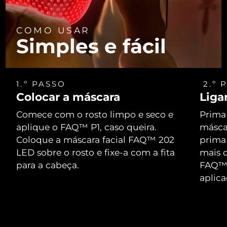
COMO USAR
Simples e fácil
1.º PASSO
2.º 
Colocar a máscara
Liga
Comece com o rosto limpo e seco e
Prima 
aplique o FAQ™ P1, caso queira.
máscar
Coloque a máscara facial FAQ™ 202
prima
LED sobre o rosto e fixe-a com a fita
mais d
para a cabeça.
FAQ™ 
aplic