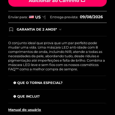
Adicionar ao Carrinho
09/08/2026
US
Enviar para:
Entrega prevista:
GARANTIA DE 2 ANOS*
Ao efetuar seu pedido hoje, você tem direito a
cobertura completa da Garantia FOREO. Isso
significa que se você tiver qualquer problema até
O conjunto ideal que prova que um par perfeito pode
2 anos após a compra, a FOREO substituirá seu
mudar uma vida. Uma máscara LED anti-idade com 8
produto gratuitamente.*exceto pelo Luna FOFO
comprimentos de onda, incluindo NIR, atende a todas as
e Luna Play plus cuja garantia é de 90 dias.
necessidades da pele, abordando tudo, desde rídulas e
pigmentação até imperfeições e falta de brilho. Combina a
máscara LED leve e sem fios com os nossos cosméticos
FAQ™ como a melhor compra de sempre.
O QUE O TORNA ESPECIAL?
Clinicamente testado para reduzir as rugas em 32% em
apenas 2 semanas.
O QUE INCLUI?
Clinicamente testado para melhorar a firmeza e a
Máscara LED facial de silicone FAQ™ 202
elasticidade da pele em apenas 2 semanas.
Manual do usuário
FAQ™ Red Light Peptide Serum
Reduz o acne em 48% e o sebo em 18% em apenas 2