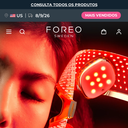
Pular
CONSULTA TODOS OS PRODUTOS
para
o
conteúdo
principal
US
8/9/26
MAIS VENDIDOS
NOVIDADE
Entrar
Idioma
BREAKING NEWS
Perfil de usuário
English
Deutsch
Español
Meus aparelhos
FAQ™ Pure Beauty-Tech Elixir
Français
Italiano
Português
Meus pedidos
Polski
Svenska
Русский
Türkçe
简体中文
繁體中文
Meus endereços
issa™ Teeth Whitening Set
As minhas subscrições