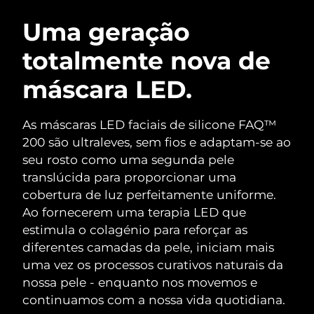
ROTINA DE BELEZA SUECA
Áustria
Entrega prevista
8/8/26
Uma geração
totalmente nova de
Barein
Entrega prevista
8/9/26
máscara LED.
Limpeza facial
Lifting facial
Bélgica
Entrega prevista
8/8/26
LUNA™ 4 kit
BEAR™ 2 kit
Bermudas
Entrega prevista
8/14/26
As máscaras LED faciais de silicone FAQ™
Anti-aging massage
Microcurrent toning
200 são ultraleves, sem fios e adaptam-se ao
Bósnia e
seu rosto como uma segunda pele
Entrega prevista
8/11/26
Hidratação
Cuidado oral
Herzegovina
translúcida para proporcionar uma
LUNA™ 4 Plus
BEAR™ 2 go
UFO™ 3 kit
issa™ 4
cobertura de luz perfeitamente uniforme.
Massage, LED heating
Microcurrent toning on-the-go
Brunei
Entrega prevista
8/13/26
TRATAMENTO ANTIENVELHECIMENTO
Ao fornecerem uma terapia LED que
Deep facial hydration
Hybrid silicone sonic toothbrush
FAQ™
estimula o colagénio para reforçar as
Bulgária
Entrega prevista
8/8/26
diferentes camadas da pele, iniciam mais
LUNA™ 4 Men
BEAR™ 2 eyes & lips
UFO™ 3 LED
NEW
issa™ 4 plus
uma vez os processos curativos naturais da
Canadá
For men, anti-aging massage
Microcurrent line smoothing device
Entrega prevista
8/12/26
Near-infrared and red light therapy
nossa pele - enquanto nos movemos e
Smart hybrid silicone sonic toothbrush
device
continuamos com a nossa vida quotidiana.
Chile
Entrega prevista
8/12/26
Antienvelhecimento
Tratamentos LED