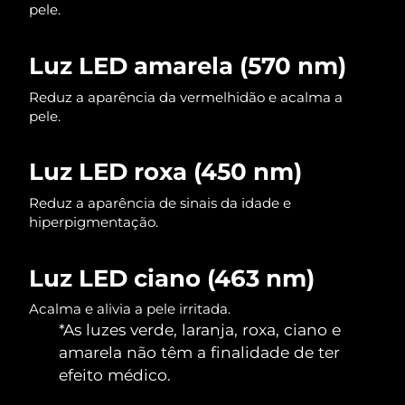
pele.
Singapura
Entrega prevista
8/10/26
Luz LED amarela (570 nm)
Eslováquia
Entrega prevista
8/8/26
Reduz a aparência da vermelhidão e acalma a
pele.
Eslovênia
Entrega prevista
8/8/26
África do Sul
Entrega prevista
8/16/26
Luz LED roxa (450 nm)
Coreia do Sul
Reduz a aparência de sinais da idade e
Entrega prevista
8/10/26
hiperpigmentação.
Espanha
Entrega prevista
8/8/26
Luz LED ciano (463 nm)
Suécia
Entrega prevista
8/8/26
Acalma e alivia a pele irritada.
*As luzes verde, laranja, roxa, ciano e
Suíça
Entrega prevista
8/8/26
amarela não têm a finalidade de ter
Taiwan
efeito médico.
Entrega prevista
8/13/26