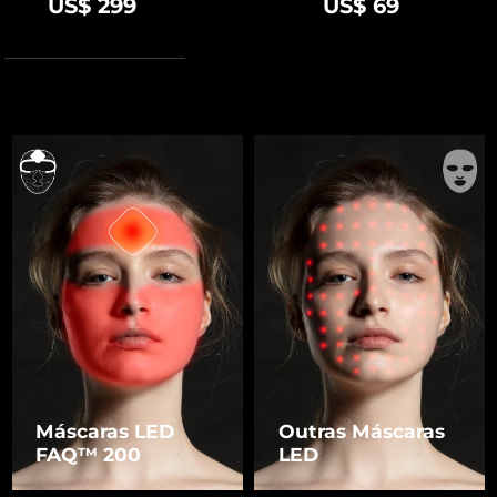
US$ 299
US$ 69
Máscaras LED
Outras Máscaras
FAQ™ 200
LED