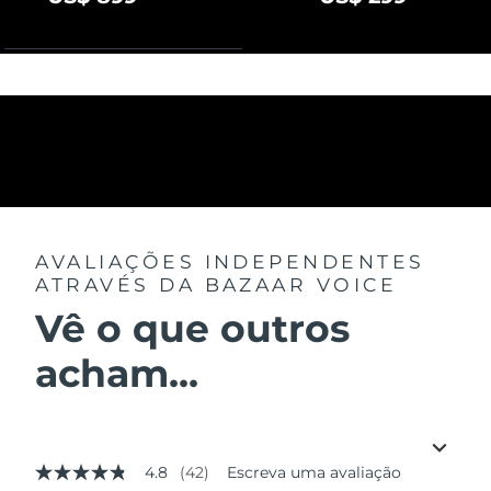
AVALIAÇÕES INDEPENDENTES
ATRAVÉS DA BAZAAR VOICE
Vê o que outros
acham...
4.8
(42)
Escreva uma avaliação
4.8