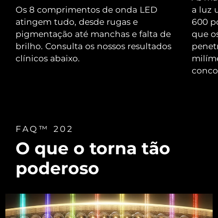
Serum
issa™ Teeth Whitening Gel
Os 8 comprimentos de onda LED
a luz
Advanced pore care essentials
For healthy hair
18% PAP
atingem tudo, desde rugas e
600 p
Israel
Entrega prevista
8/12/26
Cosméticos
Homens
pigmentação até manchas e falta de
que o
Itália
brilho. Consulta os nossos resultados
Entrega prevista
8/8/26
penet
clínicos abaixo.
milíme
Japão
Entrega prevista
8/11/26
conco
Comprar todos
Jersey
Entrega prevista
8/13/26
Cazaquistão
Entrega prevista
8/10/26
FOREO APP
FAQ™ 202
Kuwait
Entrega prevista
8/8/26
O que o torna tão
SOBRE
Letônia
Entrega prevista
8/8/26
poderoso
Líbano
Entrega prevista
8/9/26
Lituânia
Entrega prevista
8/8/26