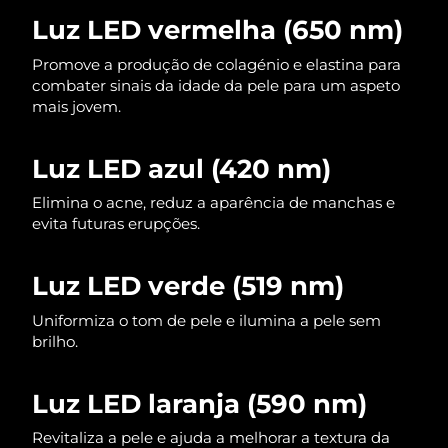
Omã
Entrega prevista
8/11/26
Luz LED vermelha (650 nm)
Filipinas
Entrega prevista
8/11/26
Promove a produção de colagénio e elastina para
combater sinais da idade da pele para um aspeto
mais jovem.
Polônia
Entrega prevista
8/9/26
Portugal
Entrega prevista
8/8/26
Luz LED azul (420 nm)
Porto Rico
Elimina o acne, reduz a aparência de manchas e
Entrega prevista
8/10/26
evita futuras erupções.
Catar
Entrega prevista
8/9/26
Luz LED verde (519 nm)
Reunião
Entrega prevista
8/13/26
Uniformiza o tom de pele e ilumina a pele sem
brilho.
Romênia
Entrega prevista
8/8/26
Rússia
Entrega prevista
8/16/26
Luz LED laranja (590 nm)
Arábia Saudita
Revitaliza a pele e ajuda a melhorar a textura da
Entrega prevista
8/9/26