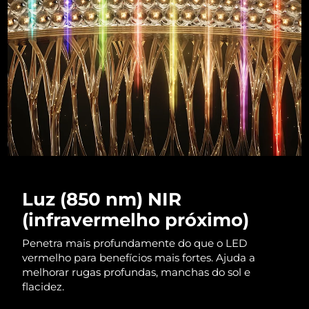
Luxemburgo
Entrega prevista
8/8/26
Macau, RAE da
Entrega prevista
8/10/26
China
Malásia
Entrega prevista
8/11/26
Malta
Entrega prevista
8/8/26
México
Entrega prevista
8/12/26
Mônaco
Entrega prevista
8/9/26
Luz (850 nm) NIR
(infravermelho próximo)
Países Baixos
Entrega prevista
8/8/26
Penetra mais profundamente do que o LED
Nova Zelândia
Entrega prevista
8/8/26
vermelho para benefícios mais fortes. Ajuda a
melhorar rugas profundas, manchas do sol e
Noruega
flacidez.
Entrega prevista
8/8/26