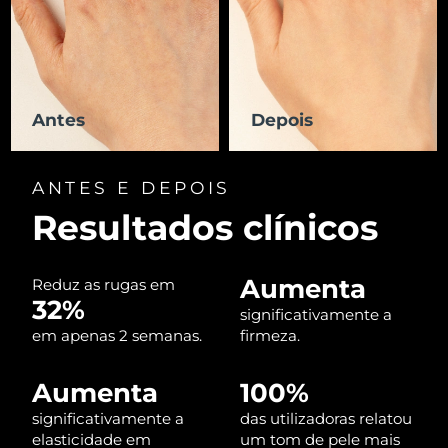
Luxemburgo
Entrega prevista
8/10/26
Macau, RAE da
Entrega prevista
8/12/26
China
Antes
Depois
Malásia
Entrega prevista
8/13/26
Malta
Entrega prevista
8/10/26
ANTES E DEPOIS
Resultados clínicos
México
Entrega prevista
8/14/26
Mônaco
Entrega prevista
8/11/26
Aumenta
Reduz as rugas em
32%
significativamente a
Países Baixos
Entrega prevista
8/10/26
em apenas 2 semanas.
firmeza.
Nova Zelândia
Entrega prevista
8/10/26
Aumenta
100%
Noruega
Entrega prevista
8/10/26
significativamente a
das utilizadoras relatou
elasticidade em
um tom de pele mais