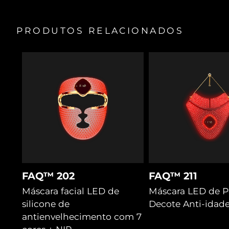
O primer 90 % natural desliza sem puxar — suave para a
pele delicada e fina das mãos.
PRODUTOS RELACIONADOS
FAQ™ 202
FAQ™ 211
Máscara facial LED de
Máscara LED de P
silicone de
Decote Anti-idad
antienvelhecimento com 7