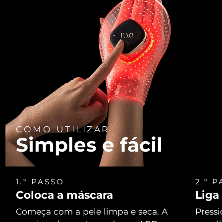
COMO UTILIZAR
Simples e fácil
1.º PASSO
2.º 
Coloca a máscara
Liga
Começa com a pele limpa e seca. A
Pressi