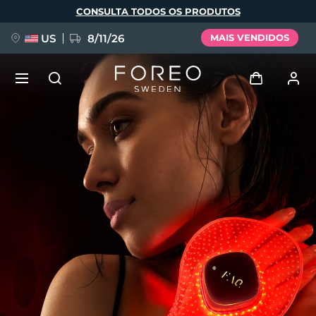
Pular
CONSULTA TODOS OS PRODUTOS
para
o
conteúdo
principal
US
8/11/26
MAIS VENDIDOS
NOVIDADE
Entrar
Idioma
BREAKING NEWS
Perfil de usuário
English
Deutsch
Español
Meus aparelhos
FAQ™ Pure Beauty-Tech Elixir
Français
Italiano
Português
Meus pedidos
Polski
Svenska
Русский
Türkçe
简体中文
繁體中文
Meus endereços
issa™ Teeth Whitening Set
As minhas subscrições