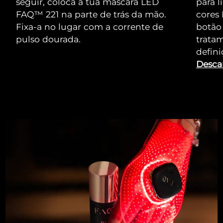
seguir, coloca a tua máscara LED
para l
FAQ™ 221 na parte de trás da mão.
cores
Fixa-a no lugar com a corrente de
botão
pulso dourada.
trata
defin
Desca