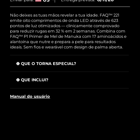
Tailândia
Entrega prevista
8/14/26
Não deixes as tuas mãos revelar a tua idade. FAQ™ 221
Turquia
Entrega prevista
8/11/26
emite oito comprimentos de onda LED através de 623
pontos de luz otimizados — clinicamente comprovado
para reduzir rugas em 32 % em 2 semanas. Combina com
Emirados Árabes
FAQ™ P1 Primer de Mel de Manuka com 17 aminoácidos e
Entrega prevista
8/11/26
Unidos
alantoína que nutre e prepara a pele para resultados
ideais. Sem fios e wearável com design de palma aberta.
Reino Unido
Entrega prevista
8/10/26
O QUE O TORNA ESPECIAL?
Estados Unidos
Entrega prevista
8/11/26
O NIR penetra mais fundo que o LED vermelho:
melhora linhas, manchas e flacidez por dentro.
O QUE INCLUI?
Uzbequistão
Entrega prevista
8/15/26
Conectado à app com tratamentos pré-programados
FAQ™ 221
ou cria os teus para preocupações específicas.
Manual do usuário
Vietnã
Entrega prevista
8/16/26
FAQ™ P1
A corrente dourada mantém a máscara segura; o
silicone flexi molda-se como uma segunda pele.
Cabo de carregamento USB
Amarelo e ciano acalmam vermelhidões; roxo e laranja
Guia de início rápido
combatem manchas e textura irregular.
Manual de utilizador
O Mel de Manuka da Nova Zelândia suaviza e
condiciona a pele antes de cada sessão LED.