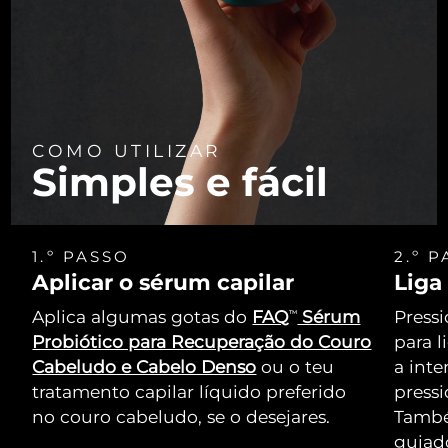
COMO UTILIZAR
Simples e fácil
1.º PASSO
2.º 
Aplicar o sérum capilar
Liga
Aplica algumas gotas do
FAQ
Sérum
Pressi
TM
Probiótico para Recuperação do Couro
para l
Cabeludo e Cabelo Denso
ou o teu
a int
tratamento capilar líquido preferido
press
no couro cabeludo, se o desejares.
També
guiado