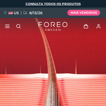
Pular
CONSULTA TODOS OS PRODUTOS
para
o
conteúdo
principal
US
8/13/26
MAIS VENDIDOS
NOVIDADE
Entrar
Idioma
BREAKING NEWS
Perfil de usuário
English
Deutsch
Español
Meus aparelhos
FAQ™ Pure Beauty-Tech Elixir
Français
Italiano
Português
Meus pedidos
Polski
Svenska
Русский
Türkçe
简体中文
繁體中文
Meus endereços
issa™ Teeth Whitening Set
As minhas subscrições