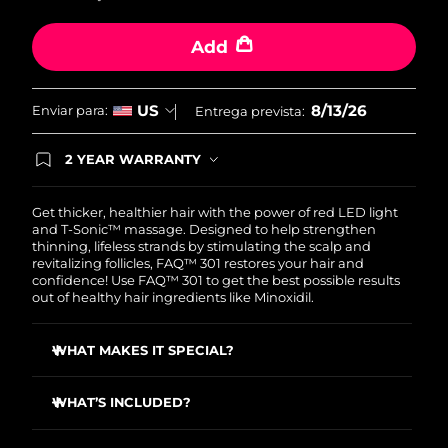
Omã
Entrega prevista
15/8/26
Add
Filipinas
Entrega prevista
15/8/26
Polônia
8/13/26
Entrega prevista
13/8/26
US
Enviar para:
Entrega prevista:
Portugal
Entrega prevista
12/8/26
2 YEAR WARRANTY
Ordering today registers you for full FOREO
warranty coverage. This means if you experience
Porto Rico
Entrega prevista
14/8/26
issues within 2-year of purchase, FOREO will
Get thicker, healthier hair with the power of red LED light
replace your product free of charge.
and T-Sonic™ massage. Designed to help strengthen
thinning, lifeless strands by stimulating the scalp and
Catar
Entrega prevista
13/8/26
revitalizing follicles, FAQ™ 301 restores your hair and
confidence! Use FAQ™ 301 to get the best possible results
Reunião
out of healthy hair ingredients like Minoxidil.
Entrega prevista
17/8/26
Romênia
Entrega prevista
12/8/26
WHAT MAKES IT SPECIAL?
20 red LED lights (650nm) stimulate hair follicles and
Rússia
Entrega prevista
20/8/26
strengthen hair to prevent hair loss.
WHAT’S INCLUDED?
T-Sonic™ massage helps oxygen & essential nutrients
Arábia Saudita
FAQ™ 301
Entrega prevista
13/8/26
reach the hair follicle - improving both scalp & hair