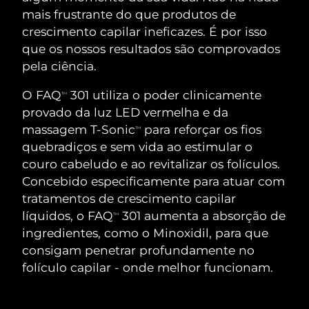
ROTINA DE BELEZA SUECA
mais frustrante do que produtos de
Áustria
Entrega prevista
12/8/26
crescimento capilar ineficazes. É por isso
que os nossos resultados são comprovados
Barein
Entrega prevista
13/8/26
pela ciência.
Limpeza facial
Lifting facial
Bélgica
Entrega prevista
12/8/26
O FAQ
301 utiliza o poder clinicamente
TM
LUNA™ 4 kit
BEAR™ 2 kit
provado da luz LED vermelha e da
Bermudas
Entrega prevista
18/8/26
Anti-aging massage
Microcurrent toning
massagem T-Sonic
para reforçar os fios
TM
quebradiços e sem vida ao estimular o
Bósnia e
Entrega prevista
15/8/26
couro cabeludo e ao revitalizar os folículos.
Hidratação
Cuidado oral
Herzegovina
LUNA™ 4 Plus
BEAR™ 2 go
Concebido especificamente para atuar com
UFO™ 3 kit
issa™ 4
Massage, LED heating
Microcurrent toning on-the-go
tratamentos de crescimento capilar
Brunei
Entrega prevista
17/8/26
TRATAMENTO ANTIENVELHECIMENTO
Deep facial hydration
Hybrid silicone sonic toothbrush
líquidos, o FAQ
301 aumenta a absorção de
TM
FAQ™
Bulgária
Entrega prevista
12/8/26
ingredientes, como o Minoxidil, para que
LUNA™ 4 Men
BEAR™ 2 eyes & lips
consigam penetrar profundamente no
UFO™ 3 LED
NEW
issa™ 4 plus
Canadá
For men, anti-aging massage
Microcurrent line smoothing device
Entrega prevista
16/8/26
folículo capilar - onde melhor funcionam.
Near-infrared and red light therapy
Smart hybrid silicone sonic toothbrush
device
Chile
Entrega prevista
16/8/26
Antienvelhecimento
Tratamentos LED