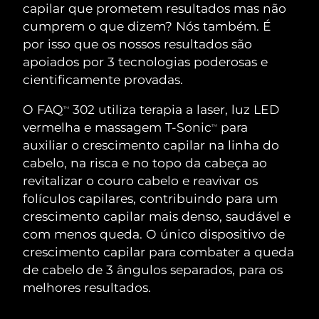
ROTINA DE BELEZA SUECA
capilar que prometem resultados mas não
Áustria
Entrega prevista
8/12/26
cumprem o que dizem? Nós também. É
por isso que os nossos resultados são
Barein
Entrega prevista
8/13/26
apoiados por 3 tecnologias poderosas e
cientificamente provadas.
Limpeza facial
Lifting facial
Bélgica
Entrega prevista
8/12/26
O FAQ
302 utiliza terapia a laser, luz LED
LUNA™ 4 kit
BEAR™ 2 kit
TM
Bermudas
Entrega prevista
8/18/26
vermelha e massagem T-Sonic
para
Anti-aging massage
Microcurrent toning
TM
auxiliar o crescimento capilar na linha do
Bósnia e
cabelo, na risca e no topo da cabeça ao
Entrega prevista
8/15/26
Hidratação
Cuidado oral
Herzegovina
revitalizar o couro cabelo e reavivar os
LUNA™ 4 Plus
BEAR™ 2 go
UFO™ 3 kit
issa™ 4
folículos capilares, contribuindo para um
Massage, LED heating
Microcurrent toning on-the-go
Brunei
Entrega prevista
8/17/26
TRATAMENTO ANTIENVELHECIMENTO
crescimento capilar mais denso, saudável e
Deep facial hydration
Hybrid silicone sonic toothbrush
FAQ™
com menos queda. O único dispositivo de
Bulgária
Entrega prevista
8/12/26
crescimento capilar para combater a queda
LUNA™ 4 Men
BEAR™ 2 eyes & lips
UFO™ 3 LED
NEW
issa™ 4 plus
de cabelo de 3 ângulos separados, para os
Canadá
For men, anti-aging massage
Microcurrent line smoothing device
Entrega prevista
8/16/26
Near-infrared and red light therapy
melhores resultados.
Smart hybrid silicone sonic toothbrush
device
Chile
Entrega prevista
8/16/26
Antienvelhecimento
Tratamentos LED