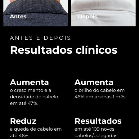
Luxemburgo
Entrega prevista
8/12/26
Antes
Depois
Macau, RAE da
Entrega prevista
8/14/26
China
ANTES E DEPOIS
Malásia
Entrega prevista
8/15/26
Resultados clínicos
Malta
Entrega prevista
8/12/26
México
Entrega prevista
8/16/26
Aumenta
Aumenta
Mônaco
Entrega prevista
8/13/26
o crescimento e a
o brilho do cabelo em
densidade do cabelo
46% em apenas 1 mês.
Países Baixos
Entrega prevista
8/12/26
em até 47%.
Nova Zelândia
Entrega prevista
8/12/26
Reduz
Resultados
a queda de cabelo em
em até 109 novos
Noruega
Entrega prevista
8/12/26
até 46%.
cabelos/polegadas