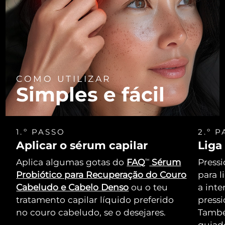
COMO UTILIZAR
Simples e fácil
1.º PASSO
2.º 
Aplicar o sérum capilar
Liga
Aplica algumas gotas do
FAQ
Sérum
Pressi
TM
Probiótico para Recuperação do Couro
para l
Cabeludo e Cabelo Denso
ou o teu
a int
tratamento capilar líquido preferido
press
no couro cabeludo, se o desejares.
També
guiado