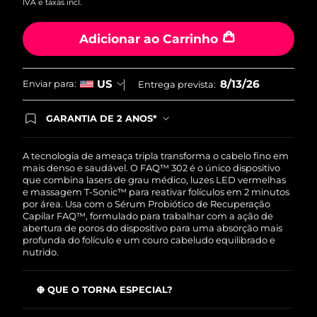
IVA e taxas incl.
Tailândia
Entrega prevista
8/16/26
Adicionar ao Carrinho
Turquia
Entrega prevista
8/13/26
Emirados Árabes
Entrega prevista
8/13/26
8/13/26
US
Enviar para:
Entrega prevista:
Unidos
GARANTIA DE 2 ANOS*
Reino Unido
Entrega prevista
8/12/26
Ao efetuar seu pedido hoje, você tem direito a
cobertura completa da Garantia FOREO. Isso
significa que se você tiver qualquer problema até
Estados Unidos
A tecnologia de ameaça tripla transforma o cabelo fino em
Entrega prevista
8/13/26
2 anos após a compra, a FOREO substituirá seu
mais denso e saudável. O FAQ™ 302 é o único dispositivo
produto gratuitamente.*exceto pelo Luna FOFO
que combina lasers de grau médico, luzes LED vermelhas
Uzbequistão
Entrega prevista
8/17/26
e Luna Play plus cuja garantia é de 90 dias.
e massagem T-Sonic™ para reativar folículos em 2 minutos
por área. Usa com o Sérum Probiótico de Recuperação
Capilar FAQ™, formulado para trabalhar com a ação de
Vietnã
Entrega prevista
8/18/26
abertura de poros do dispositivo para uma absorção mais
profunda do folículo e um couro cabeludo equilibrado e
nutrido.
O QUE O TORNA ESPECIAL?
O laser de baixo nível reativa folículos dormentes com