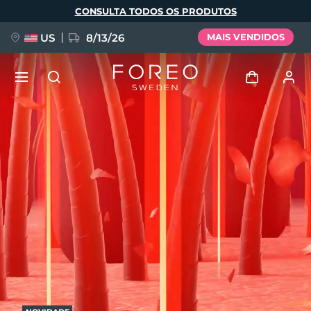
Pular
CONSULTA TODOS OS PRODUTOS
para
o
conteúdo
principal
US
8/13/26
MAIS VENDIDOS
NOVIDADE
Entrar
Idioma
BREAKING NEWS
Perfil de usuário
English
Deutsch
Español
Meus aparelhos
FAQ™ Pure Beauty-Tech Elixir
Français
Italiano
Português
Meus pedidos
Polski
Svenska
Русский
Türkçe
简体中文
繁體中文
Meus endereços
issa™ Teeth Whitening Set
As minhas subscrições