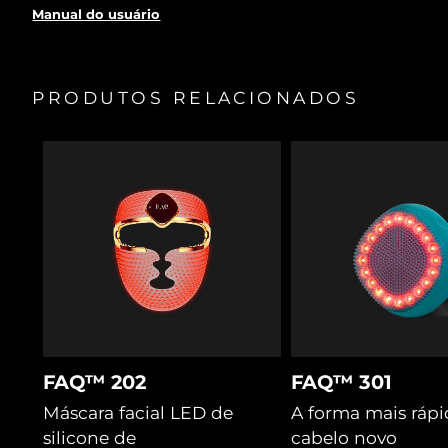
uma taxa de sucesso de mais de 80%.
Manual do usuário
Dilata temporariamente os poros para os tratamentos
serem absorvidos profundamente nos folículos.
As cerdas separam o cabelo e soltam os resíduos para o
PRODUTOS RELACIONADOS
laser e a luz LED alcançarem os folículos.
A massagem T-Sonic™ estimula o fluxo sanguíneo,
fornecendo oxigénio e nutrientes aos folículos.
O trevo-violeta bloqueia a hormona DHT, e os
probióticos equilibram o microbioma e a hidratação.
A cica melhora a microcirculação para mais nutrientes e
acalma a raiz para um crescimento saudável.
FAQ™ 202
FAQ™ 301
Máscara facial LED de
A forma mais rápi
silicone de
cabelo novo