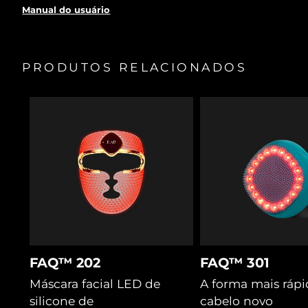
uma taxa de sucesso de mais de 80%.
Manual do usuário
Dilata temporariamente os poros para os tratamentos
serem absorvidos profundamente nos folículos.
As cerdas separam o cabelo e soltam os resíduos para o
PRODUTOS RELACIONADOS
laser e a luz LED alcançarem os folículos.
A massagem T-Sonic™ estimula o fluxo sanguíneo,
fornecendo oxigénio e nutrientes aos folículos.
O trevo-violeta bloqueia a hormona DHT, e os
probióticos equilibram o microbioma e a hidratação.
A cica melhora a microcirculação para mais nutrientes e
acalma a raiz para um crescimento saudável.
FAQ™ 202
FAQ™ 301
Máscara facial LED de
A forma mais rápi
silicone de
cabelo novo