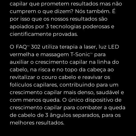
ROTINA DE BELEZA SUECA
capilar que prometem resultados mas não
Áustria
Entrega prevista
8/10/26
cumprem o que dizem? Nós também. É
por isso que os nossos resultados são
Barein
Entrega prevista
8/11/26
apoiados por 3 tecnologias poderosas e
cientificamente provadas.
Limpeza facial
Lifting facial
Bélgica
Entrega prevista
8/10/26
O FAQ
302 utiliza terapia a laser, luz LED
LUNA™ 4 kit
BEAR™ 2 kit
TM
Bermudas
Entrega prevista
8/16/26
vermelha e massagem T-Sonic
para
Anti-aging massage
Microcurrent toning
TM
auxiliar o crescimento capilar na linha do
Bósnia e
cabelo, na risca e no topo da cabeça ao
Entrega prevista
8/13/26
Hidratação
Cuidado oral
Herzegovina
revitalizar o couro cabelo e reavivar os
LUNA™ 4 Plus
BEAR™ 2 go
UFO™ 3 kit
issa™ 4
folículos capilares, contribuindo para um
Massage, LED heating
Microcurrent toning on-the-go
Brunei
Entrega prevista
8/15/26
TRATAMENTO ANTIENVELHECIMENTO
crescimento capilar mais denso, saudável e
Deep facial hydration
Hybrid silicone sonic toothbrush
FAQ™
com menos queda. O único dispositivo de
Bulgária
Entrega prevista
8/10/26
crescimento capilar para combater a queda
LUNA™ 4 Men
BEAR™ 2 eyes & lips
UFO™ 3 LED
NEW
issa™ 4 plus
de cabelo de 3 ângulos separados, para os
Canadá
For men, anti-aging massage
Microcurrent line smoothing device
Entrega prevista
8/14/26
Near-infrared and red light therapy
melhores resultados.
Smart hybrid silicone sonic toothbrush
device
Chile
Entrega prevista
8/14/26
Antienvelhecimento
Tratamentos LED