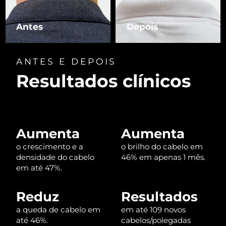
Luxemburgo
Entrega prevista
8/10/26
Antes
Depois
Macau, RAE da
Entrega prevista
8/12/26
China
ANTES E DEPOIS
Malásia
Entrega prevista
8/13/26
Resultados clínicos
Malta
Entrega prevista
8/10/26
México
Entrega prevista
8/14/26
Aumenta
Aumenta
Mônaco
Entrega prevista
8/11/26
o crescimento e a
o brilho do cabelo em
densidade do cabelo
46% em apenas 1 mês.
Países Baixos
Entrega prevista
8/10/26
em até 47%.
Nova Zelândia
Entrega prevista
8/10/26
Reduz
Resultados
a queda de cabelo em
em até 109 novos
Noruega
Entrega prevista
8/10/26
até 46%.
cabelos/polegadas