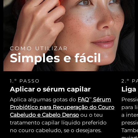
COMO UTILIZAR
Simples e fácil
1.º PASSO
2.º 
Aplicar o sérum capilar
Liga
Aplica algumas gotas do
FAQ
Sérum
Pressi
TM
Probiótico para Recuperação do Couro
para l
Cabeludo e Cabelo Denso
ou o teu
a int
tratamento capilar líquido preferido
press
no couro cabeludo, se o desejares.
També
guiado