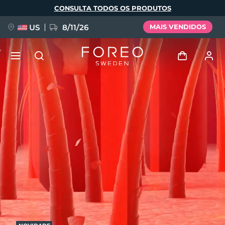
Pular
CONSULTA TODOS OS PRODUTOS
para
o
conteúdo
principal
US
8/11/26
MAIS VENDIDOS
NOVIDADE
Entrar
Idioma
BREAKING NEWS
Perfil de usuário
English
Deutsch
Español
Meus aparelhos
FAQ™ Pure Beauty-Tech Elixir
Français
Italiano
Português
Meus pedidos
Polski
Svenska
Русский
Türkçe
简体中文
繁體中文
Meus endereços
issa™ Teeth Whitening Set
As minhas subscrições