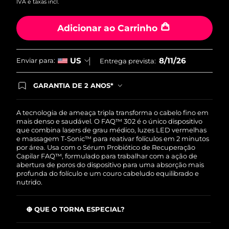
IVA e taxas incl.
Tailândia
Entrega prevista
8/14/26
Adicionar ao Carrinho
Turquia
Entrega prevista
8/11/26
Emirados Árabes
Entrega prevista
8/11/26
8/11/26
US
Enviar para:
Entrega prevista:
Unidos
GARANTIA DE 2 ANOS*
Reino Unido
Entrega prevista
8/10/26
Ao efetuar seu pedido hoje, você tem direito a
cobertura completa da Garantia FOREO. Isso
significa que se você tiver qualquer problema até
Estados Unidos
A tecnologia de ameaça tripla transforma o cabelo fino em
Entrega prevista
8/11/26
2 anos após a compra, a FOREO substituirá seu
mais denso e saudável. O FAQ™ 302 é o único dispositivo
produto gratuitamente.*exceto pelo Luna FOFO
que combina lasers de grau médico, luzes LED vermelhas
Uzbequistão
Entrega prevista
8/15/26
e Luna Play plus cuja garantia é de 90 dias.
e massagem T-Sonic™ para reativar folículos em 2 minutos
por área. Usa com o Sérum Probiótico de Recuperação
Capilar FAQ™, formulado para trabalhar com a ação de
Vietnã
Entrega prevista
8/16/26
abertura de poros do dispositivo para uma absorção mais
profunda do folículo e um couro cabeludo equilibrado e
nutrido.
O QUE O TORNA ESPECIAL?
O laser de baixo nível reativa folículos dormentes com