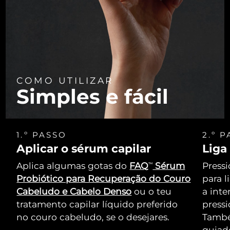
COMO UTILIZAR
Simples e fácil
1.º PASSO
2.º 
Aplicar o sérum capilar
Liga
Aplica algumas gotas do
FAQ
Sérum
Pressi
TM
Probiótico para Recuperação do Couro
para l
Cabeludo e Cabelo Denso
ou o teu
a int
tratamento capilar líquido preferido
press
no couro cabeludo, se o desejares.
També
guiado