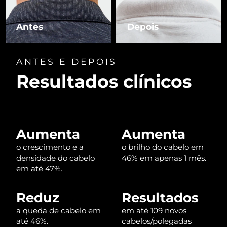
Luxemburgo
Entrega prevista
10/08/2026
Antes
Depois
Macau, RAE da
Entrega prevista
12/08/2026
China
ANTES E DEPOIS
Malásia
Entrega prevista
13/08/2026
Resultados clínicos
Malta
Entrega prevista
10/08/2026
México
Entrega prevista
14/08/2026
Aumenta
Aumenta
Mônaco
Entrega prevista
11/08/2026
o crescimento e a
o brilho do cabelo em
densidade do cabelo
46% em apenas 1 mês.
Países Baixos
Entrega prevista
10/08/2026
em até 47%.
Nova Zelândia
Entrega prevista
10/08/2026
Reduz
Resultados
a queda de cabelo em
em até 109 novos
Noruega
Entrega prevista
10/08/2026
até 46%.
cabelos/polegadas