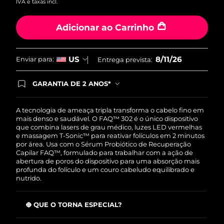
IVA e taxas incl.
Tailândia
Entrega prevista
14/08/2026
Adicionar ao Carrinho
Turquia
Entrega prevista
11/08/2026
Emirados Árabes
Entrega prevista
11/08/2026
8/11/26
US
Enviar para:
Entrega prevista:
Unidos
GARANTIA DE 2 ANOS*
Reino Unido
Entrega prevista
10/08/2026
Ao efetuar seu pedido hoje, você tem direito a
cobertura completa da Garantia FOREO. Isso
significa que se você tiver qualquer problema até
Estados Unidos
A tecnologia de ameaça tripla transforma o cabelo fino em
Entrega prevista
11/08/2026
2 anos após a compra, a FOREO substituirá seu
mais denso e saudável. O FAQ™ 302 é o único dispositivo
produto gratuitamente.*exceto pelo Luna FOFO
que combina lasers de grau médico, luzes LED vermelhas
Uzbequistão
Entrega prevista
15/08/2026
e Luna Play plus cuja garantia é de 90 dias.
e massagem T-Sonic™ para reativar folículos em 2 minutos
por área. Usa com o Sérum Probiótico de Recuperação
Capilar FAQ™, formulado para trabalhar com a ação de
Vietnã
Entrega prevista
16/08/2026
abertura de poros do dispositivo para uma absorção mais
profunda do folículo e um couro cabeludo equilibrado e
nutrido.
O QUE O TORNA ESPECIAL?
O laser de baixo nível reativa folículos dormentes com