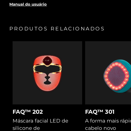
uma taxa de sucesso de mais de 80%.
Manual do usuário
Dilata temporariamente os poros para os tratamentos
serem absorvidos profundamente nos folículos.
As cerdas separam o cabelo e soltam os resíduos para o
PRODUTOS RELACIONADOS
laser e a luz LED alcançarem os folículos.
A massagem T-Sonic™ estimula o fluxo sanguíneo,
fornecendo oxigénio e nutrientes aos folículos.
O trevo-violeta bloqueia a hormona DHT, e os
probióticos equilibram o microbioma e a hidratação.
A cica melhora a microcirculação para mais nutrientes e
acalma a raiz para um crescimento saudável.
FAQ™ 202
FAQ™ 301
Máscara facial LED de
A forma mais rápi
silicone de
cabelo novo