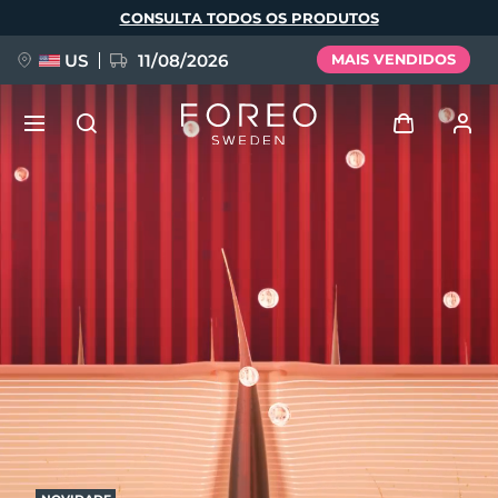
Pular
CONSULTA TODOS OS PRODUTOS
para
o
conteúdo
principal
US
11/08/2026
MAIS VENDIDOS
NOVIDADE
Entrar
Idioma
BREAKING NEWS
Perfil de usuário
English
Deutsch
Español
Meus aparelhos
FAQ™ Pure Beauty-Tech Elixir
Français
Italiano
Português
Meus pedidos
Polski
Svenska
Русский
Türkçe
简体中文
繁體中文
Meus endereços
issa™ Teeth Whitening Set
As minhas subscrições