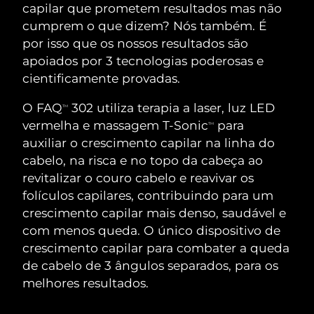
ROTINA DE BELEZA SUECA
capilar que prometem resultados mas não
Áustria
Entrega prevista
10/08/2026
cumprem o que dizem? Nós também. É
por isso que os nossos resultados são
Barein
Entrega prevista
11/08/2026
apoiados por 3 tecnologias poderosas e
cientificamente provadas.
Limpeza facial
Lifting facial
Bélgica
Entrega prevista
10/08/2026
O FAQ
302 utiliza terapia a laser, luz LED
LUNA™ 4 kit
BEAR™ 2 kit
TM
Bermudas
Entrega prevista
16/08/2026
vermelha e massagem T-Sonic
para
Anti-aging massage
Microcurrent toning
TM
auxiliar o crescimento capilar na linha do
Bósnia e
cabelo, na risca e no topo da cabeça ao
Entrega prevista
13/08/2026
Hidratação
Cuidado oral
Herzegovina
revitalizar o couro cabelo e reavivar os
LUNA™ 4 Plus
BEAR™ 2 go
UFO™ 3 kit
issa™ 4
folículos capilares, contribuindo para um
Massage, LED heating
Microcurrent toning on-the-go
Brunei
Entrega prevista
15/08/2026
TRATAMENTO ANTIENVELHECIMENTO
crescimento capilar mais denso, saudável e
Deep facial hydration
Hybrid silicone sonic toothbrush
FAQ™
com menos queda. O único dispositivo de
Bulgária
Entrega prevista
10/08/2026
crescimento capilar para combater a queda
LUNA™ 4 Men
BEAR™ 2 eyes & lips
UFO™ 3 LED
NEW
issa™ 4 plus
de cabelo de 3 ângulos separados, para os
Canadá
For men, anti-aging massage
Microcurrent line smoothing device
Entrega prevista
14/08/2026
Near-infrared and red light therapy
melhores resultados.
Smart hybrid silicone sonic toothbrush
device
Chile
Entrega prevista
14/08/2026
Antienvelhecimento
Tratamentos LED