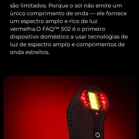
são limitados. Porque o sol não emite um
Singapura
Entrega prevista
8/11/26
único comprimento de onda — ele fornece
um espectro amplo e rico de luz
Eslováquia
Entrega prevista
8/9/26
vermelha.
O FAQ™ 502 é o primeiro
dispositivo doméstico a usar tecnologias de
Eslovênia
Entrega prevista
8/9/26
luz de espectro amplo e comprimentos de
onda estreitos.
África do Sul
Entrega prevista
8/17/26
Coreia do Sul
Entrega prevista
8/11/26
Espanha
Entrega prevista
8/9/26
Suécia
Entrega prevista
8/9/26
Suíça
Entrega prevista
8/9/26
Taiwan
Entrega prevista
8/14/26