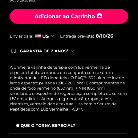
IVA e taxas incl.
Adicionar ao Carrinho
8/10/26
US
Enviar para:
Entrega prevista:
GARANTIA DE 2 ANOS*
Ao efetuar seu pedido hoje, você tem direito a
cobertura completa da Garantia FOREO. Isso
significa que se você tiver qualquer problema até
A primeira varinha de terapia com luz vermelha de
2 anos após a compra, a FOREO substituirá seu
espectro total do mundo em conjunto com o sérum
produto gratuitamente.*exceto pelo Luna FOFO
otimizador de LED derradeiro. O FAQ™ 502 oferece luz de
e Luna Play plus cuja garantia é de 90 dias.
largo espectro pulsada (590-1200 nm) E comprimentos de
onda de foco vermelho (650 nm) + NIR (850 nm),
simulando o espectro de regeneração completo do sol sem
UV prejudiciais. Atinge a pigmentação, rugas, acne,
cicatrizes, vermelhidão e textura. Usa com o Sérum de
Peptídeos com Luz Vermelha FAQ™.
O QUE O TORNA ESPECIAL?
O 1º dispositivo caseiro com tecnologias de largo