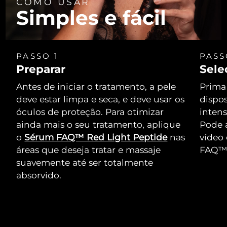
COMO USAR
Simples e fácil
PASSO 1
PASS
Preparar
Sele
Antes de iniciar o tratamento, a pele
Prima 
deve estar limpa e seca, e deve usar os
dispos
óculos de proteção. Para otimizar
intens
ainda mais o seu tratamento, aplique
Pode 
o
Sérum FAQ™ Red Light Peptide
nas
vídeo 
áreas que deseja tratar e massaje
FAQ™ 
suavemente até ser totalmente
absorvido.