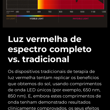
Omã
Entrega prevista
8/12/26
Filipinas
Entrega prevista
8/12/26
Polônia
Entrega prevista
8/10/26
Luz vermelha de
Portugal
Entrega prevista
8/9/26
espectro completo
Porto Rico
Entrega prevista
8/11/26
vs. tradicional
Catar
Entrega prevista
8/10/26
Os dispositivos tradicionais de terapia de
Reunião
Entrega prevista
8/14/26
luz vermelha tentam replicar os benefícios
que obtemos do sol, usando comprimentos
Romênia
Entrega prevista
8/9/26
de onda LED únicos (por exemplo, 650 nm,
850 nm). E, embora estes comprimentos de
Rússia
Entrega prevista
8/17/26
onda tenham demonstrado resultados
Arábia Saudita
Entrega prevista
8/10/26
clinicamente comprovados, os seus efeitos