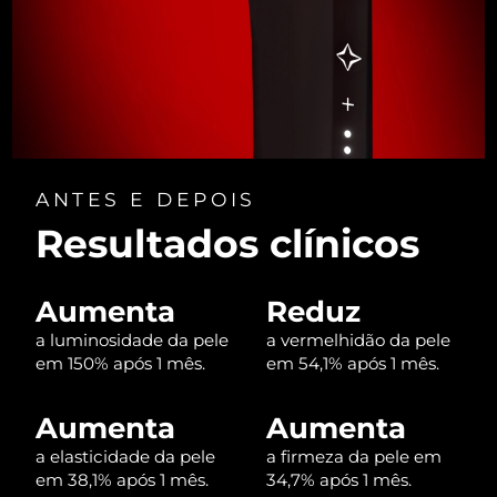
Tailândia
Entrega prevista
8/13/26
Turquia
Entrega prevista
8/10/26
Emirados Árabes
Entrega prevista
8/10/26
Unidos
Reino Unido
Entrega prevista
8/9/26
ANTES E DEPOIS
Resultados clínicos
Estados Unidos
Entrega prevista
8/10/26
Uzbequistão
Entrega prevista
8/14/26
Aumenta
Reduz
a luminosidade da pele
a vermelhidão da pele
Vietnã
Entrega prevista
8/15/26
em 150% após 1 mês.
em 54,1% após 1 mês.
Aumenta
Aumenta
a elasticidade da pele
a firmeza da pele em
em 38,1% após 1 mês.
34,7% após 1 mês.