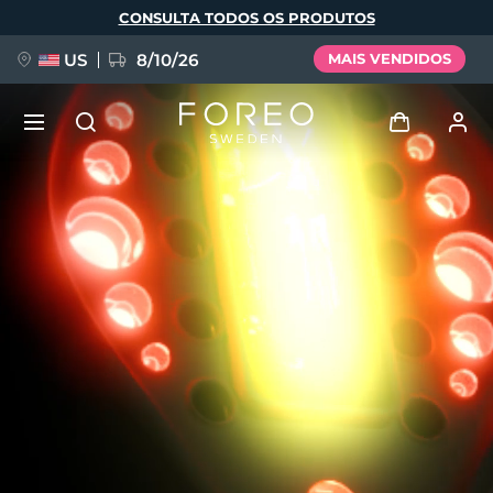
Pular
CONSULTA TODOS OS PRODUTOS
para
o
conteúdo
principal
US
8/10/26
MAIS VENDIDOS
NOVIDADE
Entrar
Idioma
BREAKING NEWS
Perfil de usuário
English
Deutsch
Español
Meus aparelhos
FAQ™ Pure Beauty-Tech Elixir
Français
Italiano
Português
Meus pedidos
Polski
Svenska
Русский
Türkçe
简体中文
繁體中文
Meus endereços
issa™ Teeth Whitening Set
As minhas subscrições