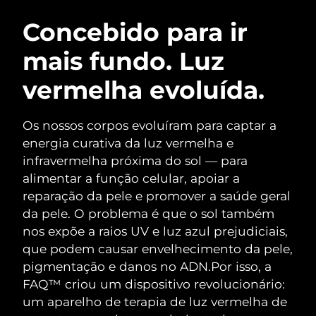
ROTINA DE BELEZA SUECA
Áustria
Entrega prevista
8/9/26
Concebido para ir
mais fundo. Luz
Barein
Entrega prevista
8/10/26
vermelha evoluída.
Limpeza facial
Lifting facial
Bélgica
Entrega prevista
8/9/26
LUNA™ 4 kit
BEAR™ 2 kit
Bermudas
Entrega prevista
8/15/26
Os nossos corpos evoluíram para captar a
Anti-aging massage
Microcurrent toning
energia curativa da luz vermelha e
Bósnia e
infravermelha próxima do sol — para
Entrega prevista
8/12/26
Hidratação
Cuidado oral
Herzegovina
alimentar a função celular, apoiar a
LUNA™ 4 Plus
BEAR™ 2 go
UFO™ 3 kit
issa™ 4
reparação da pele e promover a saúde geral
Massage, LED heating
Microcurrent toning on-the-go
Brunei
Entrega prevista
8/14/26
TRATAMENTO ANTIENVELHECIMENTO
da pele. O problema é que o sol também
Deep facial hydration
Hybrid silicone sonic toothbrush
FAQ™
nos expõe a raios UV e luz azul prejudiciais,
Bulgária
Entrega prevista
8/9/26
que podem causar envelhecimento da pele,
LUNA™ 4 Men
BEAR™ 2 eyes & lips
UFO™ 3 LED
NEW
issa™ 4 plus
pigmentação e danos no ADN.
Por isso, a
Canadá
For men, anti-aging massage
Microcurrent line smoothing device
Entrega prevista
8/13/26
Near-infrared and red light therapy
FAQ™ criou um dispositivo revolucionário:
Smart hybrid silicone sonic toothbrush
device
um aparelho de terapia de luz vermelha de
Chile
Entrega prevista
8/13/26
Antienvelhecimento
Tratamentos LED