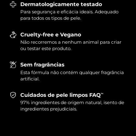
Dermatologicamente testado
Singapura
Entrega prevista
8/11/26
Para segurança e eficácia ideais. Adequado
para todos os tipos de pele.
Eslováquia
Entrega prevista
8/9/26
Cruelty-free e Vegano
Eslovênia
Entrega prevista
8/9/26
Não recorremos a nenhum animal para criar
ou testar este produto.
África do Sul
Entrega prevista
8/17/26
Sem fragrâncias
Coreia do Sul
Entrega prevista
8/11/26
Esta fórmula não contém qualquer fragrância
artificial.
Espanha
Entrega prevista
8/9/26
Cuidados de pele limpos FAQ
TM
Suécia
Entrega prevista
8/9/26
97% ingredientes de origem natural, isento de
ingredientes prejudiciais.
Suíça
Entrega prevista
8/9/26
Taiwan
Entrega prevista
8/14/26