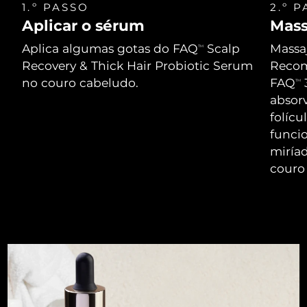
1.º PASSO
2.º 
Aplicar o sérum
Mass
Aplica algumas gotas do FAQ
Scalp
Massa
TM
Recovery & Thick Hair Probiotic Serum
Recom
no couro cabeludo.
FAQ
TM
absor
folícu
funci
miríad
couro