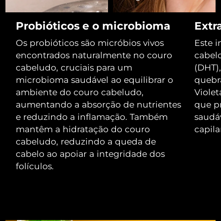
Luxemburgo
Entrega prevista
8/9/26
Probióticos e o microbioma
Extr
Macau, RAE da
Entrega prevista
8/11/26
Os probióticos são micróbios vivos
Este 
China
encontrados naturalmente no couro
cabelo
Malásia
cabeludo, cruciais para um
(DHT)
Entrega prevista
8/12/26
microbioma saudável ao equilibrar o
quebr
Malta
Entrega prevista
8/9/26
ambiente do couro cabeludo,
Violet
aumentando a absorção de nutrientes
que p
México
Entrega prevista
8/13/26
e reduzindo a inflamação. Também
saudá
mantêm a hidratação do couro
capila
Mônaco
Entrega prevista
8/10/26
cabeludo, reduzindo a queda de
cabelo ao apoiar a integridade dos
Países Baixos
Entrega prevista
8/9/26
folículos.
Nova Zelândia
Entrega prevista
8/9/26
Noruega
Entrega prevista
8/9/26