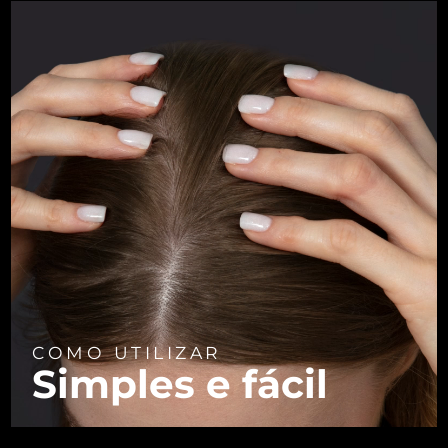
Tailândia
Entrega prevista
8/13/26
Turquia
Entrega prevista
8/10/26
Emirados Árabes
Entrega prevista
8/10/26
Unidos
Reino Unido
Entrega prevista
8/9/26
Estados Unidos
Entrega prevista
8/10/26
Uzbequistão
Entrega prevista
8/14/26
Vietnã
Entrega prevista
8/15/26
COMO UTILIZAR
Simples e fácil