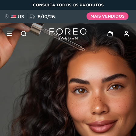
Pular
CONSULTA TODOS OS PRODUTOS
para
o
conteúdo
principal
US
8/10/26
MAIS VENDIDOS
NOVIDADE
Entrar
Idioma
BREAKING NEWS
Perfil de usuário
English
Deutsch
Español
Meus aparelhos
FAQ™ Pure Beauty-Tech Elixir
Français
Italiano
Português
Meus pedidos
Polski
Svenska
Русский
Türkçe
简体中文
繁體中文
Meus endereços
issa™ Teeth Whitening Set
As minhas subscrições