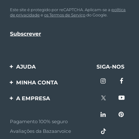
Este site é protegido por reCAPTCHA. Aplicam-se a
política
de privacidade
e
os Termos de Serviço
do Google.
AJUDA
SIGA-NOS
Entre em contato
MINHA CONTA
Encomendas & Envios
Registro de produto
A EMPRESA
Garantia & Devolução
Suporte
Sobre FOREO
Perguntas frequentes
Pagamento 100% seguro
Afiliados
Informações da bateria
Avaliações da Bazaarvoice
Notícias de afiliados