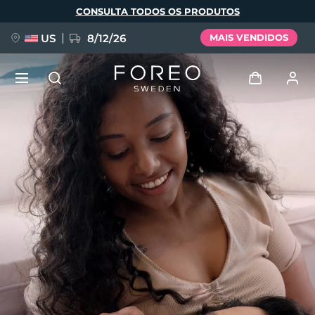
Pular
CONSULTA TODOS OS PRODUTOS
para
o
conteúdo
principal
US
8/12/26
MAIS VENDIDOS
NOVIDADE
Entrar
Idioma
BREAKING NEWS
Perfil de usuário
English
Deutsch
Español
Meus aparelhos
FAQ™ Pure Beauty-Tech Elixir
Français
Italiano
Português
Meus pedidos
Polski
Svenska
Русский
Türkçe
简体中文
繁體中文
Meus endereços
issa™ Teeth Whitening Set
As minhas subscrições