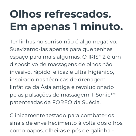
ROTINA DE BELEZA SUECA
Áustria
Entrega prevista
8/11/26
Olhos refrescados.
Em apenas 1 minuto.
Barein
Entrega prevista
8/12/26
Limpeza facial
Lifting facial
Bélgica
Entrega prevista
8/11/26
Ter linhas no sorriso não é algo negativo.
LUNA™ 4 kit
BEAR™ 2 kit
Suavizamo-las apenas para que tenhas
Bermudas
Entrega prevista
8/17/26
Anti-aging massage
Microcurrent toning
espaço para mais algumas. O IRIS
2 é um
TM
dispositivo de massagens de olhos não
Bósnia e
Entrega prevista
8/14/26
invasivo, rápido, eficaz e ultra higiénico,
Hidratação
Cuidado oral
Herzegovina
LUNA™ 4 Plus
BEAR™ 2 go
inspirado nas técnicas de drenagem
UFO™ 3 kit
issa™ 4
Massage, LED heating
Microcurrent toning on-the-go
linfática da Ásia antiga e revolucionado
Brunei
Entrega prevista
8/16/26
TRATAMENTO ANTIENVELHECIMENTO
Deep facial hydration
Hybrid silicone sonic toothbrush
pelas pulsações de massagem T-Sonic™
FAQ™
Bulgária
patenteadas da FOREO da Suécia.
Entrega prevista
8/11/26
LUNA™ 4 Men
BEAR™ 2 eyes & lips
UFO™ 3 LED
NEW
issa™ 4 plus
Clinicamente testado para combater os
Canadá
For men, anti-aging massage
Microcurrent line smoothing device
Entrega prevista
8/15/26
Near-infrared and red light therapy
sinais de envelhecimento à volta dos olhos,
Smart hybrid silicone sonic toothbrush
device
Chile
como papos, olheiras e pés de galinha -
Entrega prevista
8/15/26
Antienvelhecimento
Tratamentos LED