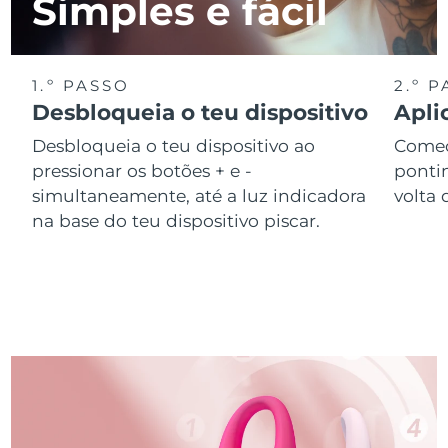
Simples e fácil
1.º PASSO
2.º 
Desbloqueia o teu dispositivo
Apli
Desbloqueia o teu dispositivo ao
Começ
pressionar os botões + e -
ponti
simultaneamente, até a luz indicadora
volta 
na base do teu dispositivo piscar.