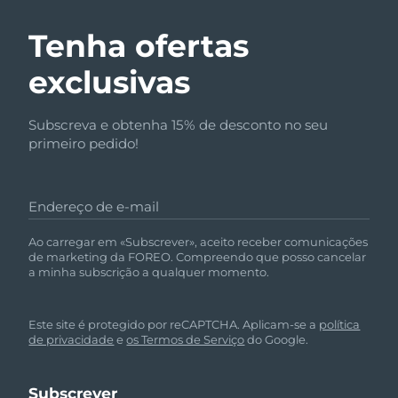
Tenha ofertas
exclusivas
Subscreva e obtenha 15% de desconto no seu
primeiro pedido!
Endereço de e-mail
Ao carregar em «Subscrever», aceito receber comunicações
de marketing da FOREO. Compreendo que posso cancelar
a minha subscrição a qualquer momento.
Este site é protegido por reCAPTCHA. Aplicam-se a
política
de privacidade
e
os Termos de Serviço
do Google.