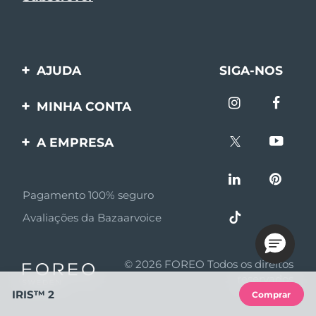
AJUDA
SIGA-NOS
Entre em contato
MINHA CONTA
Encomendas & Envios
Registro de produto
A EMPRESA
Garantia & Devolução
Suporte
Sobre FOREO
Perguntas frequentes
Pagamento 100% seguro
Afiliados
Informações da bateria
Avaliações da Bazaarvoice
Notícias de afiliados
MYSA
© 2026 FOREO Todos os direitos
Parceiro minoritário
reservados
IRIS™ 2
Comprar
Termos de uso