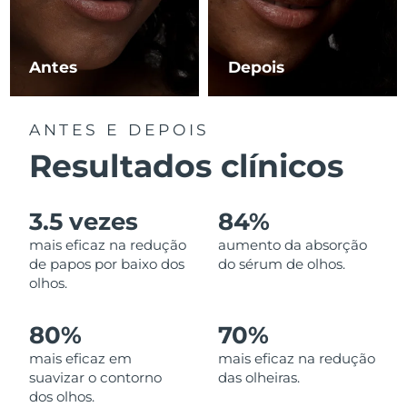
Luxemburgo
Entrega prevista
8/11/26
Macau, RAE da
Antes
Depois
Entrega prevista
8/13/26
China
Malásia
Entrega prevista
8/14/26
ANTES E DEPOIS
Resultados clínicos
Malta
Entrega prevista
8/11/26
México
Entrega prevista
8/15/26
3.5 vezes
84%
mais eficaz na redução
aumento da absorção
Mônaco
Entrega prevista
8/12/26
de papos por baixo dos
do sérum de olhos.
olhos.
Países Baixos
Entrega prevista
8/11/26
80%
70%
Nova Zelândia
Entrega prevista
8/11/26
mais eficaz em
mais eficaz na redução
suavizar o contorno
das olheiras.
Noruega
Entrega prevista
8/11/26
dos olhos.