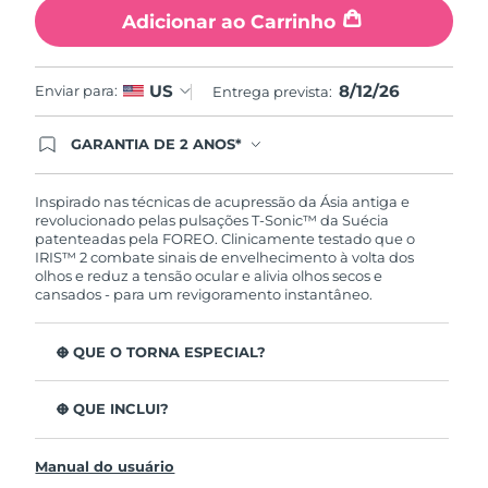
Tailândia
Entrega prevista
8/15/26
Adicionar ao Carrinho
Turquia
Entrega prevista
8/12/26
8/12/26
US
Enviar para:
Entrega prevista:
Emirados Árabes
Entrega prevista
8/12/26
Unidos
GARANTIA DE 2 ANOS*
Ao efetuar seu pedido hoje, você tem direito a
cobertura completa da Garantia FOREO. Isso
Reino Unido
Entrega prevista
8/11/26
significa que se você tiver qualquer problema até
Inspirado nas técnicas de acupressão da Ásia antiga e
2 anos após a compra, a FOREO substituirá seu
revolucionado pelas pulsações T-Sonic™ da Suécia
produto gratuitamente.*exceto pelo Luna FOFO
Estados Unidos
patenteadas pela FOREO. Clinicamente testado que o
Entrega prevista
8/12/26
e Luna Play plus cuja garantia é de 90 dias.
IRIS™ 2 combate sinais de envelhecimento à volta dos
olhos e reduz a tensão ocular e alivia olhos secos e
Uzbequistão
Entrega prevista
8/16/26
cansados - para um revigoramento instantâneo.
Vietnã
Entrega prevista
8/17/26
O QUE O TORNA ESPECIAL?
Aprovado oftalmologicamente como tratamento de
olhos seguro e eficaz.
O QUE INCLUI?
3,5x mais eficaz na redução de papos*
IRIS
2
™
Reduz as olheiras em 70%* e os pés de galinha e as
Manual do usuário
Cabo de carregamento USB
rídulas em 43%*