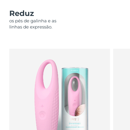
Omã
Entrega prevista
8/14/26
Reduz
Filipinas
Entrega prevista
8/14/26
os pés de galinha e as
linhas de expressão.
Polônia
Entrega prevista
8/12/26
Portugal
Entrega prevista
8/11/26
Porto Rico
Entrega prevista
8/13/26
Catar
Entrega prevista
8/12/26
Reunião
Entrega prevista
8/16/26
Romênia
Entrega prevista
8/11/26
Rússia
Entrega prevista
8/19/26
Arábia Saudita
Entrega prevista
8/12/26