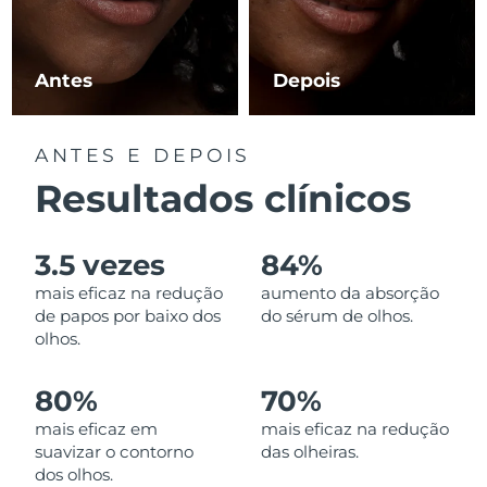
Luxemburgo
Entrega prevista
8/9/26
Macau, RAE da
Antes
Depois
Entrega prevista
8/11/26
China
Malásia
Entrega prevista
8/12/26
ANTES E DEPOIS
Resultados clínicos
Malta
Entrega prevista
8/9/26
México
Entrega prevista
8/13/26
3.5 vezes
84%
mais eficaz na redução
aumento da absorção
Mônaco
Entrega prevista
8/10/26
de papos por baixo dos
do sérum de olhos.
olhos.
Países Baixos
Entrega prevista
8/9/26
80%
70%
Nova Zelândia
Entrega prevista
8/9/26
mais eficaz em
mais eficaz na redução
suavizar o contorno
das olheiras.
Noruega
Entrega prevista
8/9/26
dos olhos.