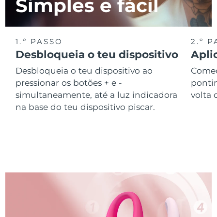
Simples e fácil
1.º PASSO
2.º 
Desbloqueia o teu dispositivo
Apli
Desbloqueia o teu dispositivo ao
Começ
pressionar os botões + e -
ponti
simultaneamente, até a luz indicadora
volta 
na base do teu dispositivo piscar.