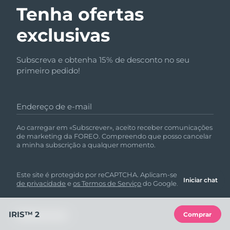
Tenha ofertas
exclusivas
Subscreva e obtenha 15% de desconto no seu
primeiro pedido!
Endereço de e-mail
Ao carregar em «Subscrever», aceito receber comunicações
de marketing da FOREO. Compreendo que posso cancelar
a minha subscrição a qualquer momento.
Este site é protegido por reCAPTCHA. Aplicam-se a
política
Iniciar chat
de privacidade
e
os Termos de Serviço
do Google.
IRIS™ 2
Comprar