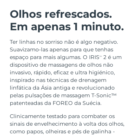
ROTINA DE BELEZA SUECA
Áustria
Entrega prevista
8/9/26
Olhos refrescados.
Em apenas 1 minuto.
Barein
Entrega prevista
8/10/26
Limpeza facial
Lifting facial
Bélgica
Entrega prevista
8/9/26
Ter linhas no sorriso não é algo negativo.
LUNA™ 4 kit
BEAR™ 2 kit
Suavizamo-las apenas para que tenhas
Bermudas
Entrega prevista
8/15/26
Anti-aging massage
Microcurrent toning
espaço para mais algumas. O IRIS
2 é um
TM
dispositivo de massagens de olhos não
Bósnia e
Entrega prevista
8/12/26
invasivo, rápido, eficaz e ultra higiénico,
Hidratação
Cuidado oral
Herzegovina
LUNA™ 4 Plus
BEAR™ 2 go
inspirado nas técnicas de drenagem
UFO™ 3 kit
issa™ 4
Massage, LED heating
Microcurrent toning on-the-go
linfática da Ásia antiga e revolucionado
Brunei
Entrega prevista
8/14/26
TRATAMENTO ANTIENVELHECIMENTO
Deep facial hydration
Hybrid silicone sonic toothbrush
pelas pulsações de massagem T-Sonic™
FAQ™
Bulgária
patenteadas da FOREO da Suécia.
Entrega prevista
8/9/26
LUNA™ 4 Men
BEAR™ 2 eyes & lips
UFO™ 3 LED
NEW
issa™ 4 plus
Clinicamente testado para combater os
Canadá
For men, anti-aging massage
Microcurrent line smoothing device
Entrega prevista
8/13/26
Near-infrared and red light therapy
sinais de envelhecimento à volta dos olhos,
Smart hybrid silicone sonic toothbrush
device
Chile
como papos, olheiras e pés de galinha -
Entrega prevista
8/13/26
Antienvelhecimento
Tratamentos LED