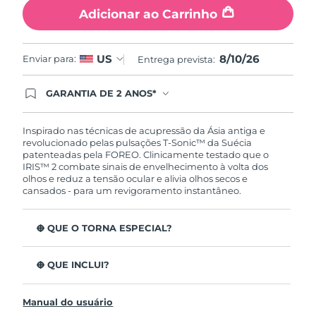
Tailândia
Entrega prevista
8/13/26
Adicionar ao Carrinho
Turquia
Entrega prevista
8/10/26
8/10/26
US
Enviar para:
Entrega prevista:
Emirados Árabes
Entrega prevista
8/10/26
Unidos
GARANTIA DE 2 ANOS*
Ao efetuar seu pedido hoje, você tem direito a
cobertura completa da Garantia FOREO. Isso
Reino Unido
Entrega prevista
8/9/26
significa que se você tiver qualquer problema até
Inspirado nas técnicas de acupressão da Ásia antiga e
2 anos após a compra, a FOREO substituirá seu
revolucionado pelas pulsações T-Sonic™ da Suécia
produto gratuitamente.*exceto pelo Luna FOFO
Estados Unidos
patenteadas pela FOREO. Clinicamente testado que o
Entrega prevista
8/10/26
e Luna Play plus cuja garantia é de 90 dias.
IRIS™ 2 combate sinais de envelhecimento à volta dos
olhos e reduz a tensão ocular e alivia olhos secos e
Uzbequistão
Entrega prevista
8/14/26
cansados - para um revigoramento instantâneo.
Vietnã
Entrega prevista
8/15/26
O QUE O TORNA ESPECIAL?
Aprovado oftalmologicamente como tratamento de
olhos seguro e eficaz.
O QUE INCLUI?
3,5x mais eficaz na redução de papos*
IRIS
2
™
Reduz as olheiras em 70%* e os pés de galinha e as
Manual do usuário
Cabo de carregamento USB
rídulas em 43%*