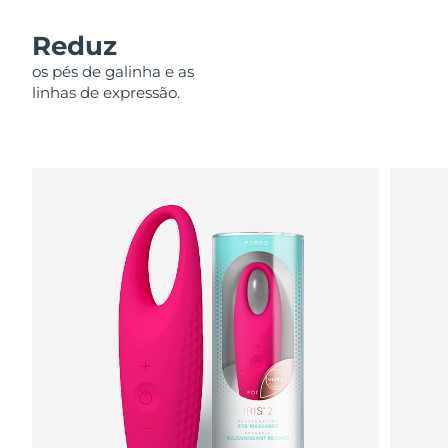
Omã
Entrega prevista
8/12/26
Reduz
Filipinas
Entrega prevista
8/12/26
os pés de galinha e as
linhas de expressão.
Polônia
Entrega prevista
8/10/26
Portugal
Entrega prevista
8/9/26
Porto Rico
Entrega prevista
8/11/26
Catar
Entrega prevista
8/10/26
Reunião
Entrega prevista
8/14/26
Romênia
Entrega prevista
8/9/26
Rússia
Entrega prevista
8/17/26
Arábia Saudita
Entrega prevista
8/10/26