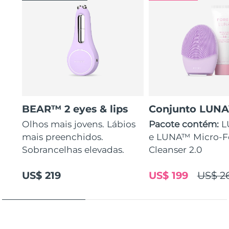
BEAR™ 2 eyes & lips
Conjunto LUN
Olhos mais jovens. Lábios
Pacote contém:
L
mais preenchidos.
e LUNA™ Micro-
Sobrancelhas elevadas.
Cleanser 2.0
US$ 219
US$ 199
US$ 2