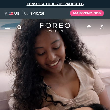
Pular
CONSULTA TODOS OS PRODUTOS
para
o
conteúdo
principal
US
8/10/26
MAIS VENDIDOS
NOVIDADE
Entrar
Idioma
BREAKING NEWS
Perfil de usuário
English
Deutsch
Español
Meus aparelhos
FAQ™ Pure Beauty-Tech Elixir
Français
Italiano
Português
Meus pedidos
Polski
Svenska
Русский
Türkçe
简体中文
繁體中文
Meus endereços
issa™ Teeth Whitening Set
As minhas subscrições