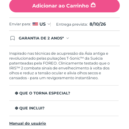
Tailândia
Entrega prevista
8/13/26
Adicionar ao Carrinho
Turquia
Entrega prevista
8/10/26
8/10/26
US
Enviar para:
Entrega prevista:
Emirados Árabes
Entrega prevista
8/10/26
Unidos
GARANTIA DE 2 ANOS*
Ao efetuar seu pedido hoje, você tem direito a
cobertura completa da Garantia FOREO. Isso
Reino Unido
Entrega prevista
8/9/26
significa que se você tiver qualquer problema até
Inspirado nas técnicas de acupressão da Ásia antiga e
2 anos após a compra, a FOREO substituirá seu
revolucionado pelas pulsações T-Sonic™ da Suécia
produto gratuitamente.*exceto pelo Luna FOFO
Estados Unidos
patenteadas pela FOREO. Clinicamente testado que o
Entrega prevista
8/10/26
e Luna Play plus cuja garantia é de 90 dias.
IRIS™ 2 combate sinais de envelhecimento à volta dos
olhos e reduz a tensão ocular e alivia olhos secos e
Uzbequistão
Entrega prevista
8/14/26
cansados - para um revigoramento instantâneo.
Vietnã
Entrega prevista
8/15/26
O QUE O TORNA ESPECIAL?
Aprovado oftalmologicamente como tratamento de
olhos seguro e eficaz.
O QUE INCLUI?
3,5x mais eficaz na redução de papos*
IRIS
2
™
Reduz as olheiras em 70%* e os pés de galinha e as
Manual do usuário
Cabo de carregamento USB
rídulas em 43%*