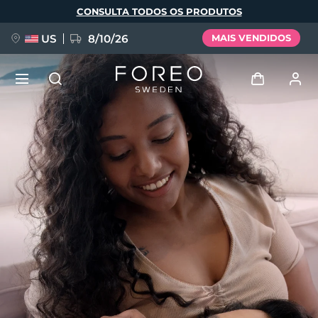
Pular
CONSULTA TODOS OS PRODUTOS
para
o
conteúdo
principal
US
8/10/26
MAIS VENDIDOS
NOVIDADE
Entrar
Idioma
BREAKING NEWS
Perfil de usuário
English
Deutsch
Español
Meus aparelhos
FAQ™ Pure Beauty-Tech Elixir
Français
Italiano
Português
Meus pedidos
Polski
Svenska
Русский
Türkçe
简体中文
繁體中文
Meus endereços
issa™ Teeth Whitening Set
As minhas subscrições