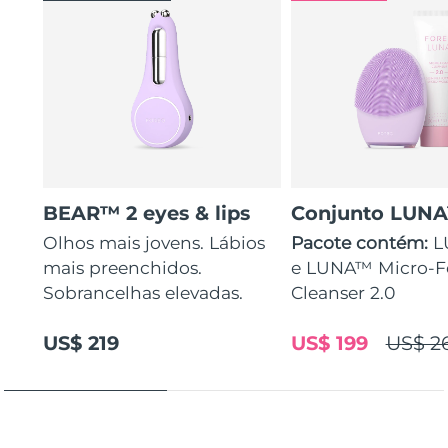
BEAR™ 2 eyes & lips
Conjunto LUN
Olhos mais jovens. Lábios
Pacote contém:
L
mais preenchidos.
e LUNA™ Micro-
Sobrancelhas elevadas.
Cleanser 2.0
US$ 219
US$ 199
US$ 2