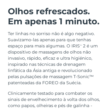
ROTINA DE BELEZA SUECA
Áustria
Entrega prevista
8/9/26
Olhos refrescados.
Em apenas 1 minuto.
Barein
Entrega prevista
8/10/26
Limpeza facial
Lifting facial
Bélgica
Entrega prevista
8/9/26
Ter linhas no sorriso não é algo negativo.
LUNA™ 4 kit
BEAR™ 2 kit
Suavizamo-las apenas para que tenhas
Bermudas
Entrega prevista
8/15/26
Anti-aging massage
Microcurrent toning
espaço para mais algumas. O IRIS
2 é um
TM
dispositivo de massagens de olhos não
Bósnia e
Entrega prevista
8/12/26
invasivo, rápido, eficaz e ultra higiénico,
Hidratação
Cuidado oral
Herzegovina
LUNA™ 4 Plus
BEAR™ 2 go
inspirado nas técnicas de drenagem
UFO™ 3 kit
issa™ 4
Massage, LED heating
Microcurrent toning on-the-go
linfática da Ásia antiga e revolucionado
Brunei
Entrega prevista
8/14/26
TRATAMENTO ANTIENVELHECIMENTO
Deep facial hydration
Hybrid silicone sonic toothbrush
pelas pulsações de massagem T-Sonic™
FAQ™
Bulgária
patenteadas da FOREO da Suécia.
Entrega prevista
8/9/26
LUNA™ 4 Men
BEAR™ 2 eyes & lips
UFO™ 3 LED
NEW
issa™ 4 plus
Clinicamente testado para combater os
Canadá
For men, anti-aging massage
Microcurrent line smoothing device
Entrega prevista
8/13/26
Near-infrared and red light therapy
sinais de envelhecimento à volta dos olhos,
Smart hybrid silicone sonic toothbrush
device
Chile
como papos, olheiras e pés de galinha -
Entrega prevista
8/13/26
Antienvelhecimento
Tratamentos LED