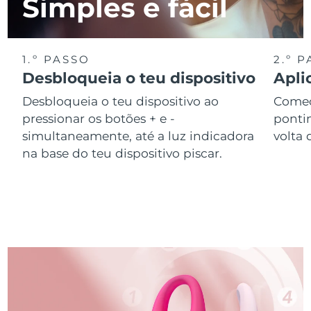
Simples e fácil
1.º PASSO
2.º 
Desbloqueia o teu dispositivo
Apli
Desbloqueia o teu dispositivo ao
Começ
pressionar os botões + e -
ponti
simultaneamente, até a luz indicadora
volta 
na base do teu dispositivo piscar.