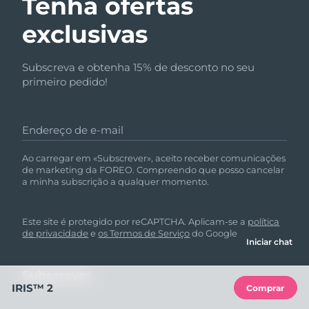
Tenha ofertas
exclusivas
Subscreva e obtenha 15% de desconto no seu
primeiro pedido!
Endereço de e-mail
Ao carregar em «Subscrever», aceito receber comunicações
de marketing da FOREO. Compreendo que posso cancelar
a minha subscrição a qualquer momento.
Este site é protegido por reCAPTCHA. Aplicam-se a
política
de privacidade
e
os Termos de Serviço
do Google.
Iniciar chat
IRIS™ 2
Comprar