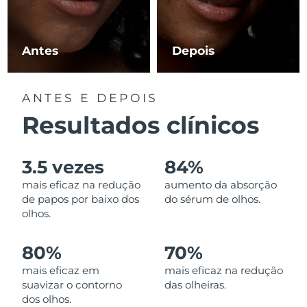
Luxemburgo
Entrega prevista
8/9/26
Macau, RAE da
Antes
Depois
Entrega prevista
8/11/26
China
Malásia
Entrega prevista
8/12/26
ANTES E DEPOIS
Resultados clínicos
Malta
Entrega prevista
8/9/26
México
Entrega prevista
8/13/26
3.5 vezes
84%
mais eficaz na redução
aumento da absorção
Mônaco
Entrega prevista
8/10/26
de papos por baixo dos
do sérum de olhos.
olhos.
Países Baixos
Entrega prevista
8/9/26
80%
70%
Nova Zelândia
Entrega prevista
8/9/26
mais eficaz em
mais eficaz na redução
suavizar o contorno
das olheiras.
Noruega
Entrega prevista
8/9/26
dos olhos.