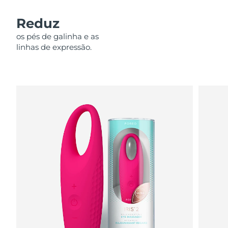
Omã
Entrega prevista
8/12/26
Reduz
Filipinas
Entrega prevista
8/12/26
os pés de galinha e as
linhas de expressão.
Polônia
Entrega prevista
8/10/26
Portugal
Entrega prevista
8/9/26
Porto Rico
Entrega prevista
8/11/26
Catar
Entrega prevista
8/10/26
Reunião
Entrega prevista
8/14/26
Romênia
Entrega prevista
8/9/26
Rússia
Entrega prevista
8/17/26
Arábia Saudita
Entrega prevista
8/10/26