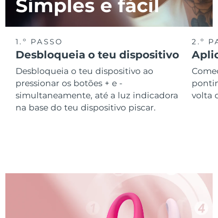
Simples e fácil
1.º PASSO
2.º 
Desbloqueia o teu dispositivo
Apli
Desbloqueia o teu dispositivo ao
Começ
pressionar os botões + e -
ponti
simultaneamente, até a luz indicadora
volta 
na base do teu dispositivo piscar.