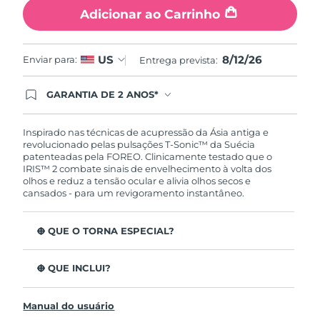
Tailândia
Entrega prevista
8/15/26
Adicionar ao Carrinho
Turquia
Entrega prevista
8/12/26
8/12/26
US
Enviar para:
Entrega prevista:
Emirados Árabes
Entrega prevista
8/12/26
Unidos
GARANTIA DE 2 ANOS*
Ao efetuar seu pedido hoje, você tem direito a
cobertura completa da Garantia FOREO. Isso
Reino Unido
Entrega prevista
8/11/26
significa que se você tiver qualquer problema até
Inspirado nas técnicas de acupressão da Ásia antiga e
2 anos após a compra, a FOREO substituirá seu
revolucionado pelas pulsações T-Sonic™ da Suécia
produto gratuitamente.*exceto pelo Luna FOFO
Estados Unidos
patenteadas pela FOREO. Clinicamente testado que o
Entrega prevista
8/12/26
e Luna Play plus cuja garantia é de 90 dias.
IRIS™ 2 combate sinais de envelhecimento à volta dos
olhos e reduz a tensão ocular e alivia olhos secos e
Uzbequistão
Entrega prevista
8/16/26
cansados - para um revigoramento instantâneo.
Vietnã
Entrega prevista
8/17/26
O QUE O TORNA ESPECIAL?
Aprovado oftalmologicamente como tratamento de
olhos seguro e eficaz.
O QUE INCLUI?
3,5x mais eficaz na redução de papos*
IRIS
2
™
Reduz as olheiras em 70%* e os pés de galinha e as
Manual do usuário
Cabo de carregamento USB
rídulas em 43%*