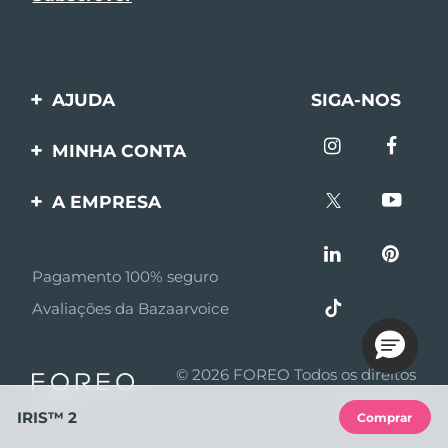
AJUDA
SIGA-NOS
Entre em contato
MINHA CONTA
Encomendas & Envios
Registro de produto
A EMPRESA
Garantia & Devolução
Suporte
Sobre FOREO
Perguntas frequentes
Pagamento 100% seguro
Afiliados
Informações da bateria
Avaliações da Bazaarvoice
Notícias de afiliados
MYSA
© 2026 FOREO Todos os direitos
Parceiro minoritário
reservados
IRIS™ 2
Comprar
Termos de uso