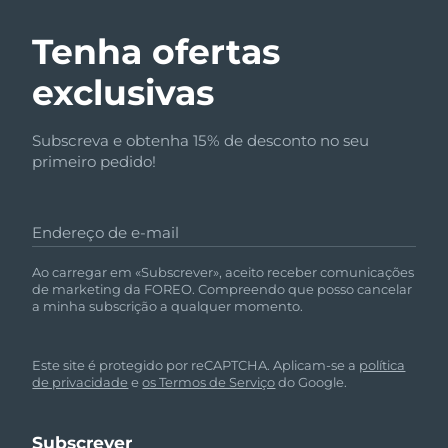
Tenha ofertas
exclusivas
Subscreva e obtenha 15% de desconto no seu
primeiro pedido!
Endereço de e-mail
Ao carregar em «Subscrever», aceito receber comunicações
de marketing da FOREO. Compreendo que posso cancelar
a minha subscrição a qualquer momento.
Este site é protegido por reCAPTCHA. Aplicam-se a
política
de privacidade
e
os Termos de Serviço
do Google.