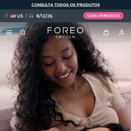
Pular
CONSULTA TODOS OS PRODUTOS
para
o
conteúdo
principal
US
8/12/26
MAIS VENDIDOS
NOVIDADE
Entrar
Idioma
BREAKING NEWS
Perfil de usuário
English
Deutsch
Español
Meus aparelhos
FAQ™ Pure Beauty-Tech Elixir
Français
Italiano
Português
Meus pedidos
Polski
Svenska
Русский
Türkçe
简体中文
繁體中文
Meus endereços
issa™ Teeth Whitening Set
As minhas subscrições