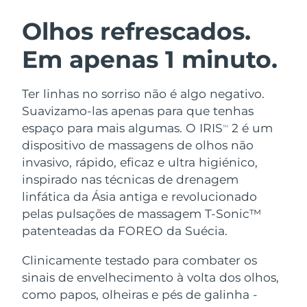
ROTINA DE BELEZA SUECA
Áustria
Entrega prevista
8/11/26
Olhos refrescados.
Em apenas 1 minuto.
Barein
Entrega prevista
8/12/26
Limpeza facial
Lifting facial
Bélgica
Entrega prevista
8/11/26
Ter linhas no sorriso não é algo negativo.
LUNA™ 4 kit
BEAR™ 2 kit
Suavizamo-las apenas para que tenhas
Bermudas
Entrega prevista
8/17/26
Anti-aging massage
Microcurrent toning
espaço para mais algumas. O IRIS
2 é um
TM
dispositivo de massagens de olhos não
Bósnia e
Entrega prevista
8/14/26
invasivo, rápido, eficaz e ultra higiénico,
Hidratação
Cuidado oral
Herzegovina
LUNA™ 4 Plus
BEAR™ 2 go
inspirado nas técnicas de drenagem
UFO™ 3 kit
issa™ 4
Massage, LED heating
Microcurrent toning on-the-go
linfática da Ásia antiga e revolucionado
Brunei
Entrega prevista
8/16/26
TRATAMENTO ANTIENVELHECIMENTO
Deep facial hydration
Hybrid silicone sonic toothbrush
pelas pulsações de massagem T-Sonic™
FAQ™
Bulgária
patenteadas da FOREO da Suécia.
Entrega prevista
8/11/26
LUNA™ 4 Men
BEAR™ 2 eyes & lips
UFO™ 3 LED
NEW
issa™ 4 plus
Clinicamente testado para combater os
Canadá
For men, anti-aging massage
Microcurrent line smoothing device
Entrega prevista
8/15/26
Near-infrared and red light therapy
sinais de envelhecimento à volta dos olhos,
Smart hybrid silicone sonic toothbrush
device
Chile
como papos, olheiras e pés de galinha -
Entrega prevista
8/15/26
Antienvelhecimento
Tratamentos LED