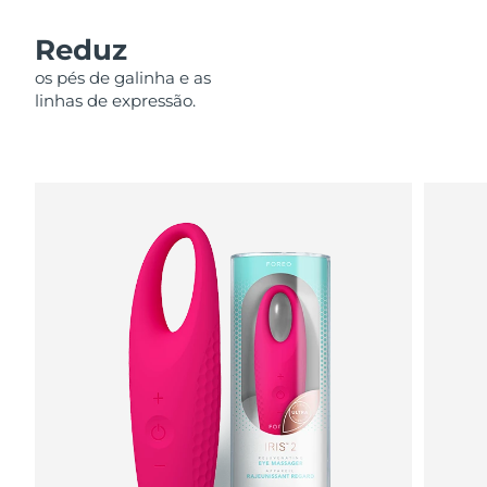
Omã
Entrega prevista
8/14/26
Reduz
Filipinas
Entrega prevista
8/14/26
os pés de galinha e as
linhas de expressão.
Polônia
Entrega prevista
8/12/26
Portugal
Entrega prevista
8/11/26
Porto Rico
Entrega prevista
8/13/26
Catar
Entrega prevista
8/12/26
Reunião
Entrega prevista
8/16/26
Romênia
Entrega prevista
8/11/26
Rússia
Entrega prevista
8/19/26
Arábia Saudita
Entrega prevista
8/12/26