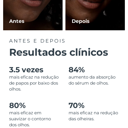
Luxemburgo
Entrega prevista
8/11/26
Macau, RAE da
Antes
Depois
Entrega prevista
8/13/26
China
Malásia
Entrega prevista
8/14/26
ANTES E DEPOIS
Resultados clínicos
Malta
Entrega prevista
8/11/26
México
Entrega prevista
8/15/26
3.5 vezes
84%
mais eficaz na redução
aumento da absorção
Mônaco
Entrega prevista
8/12/26
de papos por baixo dos
do sérum de olhos.
olhos.
Países Baixos
Entrega prevista
8/11/26
80%
70%
Nova Zelândia
Entrega prevista
8/11/26
mais eficaz em
mais eficaz na redução
suavizar o contorno
das olheiras.
Noruega
Entrega prevista
8/11/26
dos olhos.