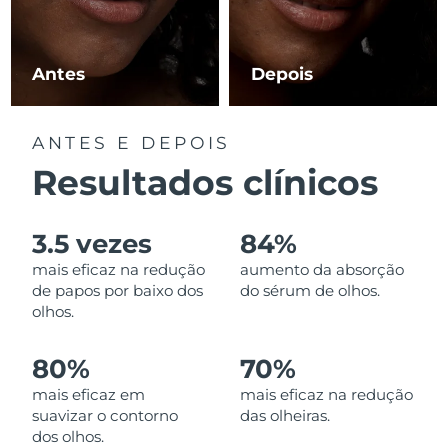
Luxemburgo
Entrega prevista
8/12/26
Macau, RAE da
Antes
Depois
Entrega prevista
8/14/26
China
Malásia
Entrega prevista
8/15/26
ANTES E DEPOIS
Resultados clínicos
Malta
Entrega prevista
8/12/26
México
Entrega prevista
8/16/26
3.5 vezes
84%
mais eficaz na redução
aumento da absorção
Mônaco
Entrega prevista
8/13/26
de papos por baixo dos
do sérum de olhos.
olhos.
Países Baixos
Entrega prevista
8/12/26
80%
70%
Nova Zelândia
Entrega prevista
8/12/26
mais eficaz em
mais eficaz na redução
suavizar o contorno
das olheiras.
Noruega
Entrega prevista
8/12/26
dos olhos.