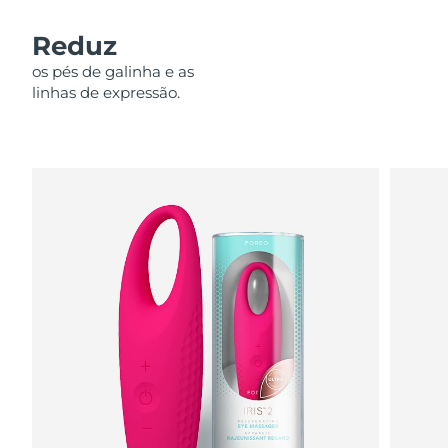
Omã
Entrega prevista
8/15/26
Reduz
Filipinas
Entrega prevista
8/15/26
os pés de galinha e as
linhas de expressão.
Polônia
Entrega prevista
8/13/26
Portugal
Entrega prevista
8/12/26
Porto Rico
Entrega prevista
8/14/26
Catar
Entrega prevista
8/13/26
Reunião
Entrega prevista
8/17/26
Romênia
Entrega prevista
8/12/26
Rússia
Entrega prevista
8/20/26
Arábia Saudita
Entrega prevista
8/13/26