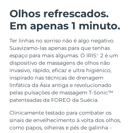
ROTINA DE BELEZA SUECA
Áustria
Entrega prevista
8/12/26
Olhos refrescados.
Em apenas 1 minuto.
Barein
Entrega prevista
8/13/26
Limpeza facial
Lifting facial
Bélgica
Entrega prevista
8/12/26
Ter linhas no sorriso não é algo negativo.
LUNA™ 4 kit
BEAR™ 2 kit
Suavizamo-las apenas para que tenhas
Bermudas
Entrega prevista
8/18/26
Anti-aging massage
Microcurrent toning
espaço para mais algumas. O IRIS
2 é um
TM
dispositivo de massagens de olhos não
Bósnia e
Entrega prevista
8/15/26
invasivo, rápido, eficaz e ultra higiénico,
Hidratação
Cuidado oral
Herzegovina
LUNA™ 4 Plus
BEAR™ 2 go
inspirado nas técnicas de drenagem
UFO™ 3 kit
issa™ 4
Massage, LED heating
Microcurrent toning on-the-go
linfática da Ásia antiga e revolucionado
Brunei
Entrega prevista
8/17/26
TRATAMENTO ANTIENVELHECIMENTO
Deep facial hydration
Hybrid silicone sonic toothbrush
pelas pulsações de massagem T-Sonic™
FAQ™
Bulgária
patenteadas da FOREO da Suécia.
Entrega prevista
8/12/26
LUNA™ 4 Men
BEAR™ 2 eyes & lips
UFO™ 3 LED
NEW
issa™ 4 plus
Clinicamente testado para combater os
Canadá
For men, anti-aging massage
Microcurrent line smoothing device
Entrega prevista
8/16/26
Near-infrared and red light therapy
sinais de envelhecimento à volta dos olhos,
Smart hybrid silicone sonic toothbrush
device
Chile
como papos, olheiras e pés de galinha -
Entrega prevista
8/16/26
Antienvelhecimento
Tratamentos LED