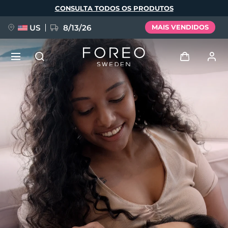
Pular
CONSULTA TODOS OS PRODUTOS
para
o
conteúdo
principal
US
8/13/26
MAIS VENDIDOS
NOVIDADE
Entrar
Idioma
BREAKING NEWS
Perfil de usuário
English
Deutsch
Español
Meus aparelhos
FAQ™ Pure Beauty-Tech Elixir
Français
Italiano
Português
Meus pedidos
Polski
Svenska
Русский
Türkçe
简体中文
繁體中文
Meus endereços
issa™ Teeth Whitening Set
As minhas subscrições