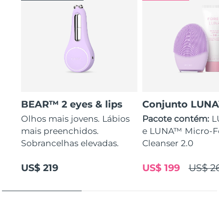
BEAR™ 2 eyes & lips
Conjunto LUN
Olhos mais jovens. Lábios
Pacote contém:
L
mais preenchidos.
e LUNA™ Micro-
Sobrancelhas elevadas.
Cleanser 2.0
US$ 219
US$ 199
US$ 2