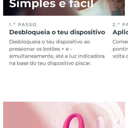
Simples e fácil
1.º PASSO
2.º 
Desbloqueia o teu dispositivo
Apli
Desbloqueia o teu dispositivo ao
Começ
pressionar os botões + e -
ponti
simultaneamente, até a luz indicadora
volta 
na base do teu dispositivo piscar.