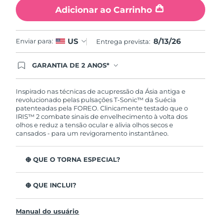
Tailândia
Entrega prevista
8/16/26
Adicionar ao Carrinho
Turquia
Entrega prevista
8/13/26
8/13/26
US
Enviar para:
Entrega prevista:
Emirados Árabes
Entrega prevista
8/13/26
Unidos
GARANTIA DE 2 ANOS*
Ao efetuar seu pedido hoje, você tem direito a
cobertura completa da Garantia FOREO. Isso
Reino Unido
Entrega prevista
8/12/26
significa que se você tiver qualquer problema até
Inspirado nas técnicas de acupressão da Ásia antiga e
2 anos após a compra, a FOREO substituirá seu
revolucionado pelas pulsações T-Sonic™ da Suécia
produto gratuitamente.*exceto pelo Luna FOFO
Estados Unidos
patenteadas pela FOREO. Clinicamente testado que o
Entrega prevista
8/13/26
e Luna Play plus cuja garantia é de 90 dias.
IRIS™ 2 combate sinais de envelhecimento à volta dos
olhos e reduz a tensão ocular e alivia olhos secos e
Uzbequistão
Entrega prevista
8/17/26
cansados - para um revigoramento instantâneo.
Vietnã
Entrega prevista
8/18/26
O QUE O TORNA ESPECIAL?
Aprovado oftalmologicamente como tratamento de
olhos seguro e eficaz.
O QUE INCLUI?
3,5x mais eficaz na redução de papos*
IRIS
2
™
Reduz as olheiras em 70%* e os pés de galinha e as
Manual do usuário
Cabo de carregamento USB
rídulas em 43%*