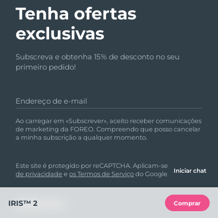
Tenha ofertas
exclusivas
Subscreva e obtenha 15% de desconto no seu
primeiro pedido!
Endereço de e-mail
Ao carregar em «Subscrever», aceito receber comunicações
de marketing da FOREO. Compreendo que posso cancelar
a minha subscrição a qualquer momento.
Este site é protegido por reCAPTCHA. Aplicam-se a
política
Iniciar chat
de privacidade
e
os Termos de Serviço
do Google.
IRIS™ 2
Comprar