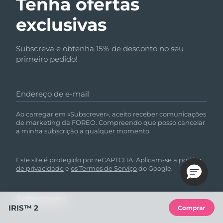
Tenha ofertas
exclusivas
Subscreva e obtenha 15% de desconto no seu
primeiro pedido!
Endereço de e-mail
Ao carregar em «Subscrever», aceito receber comunicações
de marketing da FOREO. Compreendo que posso cancelar
a minha subscrição a qualquer momento.
Este site é protegido por reCAPTCHA. Aplicam-se a
política
de privacidade
e
os Termos de Serviço
do Google.
IRIS™ 2
Comprar