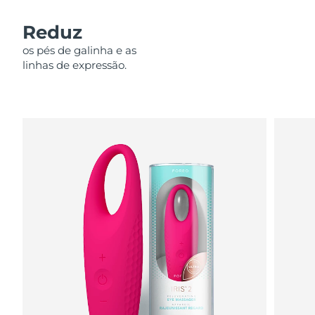
Omã
Entrega prevista
8/12/26
Reduz
Filipinas
Entrega prevista
8/12/26
os pés de galinha e as
linhas de expressão.
Polônia
Entrega prevista
8/10/26
Portugal
Entrega prevista
8/9/26
Porto Rico
Entrega prevista
8/11/26
Catar
Entrega prevista
8/10/26
Reunião
Entrega prevista
8/14/26
Romênia
Entrega prevista
8/9/26
Rússia
Entrega prevista
8/17/26
Arábia Saudita
Entrega prevista
8/10/26