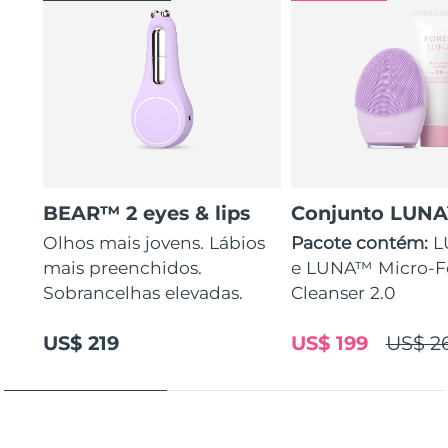
BEAR™ 2 eyes & lips
Conjunto LUN
Olhos mais jovens. Lábios
Pacote contém:
L
mais preenchidos.
e LUNA™ Micro-
Sobrancelhas elevadas.
Cleanser 2.0
US$ 219
US$ 199
US$ 2