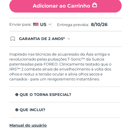
Tailândia
Entrega prevista
8/13/26
Adicionar ao Carrinho
Turquia
Entrega prevista
8/10/26
8/10/26
US
Enviar para:
Entrega prevista:
Emirados Árabes
Entrega prevista
8/10/26
Unidos
GARANTIA DE 2 ANOS*
Ao efetuar seu pedido hoje, você tem direito a
cobertura completa da Garantia FOREO. Isso
Reino Unido
Entrega prevista
8/9/26
significa que se você tiver qualquer problema até
Inspirado nas técnicas de acupressão da Ásia antiga e
2 anos após a compra, a FOREO substituirá seu
revolucionado pelas pulsações T-Sonic™ da Suécia
produto gratuitamente.*exceto pelo Luna FOFO
Estados Unidos
patenteadas pela FOREO. Clinicamente testado que o
Entrega prevista
8/10/26
e Luna Play plus cuja garantia é de 90 dias.
IRIS™ 2 combate sinais de envelhecimento à volta dos
olhos e reduz a tensão ocular e alivia olhos secos e
Uzbequistão
Entrega prevista
8/14/26
cansados - para um revigoramento instantâneo.
Vietnã
Entrega prevista
8/15/26
O QUE O TORNA ESPECIAL?
Aprovado oftalmologicamente como tratamento de
olhos seguro e eficaz.
O QUE INCLUI?
3,5x mais eficaz na redução de papos*
IRIS
2
™
Reduz as olheiras em 70%* e os pés de galinha e as
Manual do usuário
Cabo de carregamento USB
rídulas em 43%*