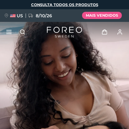
Pular
CONSULTA TODOS OS PRODUTOS
para
o
conteúdo
principal
US
8/10/26
MAIS VENDIDOS
NOVIDADE
Entrar
Idioma
BREAKING NEWS
Perfil de usuário
English
Deutsch
Español
Meus aparelhos
FAQ™ Pure Beauty-Tech Elixir
Français
Italiano
Português
Meus pedidos
Polski
Svenska
Русский
Türkçe
简体中文
繁體中文
Meus endereços
issa™ Teeth Whitening Set
As minhas subscrições