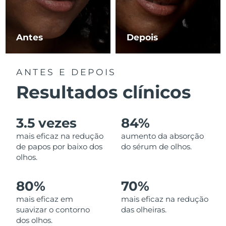
Luxemburgo
Entrega prevista
8/9/26
Macau, RAE da
Antes
Depois
Entrega prevista
8/11/26
China
Malásia
Entrega prevista
8/12/26
ANTES E DEPOIS
Resultados clínicos
Malta
Entrega prevista
8/9/26
México
Entrega prevista
8/13/26
3.5 vezes
84%
mais eficaz na redução
aumento da absorção
Mônaco
Entrega prevista
8/10/26
de papos por baixo dos
do sérum de olhos.
olhos.
Países Baixos
Entrega prevista
8/9/26
80%
70%
Nova Zelândia
Entrega prevista
8/9/26
mais eficaz em
mais eficaz na redução
suavizar o contorno
das olheiras.
Noruega
Entrega prevista
8/9/26
dos olhos.