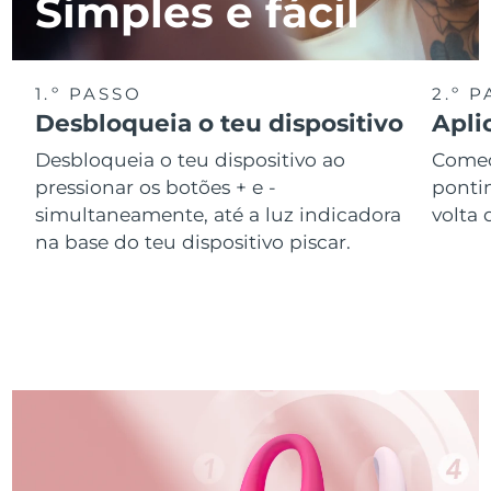
Simples e fácil
1.º PASSO
2.º 
Desbloqueia o teu dispositivo
Apli
Desbloqueia o teu dispositivo ao
Começ
pressionar os botões + e -
ponti
simultaneamente, até a luz indicadora
volta 
na base do teu dispositivo piscar.