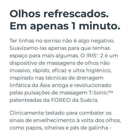
ROTINA DE BELEZA SUECA
Áustria
Entrega prevista
8/9/26
Olhos refrescados.
Em apenas 1 minuto.
Barein
Entrega prevista
8/10/26
Limpeza facial
Lifting facial
Bélgica
Entrega prevista
8/9/26
Ter linhas no sorriso não é algo negativo.
LUNA™ 4 kit
BEAR™ 2 kit
Suavizamo-las apenas para que tenhas
Bermudas
Entrega prevista
8/15/26
Anti-aging massage
Microcurrent toning
espaço para mais algumas. O IRIS
2 é um
TM
dispositivo de massagens de olhos não
Bósnia e
Entrega prevista
8/12/26
invasivo, rápido, eficaz e ultra higiénico,
Hidratação
Cuidado oral
Herzegovina
LUNA™ 4 Plus
BEAR™ 2 go
inspirado nas técnicas de drenagem
UFO™ 3 kit
issa™ 4
Massage, LED heating
Microcurrent toning on-the-go
linfática da Ásia antiga e revolucionado
Brunei
Entrega prevista
8/14/26
TRATAMENTO ANTIENVELHECIMENTO
Deep facial hydration
Hybrid silicone sonic toothbrush
pelas pulsações de massagem T-Sonic™
FAQ™
Bulgária
patenteadas da FOREO da Suécia.
Entrega prevista
8/9/26
LUNA™ 4 Men
BEAR™ 2 eyes & lips
UFO™ 3 LED
NEW
issa™ 4 plus
Clinicamente testado para combater os
Canadá
For men, anti-aging massage
Microcurrent line smoothing device
Entrega prevista
8/13/26
Near-infrared and red light therapy
sinais de envelhecimento à volta dos olhos,
Smart hybrid silicone sonic toothbrush
device
Chile
como papos, olheiras e pés de galinha -
Entrega prevista
8/13/26
Antienvelhecimento
Tratamentos LED