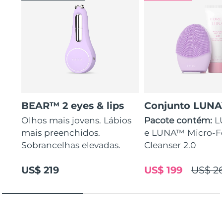
BEAR™ 2 eyes & lips
Conjunto LUN
Olhos mais jovens. Lábios
Pacote contém:
L
mais preenchidos.
e LUNA™ Micro-
Sobrancelhas elevadas.
Cleanser 2.0
US$ 219
US$ 199
US$ 2