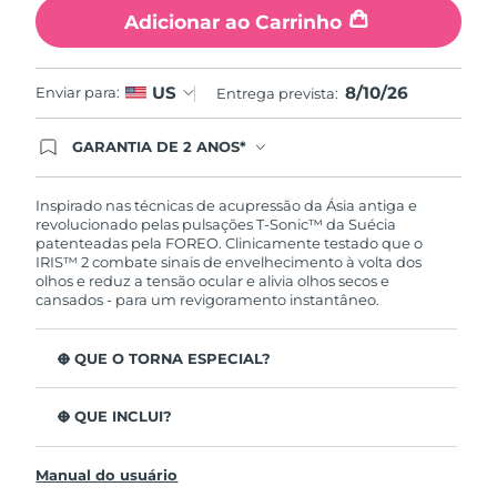
Tailândia
Entrega prevista
8/13/26
Adicionar ao Carrinho
Turquia
Entrega prevista
8/10/26
8/10/26
US
Enviar para:
Entrega prevista:
Emirados Árabes
Entrega prevista
8/10/26
Unidos
GARANTIA DE 2 ANOS*
Ao efetuar seu pedido hoje, você tem direito a
cobertura completa da Garantia FOREO. Isso
Reino Unido
Entrega prevista
8/9/26
significa que se você tiver qualquer problema até
Inspirado nas técnicas de acupressão da Ásia antiga e
2 anos após a compra, a FOREO substituirá seu
revolucionado pelas pulsações T-Sonic™ da Suécia
produto gratuitamente.*exceto pelo Luna FOFO
Estados Unidos
patenteadas pela FOREO. Clinicamente testado que o
Entrega prevista
8/10/26
e Luna Play plus cuja garantia é de 90 dias.
IRIS™ 2 combate sinais de envelhecimento à volta dos
olhos e reduz a tensão ocular e alivia olhos secos e
Uzbequistão
Entrega prevista
8/14/26
cansados - para um revigoramento instantâneo.
Vietnã
Entrega prevista
8/15/26
O QUE O TORNA ESPECIAL?
Aprovado oftalmologicamente como tratamento de
olhos seguro e eficaz.
O QUE INCLUI?
3,5x mais eficaz na redução de papos*
IRIS
2
™
Reduz as olheiras em 70%* e os pés de galinha e as
Manual do usuário
Cabo de carregamento USB
rídulas em 43%*