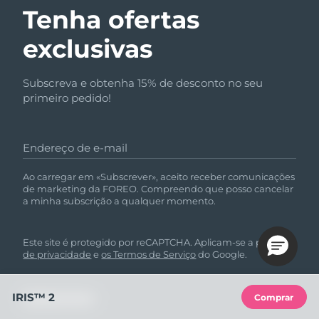
Tenha ofertas
exclusivas
Subscreva e obtenha 15% de desconto no seu
primeiro pedido!
Endereço de e-mail
Ao carregar em «Subscrever», aceito receber comunicações
de marketing da FOREO. Compreendo que posso cancelar
a minha subscrição a qualquer momento.
Este site é protegido por reCAPTCHA. Aplicam-se a
política
de privacidade
e
os Termos de Serviço
do Google.
IRIS™ 2
Comprar