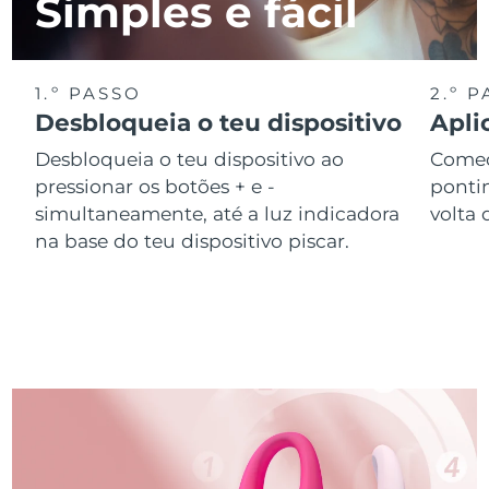
Simples e fácil
1.º PASSO
2.º 
Desbloqueia o teu dispositivo
Apli
Desbloqueia o teu dispositivo ao
Começ
pressionar os botões + e -
ponti
simultaneamente, até a luz indicadora
volta 
na base do teu dispositivo piscar.