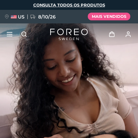
Pular
CONSULTA TODOS OS PRODUTOS
para
o
conteúdo
principal
US
8/10/26
MAIS VENDIDOS
NOVIDADE
Entrar
Idioma
BREAKING NEWS
Perfil de usuário
English
Deutsch
Español
Meus aparelhos
FAQ™ Pure Beauty-Tech Elixir
Français
Italiano
Português
Meus pedidos
Polski
Svenska
Русский
Türkçe
简体中文
繁體中文
Meus endereços
issa™ Teeth Whitening Set
As minhas subscrições