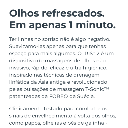
ROTINA DE BELEZA SUECA
Áustria
Entrega prevista
8/9/26
Olhos refrescados.
Em apenas 1 minuto.
Barein
Entrega prevista
8/10/26
Limpeza facial
Lifting facial
Bélgica
Entrega prevista
8/9/26
Ter linhas no sorriso não é algo negativo.
LUNA™ 4 kit
BEAR™ 2 kit
Suavizamo-las apenas para que tenhas
Bermudas
Entrega prevista
8/15/26
Anti-aging massage
Microcurrent toning
espaço para mais algumas. O IRIS
2 é um
TM
dispositivo de massagens de olhos não
Bósnia e
Entrega prevista
8/12/26
invasivo, rápido, eficaz e ultra higiénico,
Hidratação
Cuidado oral
Herzegovina
LUNA™ 4 Plus
BEAR™ 2 go
inspirado nas técnicas de drenagem
UFO™ 3 kit
issa™ 4
Massage, LED heating
Microcurrent toning on-the-go
linfática da Ásia antiga e revolucionado
Brunei
Entrega prevista
8/14/26
TRATAMENTO ANTIENVELHECIMENTO
Deep facial hydration
Hybrid silicone sonic toothbrush
pelas pulsações de massagem T-Sonic™
FAQ™
Bulgária
patenteadas da FOREO da Suécia.
Entrega prevista
8/9/26
LUNA™ 4 Men
BEAR™ 2 eyes & lips
UFO™ 3 LED
NEW
issa™ 4 plus
Clinicamente testado para combater os
Canadá
For men, anti-aging massage
Microcurrent line smoothing device
Entrega prevista
8/13/26
Near-infrared and red light therapy
sinais de envelhecimento à volta dos olhos,
Smart hybrid silicone sonic toothbrush
device
Chile
como papos, olheiras e pés de galinha -
Entrega prevista
8/13/26
Antienvelhecimento
Tratamentos LED