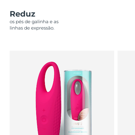
Omã
Entrega prevista
8/12/26
Reduz
Filipinas
Entrega prevista
8/12/26
os pés de galinha e as
linhas de expressão.
Polônia
Entrega prevista
8/10/26
Portugal
Entrega prevista
8/9/26
Porto Rico
Entrega prevista
8/11/26
Catar
Entrega prevista
8/10/26
Reunião
Entrega prevista
8/14/26
Romênia
Entrega prevista
8/9/26
Rússia
Entrega prevista
8/17/26
Arábia Saudita
Entrega prevista
8/10/26