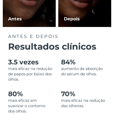
Luxemburgo
Entrega prevista
8/9/26
Macau, RAE da
Antes
Depois
Entrega prevista
8/11/26
China
Malásia
Entrega prevista
8/12/26
ANTES E DEPOIS
Resultados clínicos
Malta
Entrega prevista
8/9/26
México
Entrega prevista
8/13/26
3.5 vezes
84%
mais eficaz na redução
aumento da absorção
Mônaco
Entrega prevista
8/10/26
de papos por baixo dos
do sérum de olhos.
olhos.
Países Baixos
Entrega prevista
8/9/26
80%
70%
Nova Zelândia
Entrega prevista
8/9/26
mais eficaz em
mais eficaz na redução
suavizar o contorno
das olheiras.
Noruega
Entrega prevista
8/9/26
dos olhos.