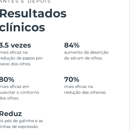
ANTES E DEPOIS
Resultados
clínicos
3.5 vezes
84%
mais eficaz na
aumento da absorção
redução de papos por
do sérum de olhos.
baixo dos olhos.
80%
70%
mais eficaz em
mais eficaz na
suavizar o contorno
redução das olheiras.
dos olhos.
Reduz
os pés de galinha e as
linhas de expressão.