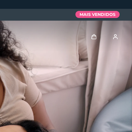
MAIS VENDIDOS
Entrar
Perfil de usuário
Meus aparelhos
Meus pedidos
Meus endereços
As minhas subscrições