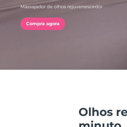
Massajador de olhos rejuvenescedor
issa™ Teeth Whitening Set
Compra agora
FAQ™ Dual LED Panel
POPULAR
Ofertas especiais
Bestsellers
Olhos r
minuto.