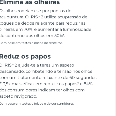
Elimina as olheiras
Os olhos rodeiam-se por pontos de
acupuntura. O IRIS
2 utiliza acupressão de
TM
toques de dedos relaxante para reduzir as
olheiras em 70%, e aumentar a luminosidade
do contorno dos olhos em 50%*.
Com base em testes clínicos de terceiros
Reduz os papos
O IRIS
2 ajuda-te a teres um aspeto
TM
descansado, combatendo a tensão nos olhos
com um tratamento relaxante de 60 segundos.
É 3,5x mais eficaz em reduzir os papos* e 84%
dos consumidores indicam ter olhos com
aspeto revigorado.
Com base em testes clínicos e de consumidores