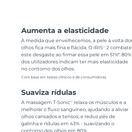
Remoção de pelos
Cuidados de pele FAQ™
Cuidado corporal
Cuidados de pele FAQ™
FAQ™ produtos
FAQ™ skincare
All FAQ™ skincare
All FAQ™ skincare
PEACH™ 2 Pro Max
BEAR™ 2 body
All hair treatments
All FAQ™ skincare
Professional IPL hair removal device
Microcurrent body toning
Aumenta a elasticidade
Cuidados com os
FAQ™ produtos
FAQ™ produtos
Tratamento da acne
FAQ™ products
olhos
À medida que envelhecemos, a pele à volta do
All anti-aging treatments
All LED treatments
PEACH™ 2
LUNA™ 4 body
olhos fica mais fina e flácida. O IRIS
2 combate
All toning treatments
TM
ESPADA™ 2 plus
BEAR™ 2 eyes & lips
IPL hair removal
Massaging body brush
este desgaste ao firmar essa pele em 51%*. 80%
Recurring acne LED therapy
Microcurrent line smoothing device
dos utilizadores indicam ter mais elasticidade
no contorno dos olhos.
PEACH™ 2 go
Sérum SUPERCHARGED™
Cuidado capilar
Cuidado dos poros
Com base em testes clínicos e de consumidores
ESPADA™ 2
IRIS™ 2
Travel-friendly IPL hair removal
Firming body serum
LUNA™ 4 hair
KIWI™ derma
Acne treatment device
Rejuvenating eye massager
NEW
Suaviza rídulas
2-in-1 LED scalp massager
Diamond microdermabrasion .
PEACH™ Cooling Prep Gel
Branqueamento
A massagem T-Sonic
relaxa os músculos e a
TM
ESPADA™ Blemish Solution
Cuidado de olhos
dentário
Cooling IPL hair removal gel
melhorar o fluxo sanguíneo, ajudando a aliviar
FLIP™ play advanced
KIWI™
Concentrated acne gel
Advanced eye care treatment
issa™ Teeth Whitening Set
olhos cansados e tensos, e reduz pés de
LED light hairbrush
Blackhead remover
galinha e rídulas em 43% - suavizando o
Dual LED + sonic device & 18% PAP gel
MAIS
contorno dos olhos em 80%.