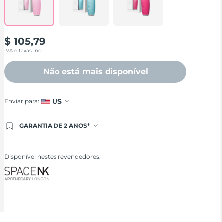
$ 105,79
IVA e taxas incl.
Não está mais disponível
US
Enviar para:
GARANTIA DE 2 ANOS*
Ao efetuar seu pedido hoje, você tem direito a
cobertura completa da Garantia FOREO. Isso
significa que se você tiver qualquer problema até 2
Disponível nestes revendedores:
anos após a compra, a FOREO substituirá seu
produto gratuitamente.*exceto pelo Luna FOFO e
Luna Play plus cuja garantia é de 90 dias.