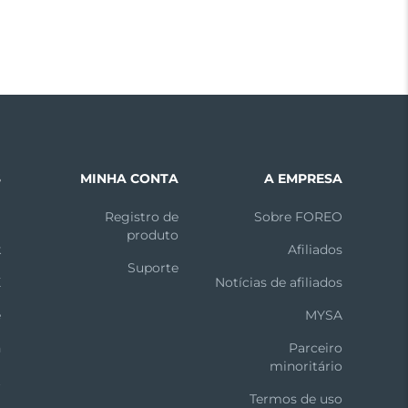
S
MINHA CONTA
A EMPRESA
m
Registro de
Sobre FOREO
produto
k
Afiliados
Suporte
X
Notícias de afiliados
e
MYSA
n
Parceiro
minoritário
t
Termos de uso