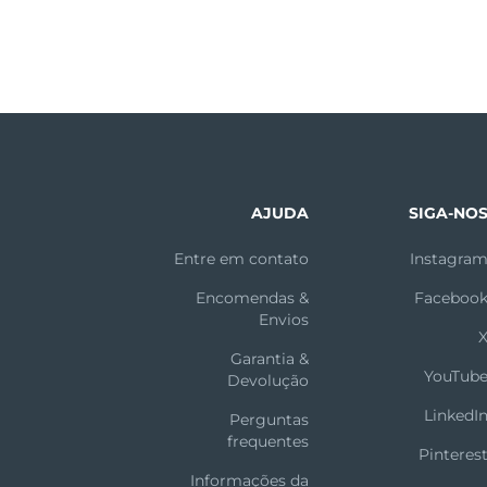
AJUDA
SIGA-NO
Entre em contato
Instagra
Encomendas &
Faceboo
Envios
Garantia &
YouTub
Devolução
LinkedI
Perguntas
frequentes
Pinteres
Informações da