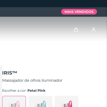
MAIS VENDIDOS
Entrar
Perfil de usuário
Meus aparelhos
IRIS™
Meus pedidos
Massajador de olhos iluminador
Escolher a cor:
Petal Pink
Meus endereços
As minhas subscrições