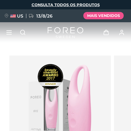
Pular
CONSULTA TODOS OS PRODUTOS
para
o
conteúdo
principal
US
13/8/26
MAIS VENDIDOS
NOVIDADE
Entrar
Idioma
BREAKING NEWS
Perfil de usuário
English
Deutsch
Español
Meus aparelhos
FAQ™ Pure Beauty-Tech Elixir
Français
Italiano
Português
Meus pedidos
Polski
Svenska
Русский
Türkçe
简体中文
繁體中文
Meus endereços
issa™ Teeth Whitening Set
As minhas subscrições