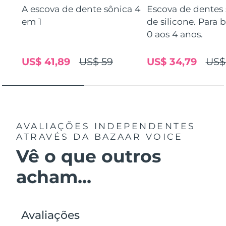
A escova de dente sônica 4
Escova de dentes 
Singapura
Entrega prevista
14/08/2026
em 1
de silicone. Para 
0 aos 4 anos.
Eslováquia
Entrega prevista
12/08/2026
US$ 41,89
US$ 59
US$ 34,79
US$
Eslovênia
Entrega prevista
12/08/2026
África do Sul
Entrega prevista
20/08/2026
Coreia do Sul
Entrega prevista
14/08/2026
AVALIAÇÕES INDEPENDENTES
ATRAVÉS DA BAZAAR VOICE
Espanha
Entrega prevista
12/08/2026
Vê o que outros
Suécia
Entrega prevista
12/08/2026
acham...
Suíça
Entrega prevista
12/08/2026
Taiwan
Entrega prevista
17/08/2026