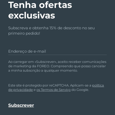
Tenha ofertas
exclusivas
Subscreva e obtenha 15% de desconto no seu
primeiro pedido!
Endereço de e-mail
Ao carregar em «Subscrever», aceito receber comunicações
de marketing da FOREO. Compreendo que posso cancelar
a minha subscrição a qualquer momento.
Este site é protegido por reCAPTCHA. Aplicam-se a
política
de privacidade
e
os Termos de Serviço
do Google.