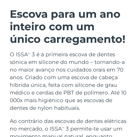
ROTINA DE BELEZA SUECA
Áustria
Entrega prevista
12/08/2026
Escova para um ano
inteiro com um
Barein
Entrega prevista
13/08/2026
único carregamento!
Limpeza facial
Lifting facial
Bélgica
Entrega prevista
12/08/2026
LUNA™ 4 kit
BEAR™ 2 kit
Bermudas
Entrega prevista
18/08/2026
O ISSA
3 é a primeira escova de dentes
TM
Anti-aging massage
Microcurrent toning
sónica em silicone do mundo – tornando-a
Bósnia e
no maior avanço nos cuidados orais em 70
Entrega prevista
15/08/2026
Hidratação
Cuidado oral
Herzegovina
anos. Criado com uma escova de cabeça
LUNA™ 4 Plus
BEAR™ 2 go
UFO™ 3 kit
issa™ 4
híbrida única, feita com silicone de grau
Massage, LED heating
Microcurrent toning on-the-go
Brunei
Entrega prevista
17/08/2026
TRATAMENTO ANTIENVELHECIMENTO
médico e cerdas de PBT de polímero. Até 10
Deep facial hydration
Hybrid silicone sonic toothbrush
FAQ™
000x mais higiénico que as escovas de
Bulgária
Entrega prevista
12/08/2026
dentes de nylon habituais.
LUNA™ 4 Men
BEAR™ 2 eyes & lips
UFO™ 3 LED
NEW
issa™ 4 plus
Canadá
For men, anti-aging massage
Microcurrent line smoothing device
Entrega prevista
16/08/2026
Ao contrário das escovas de dentes elétricas
Near-infrared and red light therapy
Smart hybrid silicone sonic toothbrush
device
no mercado, o ISSA
3 permite-te usar um
TM
Chile
Entrega prevista
16/08/2026
Antienvelhecimento
Tratamentos LED
movimento manual natural, enquanto