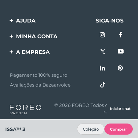
AJUDA
SIGA-NOS
Entre em contato
MINHA CONTA
Encomendas & Envios
Registro de produto
A EMPRESA
Garantia & Devolução
Suporte
Sobre FOREO
Perguntas frequentes
Pagamento 100% seguro
Afiliados
Informações da bateria
Avaliações da Bazaarvoice
Notícias de afiliados
MYSA
© 2026 FOREO Todos os direitos
Iniciar chat
Parceiro minoritário
reservados
Termos de uso
ISSA™ 3
Coleção
Comprar
Política de privacidade