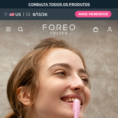
Pular
CONSULTA TODOS OS PRODUTOS
para
o
conteúdo
principal
US
8/13/26
MAIS VENDIDOS
NOVIDADE
Entrar
Idioma
BREAKING NEWS
Perfil de usuário
English
Deutsch
Español
Meus aparelhos
FAQ™ Pure Beauty-Tech Elixir
Français
Italiano
Português
Meus pedidos
Polski
Svenska
Русский
Türkçe
简体中文
繁體中文
Meus endereços
issa™ Teeth Whitening Set
As minhas subscrições