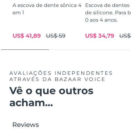
A escova de dente sônica 4
Escova de dentes 
Singapura
Entrega prevista
14/08/2026
em 1
de silicone. Para 
0 aos 4 anos.
Eslováquia
Entrega prevista
12/08/2026
US$ 41,89
US$ 59
US$ 34,79
US$
Eslovênia
Entrega prevista
12/08/2026
África do Sul
Entrega prevista
20/08/2026
Coreia do Sul
Entrega prevista
14/08/2026
AVALIAÇÕES INDEPENDENTES
ATRAVÉS DA BAZAAR VOICE
Espanha
Entrega prevista
12/08/2026
Vê o que outros
Suécia
Entrega prevista
12/08/2026
acham...
Suíça
Entrega prevista
12/08/2026
Taiwan
Entrega prevista
17/08/2026