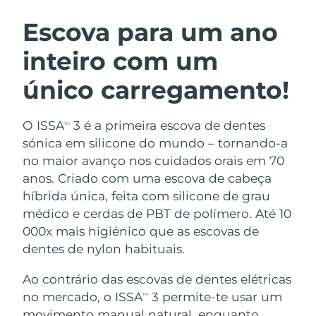
ROTINA DE BELEZA SUECA
Áustria
Entrega prevista
12/08/2026
Escova para um ano
inteiro com um
Barein
Entrega prevista
13/08/2026
único carregamento!
Limpeza facial
Lifting facial
Bélgica
Entrega prevista
12/08/2026
LUNA™ 4 kit
BEAR™ 2 kit
Bermudas
Entrega prevista
18/08/2026
O ISSA
3 é a primeira escova de dentes
TM
Anti-aging massage
Microcurrent toning
sónica em silicone do mundo – tornando-a
Bósnia e
no maior avanço nos cuidados orais em 70
Entrega prevista
15/08/2026
Hidratação
Cuidado oral
Herzegovina
anos. Criado com uma escova de cabeça
LUNA™ 4 Plus
BEAR™ 2 go
UFO™ 3 kit
issa™ 4
híbrida única, feita com silicone de grau
Massage, LED heating
Microcurrent toning on-the-go
Brunei
Entrega prevista
17/08/2026
TRATAMENTO ANTIENVELHECIMENTO
médico e cerdas de PBT de polímero. Até 10
Deep facial hydration
Hybrid silicone sonic toothbrush
FAQ™
000x mais higiénico que as escovas de
Bulgária
Entrega prevista
12/08/2026
dentes de nylon habituais.
LUNA™ 4 Men
BEAR™ 2 eyes & lips
UFO™ 3 LED
NEW
issa™ 4 plus
Canadá
For men, anti-aging massage
Microcurrent line smoothing device
Entrega prevista
16/08/2026
Ao contrário das escovas de dentes elétricas
Near-infrared and red light therapy
Smart hybrid silicone sonic toothbrush
device
no mercado, o ISSA
3 permite-te usar um
TM
Chile
Entrega prevista
16/08/2026
Antienvelhecimento
Tratamentos LED
movimento manual natural, enquanto