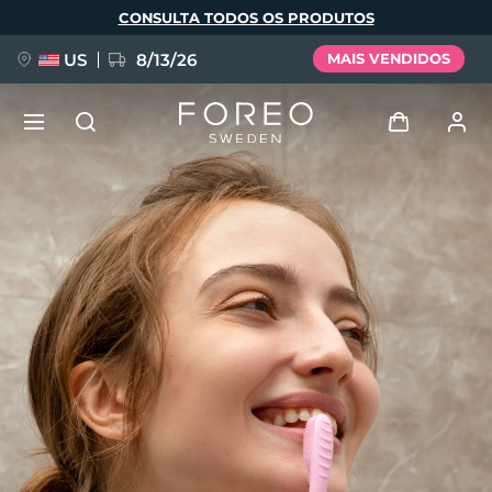
Pular
CONSULTA TODOS OS PRODUTOS
para
o
conteúdo
principal
US
8/13/26
MAIS VENDIDOS
NOVIDADE
Entrar
Idioma
BREAKING NEWS
Perfil de usuário
English
Deutsch
Español
Meus aparelhos
FAQ™ Pure Beauty-Tech Elixir
Français
Italiano
Português
Meus pedidos
Polski
Svenska
Русский
Türkçe
简体中文
繁體中文
Meus endereços
issa™ Teeth Whitening Set
As minhas subscrições