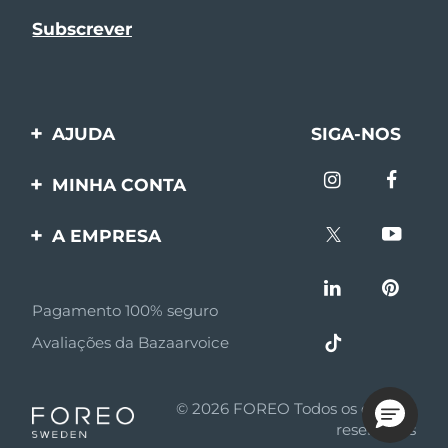
AJUDA
SIGA-NOS
Entre em contato
MINHA CONTA
Encomendas & Envios
Registro de produto
A EMPRESA
Garantia & Devolução
Suporte
Sobre FOREO
Perguntas frequentes
Pagamento 100% seguro
Afiliados
Informações da bateria
Avaliações da Bazaarvoice
Notícias de afiliados
MYSA
© 2026 FOREO Todos os direitos
Parceiro minoritário
reservados