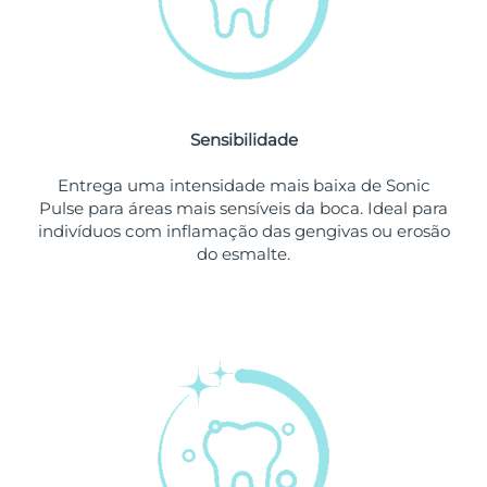
Singapura
Entrega prevista
8/12/26
Eslováquia
Entrega prevista
8/10/26
Sensibilidade
Eslovênia
Entrega prevista
8/10/26
Entrega uma intensidade mais baixa de Sonic
África do Sul
Entrega prevista
8/18/26
Pulse para áreas mais sensíveis da boca. Ideal para
indivíduos com inflamação das gengivas ou erosão
Coreia do Sul
Entrega prevista
8/12/26
do esmalte.
Espanha
Entrega prevista
8/10/26
Suécia
Entrega prevista
8/10/26
Suíça
Entrega prevista
8/10/26
Taiwan
Entrega prevista
8/15/26