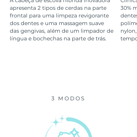
A cabeça de escova híbrida inovadora
Clini
Luxemburgo
Entrega prevista
8/10/26
apresenta 2 tipos de cerdas na parte
30% m
frontal para uma limpeza revigorante
dentes
Macau, RAE da
dos dentes e uma massagem suave
polím
Entrega prevista
8/12/26
China
das gengivas, além de um limpador de
nylon
língua e bochechas na parte de trás.
tempo
Malásia
Entrega prevista
8/13/26
Malta
Entrega prevista
8/10/26
México
Entrega prevista
8/14/26
Mônaco
Entrega prevista
8/11/26
3 MODOS
Países Baixos
Entrega prevista
8/10/26
Nova Zelândia
Entrega prevista
8/10/26
Noruega
Entrega prevista
8/10/26