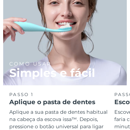
COMO USAR
Simples e fácil
PASSO 1
PASS
Aplique o pasta de dentes
Esco
Aplique a sua pasta de dentes habitual
Escov
na cabeça da escova issa™. Depois,
faria
pressione o botão universal para ligar
minuto