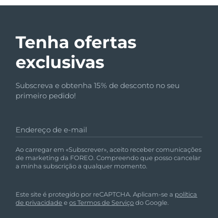
Tenha ofertas
exclusivas
Subscreva e obtenha 15% de desconto no seu
primeiro pedido!
Endereço de e-mail
Ao carregar em «Subscrever», aceito receber comunicações
de marketing da FOREO. Compreendo que posso cancelar
a minha subscrição a qualquer momento.
Este site é protegido por reCAPTCHA. Aplicam-se a
política
de privacidade
e
os Termos de Serviço
do Google.