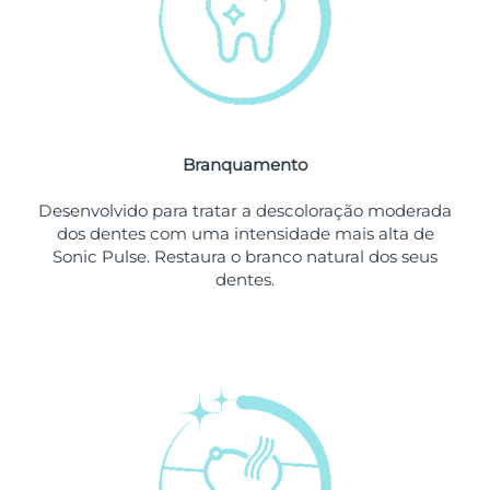
Omã
Entrega prevista
8/13/26
Filipinas
Entrega prevista
8/13/26
Polônia
Entrega prevista
8/11/26
Branquamento
Portugal
Entrega prevista
8/10/26
Desenvolvido para tratar a descoloração moderada
Porto Rico
Entrega prevista
8/12/26
dos dentes com uma intensidade mais alta de
Sonic Pulse. Restaura o branco natural dos seus
Catar
Entrega prevista
8/11/26
dentes.
Reunião
Entrega prevista
8/15/26
Romênia
Entrega prevista
8/10/26
Rússia
Entrega prevista
8/18/26
Arábia Saudita
Entrega prevista
8/11/26