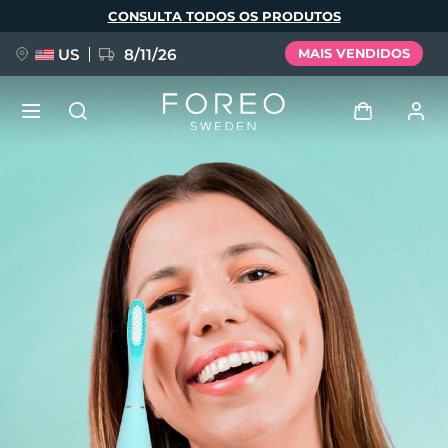
Pular
CONSULTA TODOS OS PRODUTOS
para
o
conteúdo
principal
US
8/11/26
MAIS VENDIDOS
NOVIDADE
Entrar
Idioma
BREAKING NEWS
Perfil de usuário
English
Deutsch
Español
Meus aparelhos
FAQ™ Pure Beauty-Tech Elixir
Français
Italiano
Português
Meus pedidos
Polski
Svenska
Русский
Türkçe
简体中文
繁體中文
Meus endereços
issa™ Teeth Whitening Set
As minhas subscrições