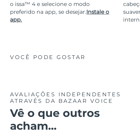
o issa™ 4 e selecione o modo
cabeça
preferido na app, se desejar.
Instale o
suave
app.
intern
VOCÊ PODE GOSTAR
AVALIAÇÕES INDEPENDENTES
ATRAVÉS DA BAZAAR VOICE
Vê o que outros
acham...