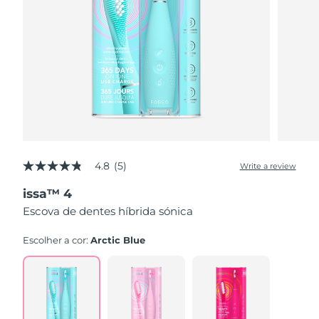
4.8
(5)
Write a review
4.8
out
issa™ 4
of
5
Escova de dentes híbrida sónica
stars,
average
rating
Escolher a cor:
Arctic Blue
value.
Read
5
Reviews.
Same
page
link.