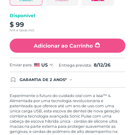
Disponível
$ 99
IVA e taxas incl.
Adicionar ao Carrinho
8/12/26
US
Enviar para:
Entrega prevista:
GARANTIA DE 2 ANOS*
Ao efetuar seu pedido hoje, você tem direito a
cobertura completa da Garantia FOREO. Isso
significa que se você tiver qualquer problema até
Experimente o futuro do cuidado oral com a issa™ 4.
2 anos após a compra, a FOREO substituirá seu
Alimentada por uma tecnologia revolucionária e
produto gratuitamente.*exceto pelo Luna FOFO
patenteada que oferece até um ano de uso com uma
e Luna Play plus cuja garantia é de 90 dias.
única carga USB, esta escova de dentes de nova geração
combina tecnologia avançada Sonic Pulse com uma
cabeça de escova híbrida única - cerdas de silicone ultra
macias na parte externa para proteger suavemente as
gengivas, e cerdas de polímero de alto desempenho na