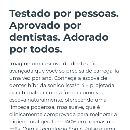
ROTINA DE BELEZA SUECA
Áustria
Entrega prevista
8/10/26
Testado por pessoas.
Aprovado por
Barein
Entrega prevista
8/11/26
dentistas. Adorado
Limpeza facial
Lifting facial
Bélgica
Entrega prevista
8/10/26
LUNA™ 4 kit
BEAR™ 2 kit
por todos.
Bermudas
Entrega prevista
8/16/26
Anti-aging massage
Microcurrent toning
Imagine uma escova de dentes tão
Bósnia e
Entrega prevista
8/13/26
Hidratação
Cuidado oral
Herzegovina
avançada que você só precisa de carregá-la
LUNA™ 4 Plus
BEAR™ 2 go
uma vez por ano. Conheça a escova de
UFO™ 3 kit
issa™ 4
Massage, LED heating
Microcurrent toning on-the-go
Brunei
Entrega prevista
8/15/26
dentes híbrida sonico issa™ 4 – projetada
TRATAMENTO ANTIENVELHECIMENTO
Deep facial hydration
Hybrid silicone sonic toothbrush
para trabalhar com a forma como você
FAQ™
Bulgária
Entrega prevista
8/10/26
escova naturalmente, oferecendo uma
LUNA™ 4 Men
BEAR™ 2 eyes & lips
UFO™ 3 LED
NEW
limpeza poderosa, mas suave, que é
issa™ 4 plus
Canadá
For men, anti-aging massage
Microcurrent line smoothing device
Entrega prevista
8/14/26
clinicamente comprovada para melhorar a
Near-infrared and red light therapy
Smart hybrid silicone sonic toothbrush
device
higiene oral geral em 140% em apenas um
Chile
Entrega prevista
8/14/26
Antienvelhecimento
Tratamentos LED
mês. Com a tecnologia Sonic Pulse e uma