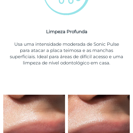
Tailândia
Entrega prevista
8/14/26
Turquia
Entrega prevista
8/11/26
Emirados Árabes
Limpeza Profunda
Entrega prevista
8/11/26
Unidos
Usa uma intensidade moderada de Sonic Pulse
para atacar a placa teimosa e as manchas
Reino Unido
Entrega prevista
8/10/26
superficiais. Ideal para áreas de difícil acesso e uma
limpeza de nível odontológico em casa.
Estados Unidos
Entrega prevista
8/11/26
Uzbequistão
Entrega prevista
8/15/26
Vietnã
Entrega prevista
8/16/26