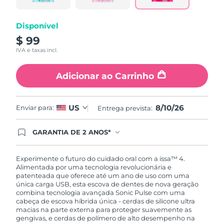
mesma
página.
Disponível
$ 99
IVA e taxas incl.
Adicionar ao Carrinho
8/10/26
US
Enviar para:
Entrega prevista:
GARANTIA DE 2 ANOS*
Ao efetuar seu pedido hoje, você tem direito a
cobertura completa da Garantia FOREO. Isso
significa que se você tiver qualquer problema até
Experimente o futuro do cuidado oral com a issa™ 4.
2 anos após a compra, a FOREO substituirá seu
Alimentada por uma tecnologia revolucionária e
produto gratuitamente.*exceto pelo Luna FOFO
patenteada que oferece até um ano de uso com uma
e Luna Play plus cuja garantia é de 90 dias.
única carga USB, esta escova de dentes de nova geração
combina tecnologia avançada Sonic Pulse com uma
cabeça de escova híbrida única - cerdas de silicone ultra
macias na parte externa para proteger suavemente as
gengivas, e cerdas de polímero de alto desempenho na