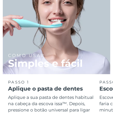
COMO USAR
Simples e fácil
PASSO 1
PASS
Aplique o pasta de dentes
Esco
Aplique a sua pasta de dentes habitual
Escov
na cabeça da escova issa™. Depois,
faria
pressione o botão universal para ligar
minuto