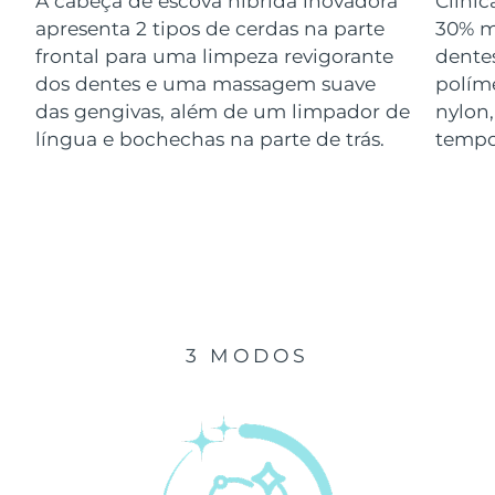
A cabeça de escova híbrida inovadora
Clini
Luxemburgo
Entrega prevista
9/8/26
apresenta 2 tipos de cerdas na parte
30% m
frontal para uma limpeza revigorante
dentes
Macau, RAE da
dos dentes e uma massagem suave
polím
Entrega prevista
11/8/26
China
das gengivas, além de um limpador de
nylon
língua e bochechas na parte de trás.
tempo
Malásia
Entrega prevista
12/8/26
Malta
Entrega prevista
9/8/26
México
Entrega prevista
13/8/26
Mônaco
Entrega prevista
10/8/26
3 MODOS
Países Baixos
Entrega prevista
9/8/26
Nova Zelândia
Entrega prevista
9/8/26
Noruega
Entrega prevista
9/8/26