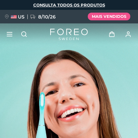
Pular
CONSULTA TODOS OS PRODUTOS
para
o
conteúdo
principal
US
8/10/26
MAIS VENDIDOS
NOVIDADE
Entrar
Idioma
BREAKING NEWS
Perfil de usuário
English
Deutsch
Español
Meus aparelhos
FAQ™ Pure Beauty-Tech Elixir
Français
Italiano
Português
Meus pedidos
Polski
Svenska
Русский
Türkçe
简体中文
繁體中文
Meus endereços
issa™ Teeth Whitening Set
As minhas subscrições