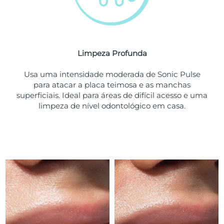
Tailândia
Entrega prevista
13/8/26
Turquia
Entrega prevista
10/8/26
Emirados Árabes
Limpeza Profunda
Entrega prevista
10/8/26
Unidos
Usa uma intensidade moderada de Sonic Pulse
para atacar a placa teimosa e as manchas
Reino Unido
Entrega prevista
9/8/26
superficiais. Ideal para áreas de difícil acesso e uma
limpeza de nível odontológico em casa.
Estados Unidos
Entrega prevista
10/8/26
Uzbequistão
Entrega prevista
14/8/26
Vietnã
Entrega prevista
15/8/26