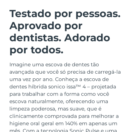
ROTINA DE BELEZA SUECA
Áustria
Entrega prevista
9/8/26
Testado por pessoas.
Aprovado por
Barein
Entrega prevista
10/8/26
dentistas. Adorado
Limpeza facial
Lifting facial
Bélgica
Entrega prevista
9/8/26
LUNA™ 4 kit
BEAR™ 2 kit
por todos.
Bermudas
Entrega prevista
15/8/26
Anti-aging massage
Microcurrent toning
Imagine uma escova de dentes tão
Bósnia e
Entrega prevista
12/8/26
Hidratação
Cuidado oral
Herzegovina
avançada que você só precisa de carregá-la
LUNA™ 4 Plus
BEAR™ 2 go
uma vez por ano. Conheça a escova de
UFO™ 3 kit
issa™ 4
Massage, LED heating
Microcurrent toning on-the-go
Brunei
Entrega prevista
14/8/26
dentes híbrida sonico issa™ 4 – projetada
TRATAMENTO ANTIENVELHECIMENTO
Deep facial hydration
Hybrid silicone sonic toothbrush
para trabalhar com a forma como você
FAQ™
Bulgária
Entrega prevista
9/8/26
escova naturalmente, oferecendo uma
LUNA™ 4 Men
BEAR™ 2 eyes & lips
UFO™ 3 LED
NEW
limpeza poderosa, mas suave, que é
issa™ 4 plus
Canadá
For men, anti-aging massage
Microcurrent line smoothing device
Entrega prevista
13/8/26
clinicamente comprovada para melhorar a
Near-infrared and red light therapy
Smart hybrid silicone sonic toothbrush
device
higiene oral geral em 140% em apenas um
Chile
Entrega prevista
13/8/26
Antienvelhecimento
Tratamentos LED
mês. Com a tecnologia Sonic Pulse e uma