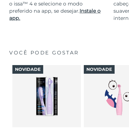
o issa™ 4 e selecione o modo
cabeça
preferido na app, se desejar.
Instale o
suave
app.
intern
VOCÊ PODE GOSTAR
NOVIDADE
NOVIDADE