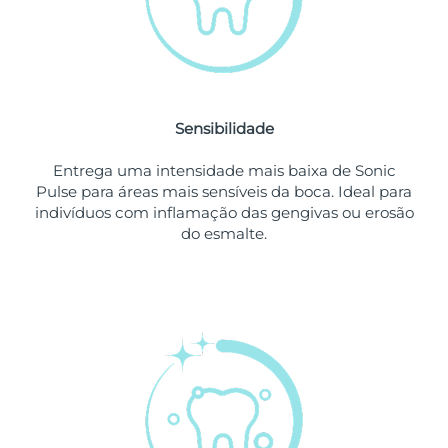
Singapura
Entrega prevista
11/8/26
Eslováquia
Entrega prevista
9/8/26
Sensibilidade
Eslovênia
Entrega prevista
9/8/26
Entrega uma intensidade mais baixa de Sonic
África do Sul
Entrega prevista
17/8/26
Pulse para áreas mais sensíveis da boca. Ideal para
indivíduos com inflamação das gengivas ou erosão
Coreia do Sul
Entrega prevista
11/8/26
do esmalte.
Espanha
Entrega prevista
9/8/26
Suécia
Entrega prevista
9/8/26
Suíça
Entrega prevista
9/8/26
Taiwan
Entrega prevista
14/8/26