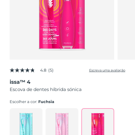
4.8
(5)
Escreva uma avaliação
4.8
de
issa™ 4
5
estrelas,
Escova de dentes híbrida sónica
valor
médio
de
Escolher a cor:
Fuchsia
avaliação.
Read
5
Reviews.
Link
abre
na