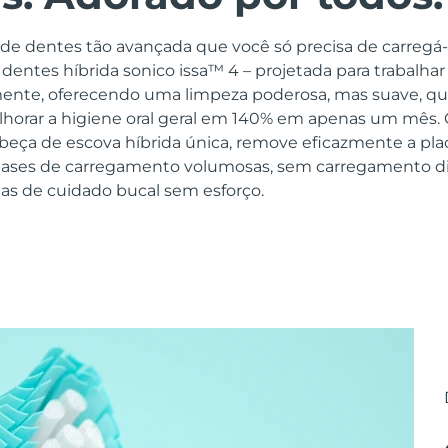
e dentes tão avançada que você só precisa de carregá-
dentes híbrida sonico issa™ 4 – projetada para trabalh
ente, oferecendo uma limpeza poderosa, mas suave, qu
horar a higiene oral geral em 140% em apenas um mês. 
beça de escova híbrida única, remove eficazmente a pl
bases de carregamento volumosas, sem carregamento di
ias de cuidado bucal sem esforço.