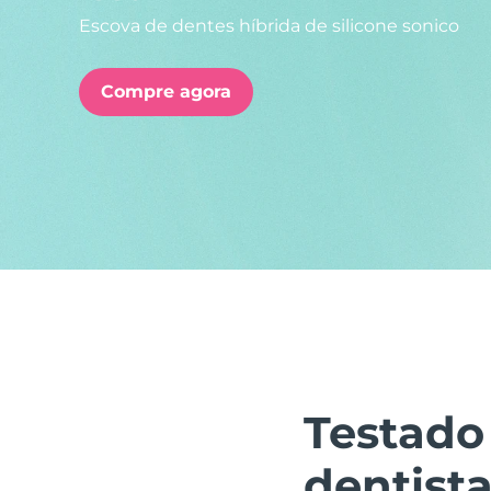
Escova de dentes híbrida de silicone sonico
issa™ Teeth Whitening Set
Compre agora
FAQ™ Dual LED Panel
POPULAR
Ofertas especiais
Bestsellers
Testado
dentista