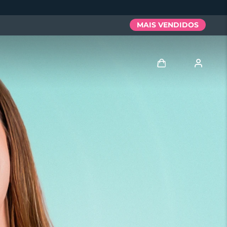
MAIS VENDIDOS
Entrar
Perfil de usuário
Meus aparelhos
Meus pedidos
Meus endereços
As minhas subscrições