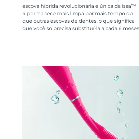
Dispositivos ESPADA™
Dispositivos de olhos
LUNA™ Dual-Peptide Scalp
escova híbrida revolucionária e única da issa™
Cuidados de pele KIWI™
All acne treatment devices
All revitalizing eye massagers
Serum
issa™ Teeth Whitening Gel
4 permanece mais limpa por mais tempo do
Advanced pore care essentials
For healthy hair
18% PAP
que outras escovas de dentes, o que significa
que você só precisa substituí-la a cada 6 meses
Cosméticos
Homens
Comprar todos
FOREO APP
SOBRE