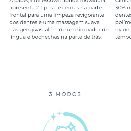
A cabeça de escova híbrida inovadora
Clini
Luxemburgo
Entrega prevista
09/08/2026
apresenta 2 tipos de cerdas na parte
30% m
frontal para uma limpeza revigorante
dentes
Macau, RAE da
dos dentes e uma massagem suave
polím
Entrega prevista
11/08/2026
China
das gengivas, além de um limpador de
nylon
língua e bochechas na parte de trás.
tempo
Malásia
Entrega prevista
12/08/2026
Malta
Entrega prevista
09/08/2026
México
Entrega prevista
13/08/2026
Mônaco
Entrega prevista
10/08/2026
3 MODOS
Países Baixos
Entrega prevista
09/08/2026
Nova Zelândia
Entrega prevista
09/08/2026
Noruega
Entrega prevista
09/08/2026