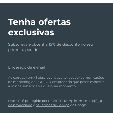
Tenha ofertas
exclusivas
Subscreva e obtenha 15% de desconto no seu
primeiro pedido!
Endereço de e-mail
Ao carregar em «Subscrever», aceito receber comunicações
de marketing da FOREO. Compreendo que posso cancelar
a minha subscrição a qualquer momento.
Este site é protegido por reCAPTCHA. Aplicam-se a
política
de privacidade
e
os Termos de Serviço
do Google.