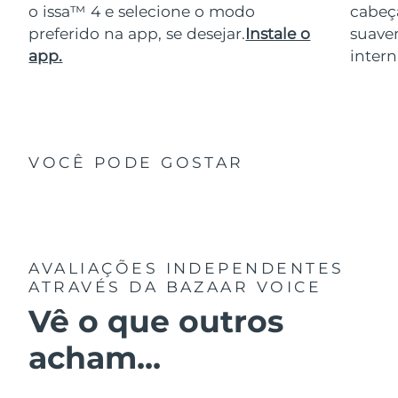
o issa™ 4 e selecione o modo
cabeça
preferido na app, se desejar.
Instale o
suave
app.
intern
VOCÊ PODE GOSTAR
AVALIAÇÕES INDEPENDENTES
ATRAVÉS DA BAZAAR VOICE
Vê o que outros
acham...