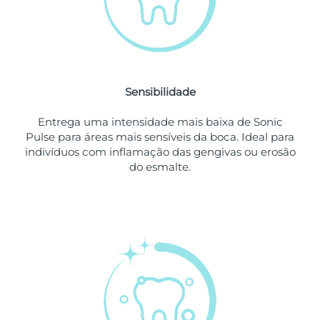
Singapura
Entrega prevista
11/08/2026
Eslováquia
Entrega prevista
09/08/2026
Sensibilidade
Eslovênia
Entrega prevista
09/08/2026
Entrega uma intensidade mais baixa de Sonic
África do Sul
Entrega prevista
17/08/2026
Pulse para áreas mais sensíveis da boca. Ideal para
indivíduos com inflamação das gengivas ou erosão
Coreia do Sul
Entrega prevista
11/08/2026
do esmalte.
Espanha
Entrega prevista
09/08/2026
Suécia
Entrega prevista
09/08/2026
Suíça
Entrega prevista
09/08/2026
Taiwan
Entrega prevista
14/08/2026