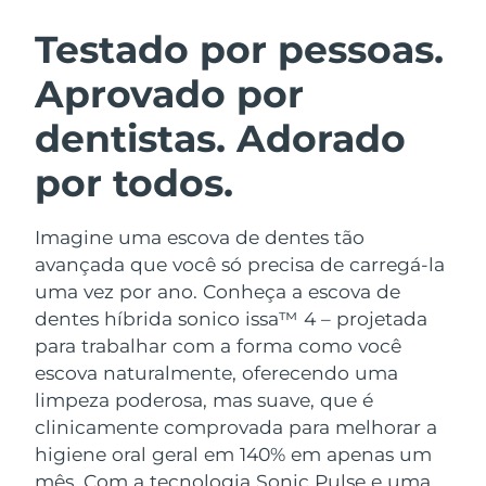
ROTINA DE BELEZA SUECA
Áustria
Entrega prevista
09/08/2026
Testado por pessoas.
Aprovado por
Barein
Entrega prevista
10/08/2026
dentistas. Adorado
Limpeza facial
Lifting facial
Bélgica
Entrega prevista
09/08/2026
LUNA™ 4 kit
BEAR™ 2 kit
por todos.
Bermudas
Entrega prevista
15/08/2026
Anti-aging massage
Microcurrent toning
Imagine uma escova de dentes tão
Bósnia e
Entrega prevista
12/08/2026
Hidratação
Cuidado oral
Herzegovina
avançada que você só precisa de carregá-la
LUNA™ 4 Plus
BEAR™ 2 go
uma vez por ano. Conheça a escova de
UFO™ 3 kit
issa™ 4
Massage, LED heating
Microcurrent toning on-the-go
Brunei
Entrega prevista
14/08/2026
dentes híbrida sonico issa™ 4 – projetada
TRATAMENTO ANTIENVELHECIMENTO
Deep facial hydration
Hybrid silicone sonic toothbrush
para trabalhar com a forma como você
FAQ™
Bulgária
Entrega prevista
09/08/2026
escova naturalmente, oferecendo uma
LUNA™ 4 Men
BEAR™ 2 eyes & lips
UFO™ 3 LED
NEW
limpeza poderosa, mas suave, que é
issa™ 4 plus
Canadá
For men, anti-aging massage
Microcurrent line smoothing device
Entrega prevista
13/08/2026
clinicamente comprovada para melhorar a
Near-infrared and red light therapy
Smart hybrid silicone sonic toothbrush
device
higiene oral geral em 140% em apenas um
Chile
Entrega prevista
13/08/2026
Antienvelhecimento
Tratamentos LED
mês. Com a tecnologia Sonic Pulse e uma