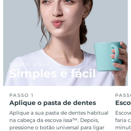
COMO USAR
Simples e fácil
PASSO 1
PASS
Aplique o pasta de dentes
Esco
Aplique a sua pasta de dentes habitual
Escov
na cabeça da escova issa™. Depois,
faria
pressione o botão universal para ligar
minuto