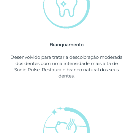
Omã
Entrega prevista
12/08/2026
Filipinas
Entrega prevista
12/08/2026
Polônia
Entrega prevista
10/08/2026
Branquamento
Portugal
Entrega prevista
09/08/2026
Desenvolvido para tratar a descoloração moderada
Porto Rico
Entrega prevista
11/08/2026
dos dentes com uma intensidade mais alta de
Sonic Pulse. Restaura o branco natural dos seus
Catar
Entrega prevista
10/08/2026
dentes.
Reunião
Entrega prevista
14/08/2026
Romênia
Entrega prevista
09/08/2026
Rússia
Entrega prevista
17/08/2026
Arábia Saudita
Entrega prevista
10/08/2026