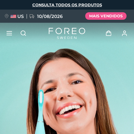
Pular
CONSULTA TODOS OS PRODUTOS
para
o
conteúdo
principal
US
10/08/2026
MAIS VENDIDOS
NOVIDADE
Entrar
Idioma
BREAKING NEWS
Perfil de usuário
English
Deutsch
Español
Meus aparelhos
FAQ™ Pure Beauty-Tech Elixir
Français
Italiano
Português
Meus pedidos
Polski
Svenska
Русский
Türkçe
简体中文
繁體中文
Meus endereços
issa™ Teeth Whitening Set
As minhas subscrições