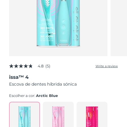
4.8
(5)
Write a review
4.8
out
issa™ 4
of
5
Escova de dentes híbrida sónica
stars,
average
rating
Escolher a cor:
Arctic Blue
value.
Read
5
Reviews.
Same
page
link.