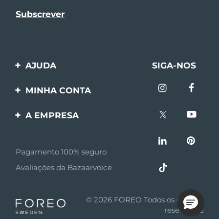
AJUDA
SIGA-NOS
Entre em contato
MINHA CONTA
Encomendas & Envios
Registro de produto
A EMPRESA
Garantia & Devolução
Suporte
Sobre FOREO
Perguntas frequentes
Pagamento 100% seguro
Afiliados
Informações da bateria
Avaliações da Bazaarvoice
Notícias de afiliados
MYSA
© 2026 FOREO Todos os direitos
Parceiro minoritário
reservados