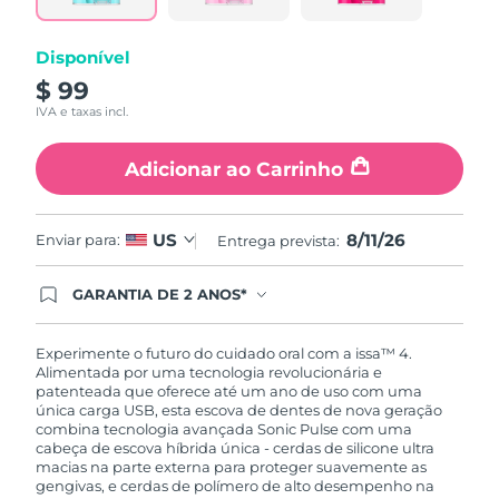
Disponível
$ 99
IVA e taxas incl.
Adicionar ao Carrinho
8/11/26
US
Enviar para:
Entrega prevista:
GARANTIA DE 2 ANOS*
Ao efetuar seu pedido hoje, você tem direito a
cobertura completa da Garantia FOREO. Isso
significa que se você tiver qualquer problema até
Experimente o futuro do cuidado oral com a issa™ 4.
2 anos após a compra, a FOREO substituirá seu
Alimentada por uma tecnologia revolucionária e
produto gratuitamente.*exceto pelo Luna FOFO
patenteada que oferece até um ano de uso com uma
e Luna Play plus cuja garantia é de 90 dias.
única carga USB, esta escova de dentes de nova geração
combina tecnologia avançada Sonic Pulse com uma
cabeça de escova híbrida única - cerdas de silicone ultra
macias na parte externa para proteger suavemente as
gengivas, e cerdas de polímero de alto desempenho na