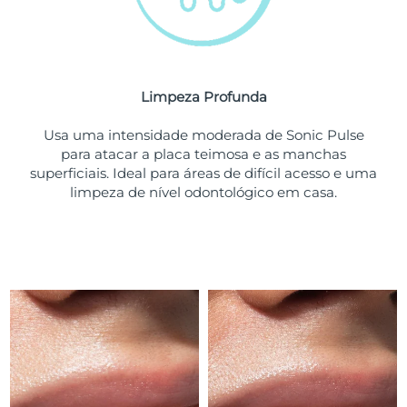
Tailândia
Entrega prevista
13/08/2026
Turquia
Entrega prevista
10/08/2026
Emirados Árabes
Limpeza Profunda
Entrega prevista
10/08/2026
Unidos
Usa uma intensidade moderada de Sonic Pulse
para atacar a placa teimosa e as manchas
Reino Unido
Entrega prevista
09/08/2026
superficiais. Ideal para áreas de difícil acesso e uma
limpeza de nível odontológico em casa.
Estados Unidos
Entrega prevista
10/08/2026
Uzbequistão
Entrega prevista
14/08/2026
Vietnã
Entrega prevista
15/08/2026