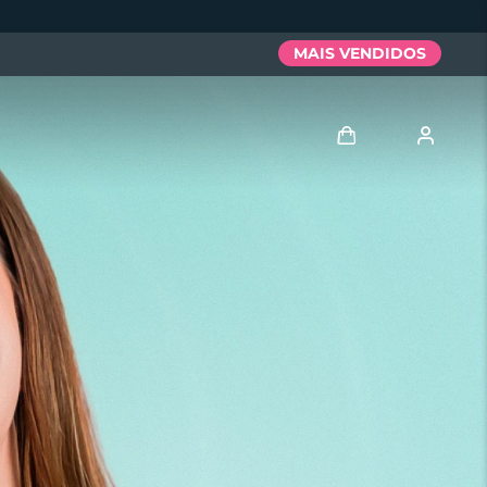
MAIS VENDIDOS
Entrar
Perfil de usuário
Meus aparelhos
Meus pedidos
Meus endereços
As minhas subscrições