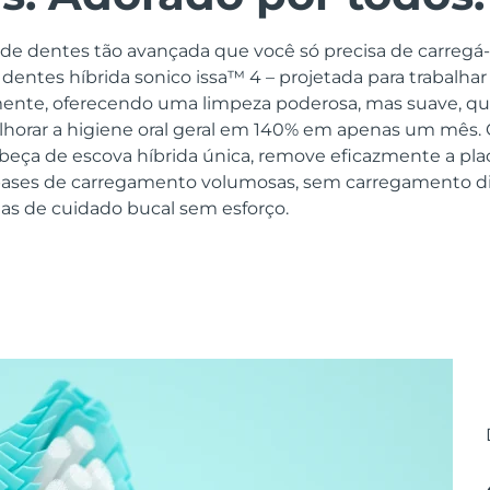
e dentes tão avançada que você só precisa de carregá-
dentes híbrida sonico issa™ 4 – projetada para trabalh
ente, oferecendo uma limpeza poderosa, mas suave, qu
horar a higiene oral geral em 140% em apenas um mês. 
beça de escova híbrida única, remove eficazmente a pl
bases de carregamento volumosas, sem carregamento di
ias de cuidado bucal sem esforço.