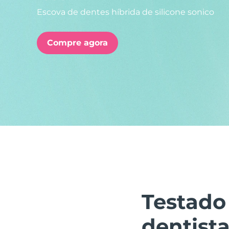
Escova de dentes híbrida de silicone sonico
issa™ Teeth Whitening Set
Compre agora
FAQ™ Dual LED Panel
POPULAR
Ofertas especiais
Bestsellers
Testado
dentista