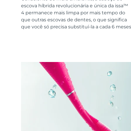
Dispositivos ESPADA™
Dispositivos de olhos
LUNA™ Dual-Peptide Scalp
escova híbrida revolucionária e única da issa™
Cuidados de pele KIWI™
All acne treatment devices
All revitalizing eye massagers
Serum
issa™ Teeth Whitening Gel
4 permanece mais limpa por mais tempo do
Advanced pore care essentials
For healthy hair
18% PAP
que outras escovas de dentes, o que significa
que você só precisa substituí-la a cada 6 meses
Cosméticos
Homens
Comprar todos
FOREO APP
SOBRE