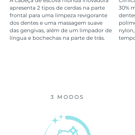
A cabeça de escova híbrida inovadora
Clini
Luxemburgo
Entrega prevista
09/08/2026
apresenta 2 tipos de cerdas na parte
30% m
frontal para uma limpeza revigorante
dentes
Macau, RAE da
dos dentes e uma massagem suave
polím
Entrega prevista
11/08/2026
China
das gengivas, além de um limpador de
nylon
língua e bochechas na parte de trás.
tempo
Malásia
Entrega prevista
12/08/2026
Malta
Entrega prevista
09/08/2026
México
Entrega prevista
13/08/2026
Mônaco
Entrega prevista
10/08/2026
3 MODOS
Países Baixos
Entrega prevista
09/08/2026
Nova Zelândia
Entrega prevista
09/08/2026
Noruega
Entrega prevista
09/08/2026