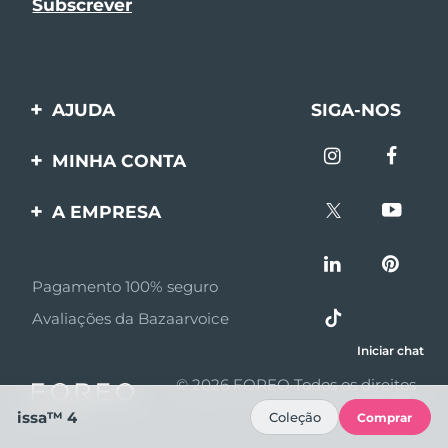
AJUDA
SIGA-NOS
Entre em contato
MINHA CONTA
Encomendas & Envios
Registro de produto
A EMPRESA
Garantia & Devolução
Suporte
Sobre FOREO
Perguntas frequentes
Pagamento 100% seguro
Afiliados
Informações da bateria
Avaliações da Bazaarvoice
Notícias de afiliados
Iniciar chat
MYSA
© 2026 FOREO Todos os direitos
Parceiro minoritário
reservados
issa™ 4
Coleção
Comprar
Termos de uso