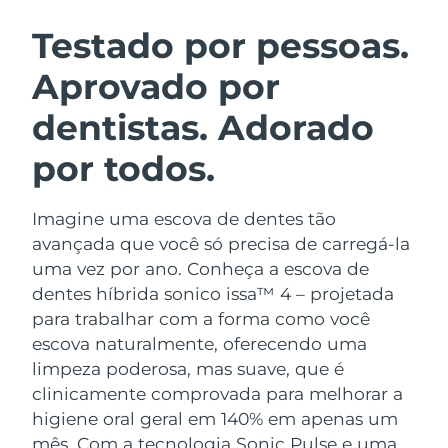
ROTINA DE BELEZA SUECA
Áustria
Entrega prevista
09/08/2026
Testado por pessoas.
Aprovado por
Barein
Entrega prevista
10/08/2026
dentistas. Adorado
Limpeza facial
Lifting facial
Bélgica
Entrega prevista
09/08/2026
LUNA™ 4 kit
BEAR™ 2 kit
por todos.
Bermudas
Entrega prevista
15/08/2026
Anti-aging massage
Microcurrent toning
Imagine uma escova de dentes tão
Bósnia e
Entrega prevista
12/08/2026
Hidratação
Cuidado oral
Herzegovina
avançada que você só precisa de carregá-la
LUNA™ 4 Plus
BEAR™ 2 go
uma vez por ano. Conheça a escova de
UFO™ 3 kit
issa™ 4
Massage, LED heating
Microcurrent toning on-the-go
Brunei
Entrega prevista
14/08/2026
dentes híbrida sonico issa™ 4 – projetada
TRATAMENTO ANTIENVELHECIMENTO
Deep facial hydration
Hybrid silicone sonic toothbrush
para trabalhar com a forma como você
FAQ™
Bulgária
Entrega prevista
09/08/2026
escova naturalmente, oferecendo uma
LUNA™ 4 Men
BEAR™ 2 eyes & lips
UFO™ 3 LED
NEW
limpeza poderosa, mas suave, que é
issa™ 4 plus
Canadá
For men, anti-aging massage
Microcurrent line smoothing device
Entrega prevista
13/08/2026
clinicamente comprovada para melhorar a
Near-infrared and red light therapy
Smart hybrid silicone sonic toothbrush
device
higiene oral geral em 140% em apenas um
Chile
Entrega prevista
13/08/2026
Antienvelhecimento
Tratamentos LED
mês. Com a tecnologia Sonic Pulse e uma