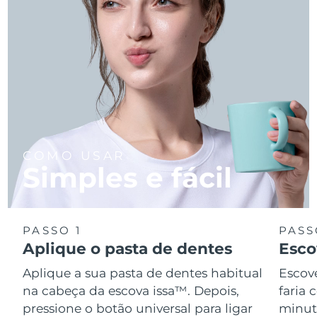
COMO USAR
Simples e fácil
PASSO 1
PASS
Aplique o pasta de dentes
Esco
Aplique a sua pasta de dentes habitual
Escov
na cabeça da escova issa™. Depois,
faria
pressione o botão universal para ligar
minuto