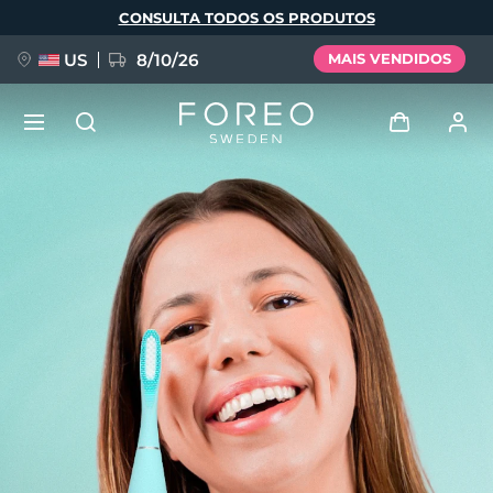
Pular
CONSULTA TODOS OS PRODUTOS
para
o
conteúdo
principal
US
8/10/26
MAIS VENDIDOS
NOVIDADE
Entrar
Idioma
BREAKING NEWS
Perfil de usuário
English
Deutsch
Español
Meus aparelhos
FAQ™ Pure Beauty-Tech Elixir
Français
Italiano
Português
Meus pedidos
Polski
Svenska
Русский
Türkçe
简体中文
繁體中文
Meus endereços
issa™ Teeth Whitening Set
As minhas subscrições