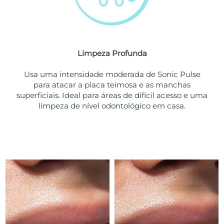
Tailândia
Entrega prevista
13/08/2026
Turquia
Entrega prevista
10/08/2026
Emirados Árabes
Limpeza Profunda
Entrega prevista
10/08/2026
Unidos
Usa uma intensidade moderada de Sonic Pulse
para atacar a placa teimosa e as manchas
Reino Unido
Entrega prevista
09/08/2026
superficiais. Ideal para áreas de difícil acesso e uma
limpeza de nível odontológico em casa.
Estados Unidos
Entrega prevista
10/08/2026
Uzbequistão
Entrega prevista
14/08/2026
Vietnã
Entrega prevista
15/08/2026