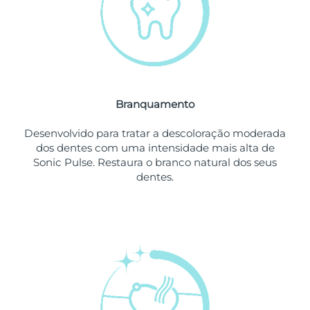
Omã
Entrega prevista
12/08/2026
Filipinas
Entrega prevista
12/08/2026
Polônia
Entrega prevista
10/08/2026
Branquamento
Portugal
Entrega prevista
09/08/2026
Desenvolvido para tratar a descoloração moderada
Porto Rico
Entrega prevista
11/08/2026
dos dentes com uma intensidade mais alta de
Sonic Pulse. Restaura o branco natural dos seus
Catar
Entrega prevista
10/08/2026
dentes.
Reunião
Entrega prevista
14/08/2026
Romênia
Entrega prevista
09/08/2026
Rússia
Entrega prevista
17/08/2026
Arábia Saudita
Entrega prevista
10/08/2026