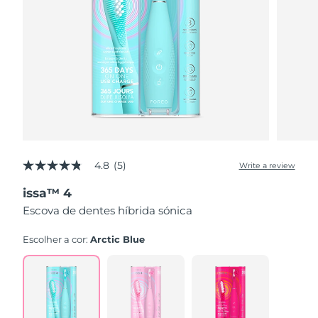
4.8
(5)
Write a review
4.8
out
issa™ 4
of
5
Escova de dentes híbrida sónica
stars,
average
rating
Escolher a cor:
Arctic Blue
value.
Read
5
Reviews.
Same
page
link.