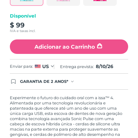
Disponível
$ 99
IVA e taxas incl.
Adicionar ao Carrinho
8/10/26
US
Enviar para:
Entrega prevista:
GARANTIA DE 2 ANOS*
Ao efetuar seu pedido hoje, você tem direito a
cobertura completa da Garantia FOREO. Isso
significa que se você tiver qualquer problema até
Experimente o futuro do cuidado oral com a issa™ 4.
2 anos após a compra, a FOREO substituirá seu
Alimentada por uma tecnologia revolucionária e
produto gratuitamente.*exceto pelo Luna FOFO
patenteada que oferece até um ano de uso com uma
e Luna Play plus cuja garantia é de 90 dias.
única carga USB, esta escova de dentes de nova geração
combina tecnologia avançada Sonic Pulse com uma
cabeça de escova híbrida única - cerdas de silicone ultra
macias na parte externa para proteger suavemente as
gengivas, e cerdas de polímero de alto desempenho na