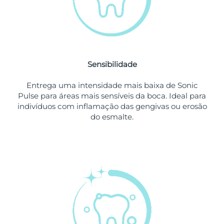
Singapura
Entrega prevista
11/08/2026
Eslováquia
Entrega prevista
09/08/2026
Sensibilidade
Eslovênia
Entrega prevista
09/08/2026
Entrega uma intensidade mais baixa de Sonic
África do Sul
Entrega prevista
17/08/2026
Pulse para áreas mais sensíveis da boca. Ideal para
indivíduos com inflamação das gengivas ou erosão
Coreia do Sul
Entrega prevista
11/08/2026
do esmalte.
Espanha
Entrega prevista
09/08/2026
Suécia
Entrega prevista
09/08/2026
Suíça
Entrega prevista
09/08/2026
Taiwan
Entrega prevista
14/08/2026