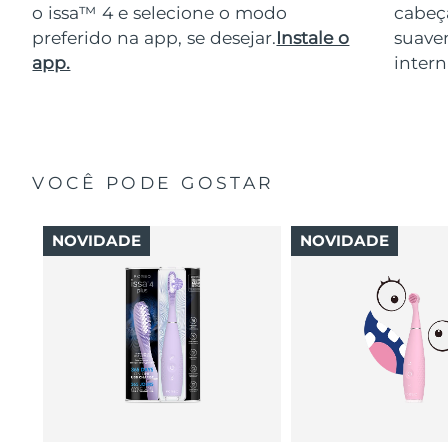
o issa™ 4 e selecione o modo
cabeça
preferido na app, se desejar.
Instale o
suave
app.
intern
VOCÊ PODE GOSTAR
NOVIDADE
NOVIDADE